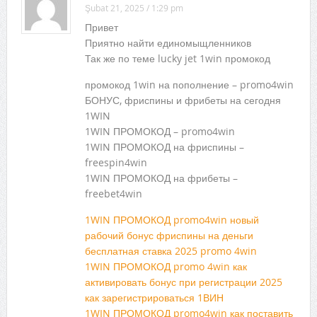
Şubat 21, 2025 / 1:29 pm
Привет
Приятно найти единомыщленников
Так же по теме lucky jet 1win промокод
промокод 1win на пополнение – promo4win
БОНУС, фриспины и фрибеты на сегодня
1WIN
1WIN ПРОМОКОД – promo4win
1WIN ПРОМОКОД на фриспины –
freespin4win
1WIN ПРОМОКОД на фрибеты –
freebet4win
1WIN ПРОМОКОД promo4win новый
рабочий бонус фриспины на деньги
бесплатная ставка 2025 promo 4win
1WIN ПРОМОКОД promo 4win как
активировать бонус при регистрации 2025
как зарегистрироваться 1ВИН
1WIN ПРОМОКОД promo4win как поставить