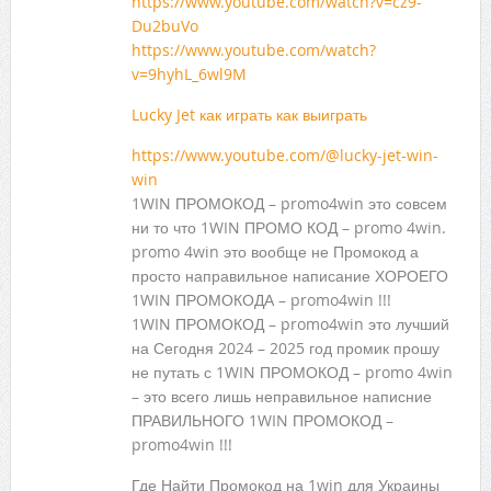
https://www.youtube.com/watch?v=cz9-
Du2buVo
https://www.youtube.com/watch?
v=9hyhL_6wl9M
Lucky Jet как играть как выиграть
https://www.youtube.com/@lucky-jet-win-
win
1WIN ПРОМОКОД – promo4win это совсем
ни то что 1WIN ПРОМО КОД – promo 4win.
promo 4win это вообще не Промокод а
просто направильное написание ХОРОЕГО
1WIN ПРОМОКОДА – promo4win !!!
1WIN ПРОМОКОД – promo4win это лучший
на Сегодня 2024 – 2025 год промик прошу
не путать с 1WIN ПРОМОКОД – promo 4win
– это всего лишь неправильное написние
ПРАВИЛЬНОГО 1WIN ПРОМОКОД –
promo4win !!!
Где Найти Промокод на 1win для Украины