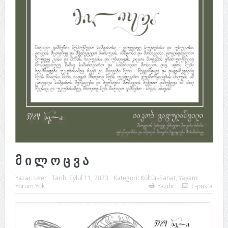
მ ი ლ ო ც ვ ა
Yazar:
user
Tarih:
Eylül 11, 2023
Kategori:
Kültür-Sanat
,
Yaşam
Yorum Yok
Yazdır
E-posta