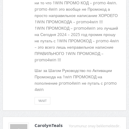
ни то что 1WIN ПРОМО КОД – promo 4win.
promo 4win это вообще не Промокод а
просто направильное написание ХОРОЕГО
1WIN ПРОМОКОДА – promo4win !!!
1WIN ПРОМОКОД – promo4win это лучший
на Сегодня 2024 – 2025 год промик прошу
не путать с 1WIN ПРОМОКОД – promo 4win
– это всего лишь неправильное написние
ПРАВИЛЬНОГО 1WIN ПРОМОКОД –
promo4win !!!
Шаг за Шагом Руководство по Активации
Промокода на 1win ПРОМОКОД на
пополнение promo4win не путать с promo
4win
YANIT
CarolynTeals
Yorumunuz onay beklemektedir.