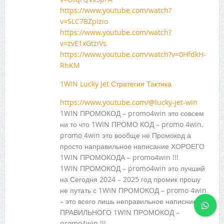
https://www.youtube.com/watch?
v=SLC7BZpIzio
https://www.youtube.com/watch?
v=zvE1xGtziVs
https://www.youtube.com/watch?v=0HfdkH-
RhKM
1WIN Lucky Jet Стратегия Тактика
https://www.youtube.com/@lucky-jet-win
1WIN ПРОМОКОД – promo4win это совсем
ни то что 1WIN ПРОМО КОД – promo 4win.
promo 4win это вообще не Промокод а
просто направильное написание ХОРОЕГО
1WIN ПРОМОКОДА – promo4win !!!
1WIN ПРОМОКОД – promo4win это лучший
на Сегодня 2024 – 2025 год промик прошу
не путать с 1WIN ПРОМОКОД – promo 4win
– это всего лишь неправильное написние
ПРАВИЛЬНОГО 1WIN ПРОМОКОД –
promo4win !!!