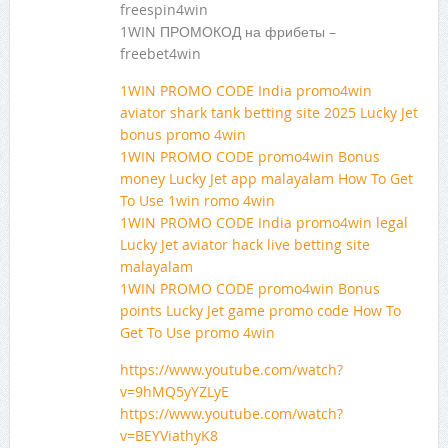
freespin4win
1WIN ПРОМОКОД на фрибеты –
freebet4win
1WIN PROMO CODE India promo4win
aviator shark tank betting site 2025 Lucky Jet
bonus promo 4win
1WIN PROMO CODE promo4win Bonus
money Lucky Jet app malayalam How To Get
To Use 1win romo 4win
1WIN PROMO CODE India promo4win legal
Lucky Jet aviator hack live betting site
malayalam
1WIN PROMO CODE promo4win Bonus
points Lucky Jet game promo code How To
Get To Use promo 4win
https://www.youtube.com/watch?
v=9hMQ5yYZLyE
https://www.youtube.com/watch?
v=BEYViathyK8