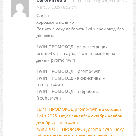
Yorumunuz onay beklemektedir.
Mart 30, 2025 / 8:52 pm
Салют
хорошая мысль но
Вот что я хочу добавить 1win промокод без
депозита
1WIN ПРОМОКОД при регистрации –
promo4win – ваучер 1win промокод на
деньги promo 4win
1WIN ПРОМОКОД – promo4win
1WIN ПРОМОКОД на фриспины –
freespin4win
1WIN ПРОМОКОД на фрибеты –
freebet4win
1ВИН ПРОМОКОД promo4win на сегодня
1win 2025 август сентябрь октябрь ноябрь
декабрь promo 4win
ЛАКИ ДЖЕТ ПРОМОКОД promo 4win lucky
jet как играть где скачать лаки джет как