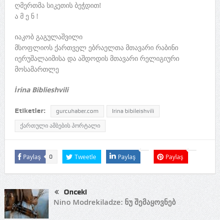
ღმერთმა სიკეთის ბეჭდით!
ა მ ე ნ !
იაკობ გაგულაშვილი
მსოფლიოს ქართველ ებრაელთა მთავარი რაბინი
იერუშალაიმისა და აშდოდის მთავარი რელიგიური
მოსამართლე
İrina Biblieshvili
Etiketler:
gurcuhaber.com
Irina bibileishvili
ქართული ამბების პორტალი
Paylaş
Tweetle
Paylaş
Paylaş
0
Önceki
Nino Modrekiladze: ნუ შემაყოვნებ