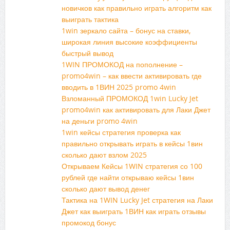
новичков как правильно играть алгоритм как
выиграть тактика
1win зеркало сайта – бонус на ставки,
широкая линия высокие коэффициенты
быстрый вывод
1WIN ПРОМОКОД на пополнение –
promo4win – как ввести активировать где
вводить в 1ВИН 2025 promo 4win
Взломанный ПРОМОКОД 1win Lucky Jet
promo4win как активировать для Лаки Джет
на деньги promo 4win
1win кейсы стратегия проверка как
правильно открывать играть в кейсы 1вин
сколько дают взлом 2025
Открываем Кейсы 1WIN стратегия со 100
рублей где найти открываю кейсы 1вин
сколько дают вывод денег
Тактика на 1WIN Lucky Jet стратегия на Лаки
Джет как выиграть 1ВИН как играть отзывы
промокод бонус