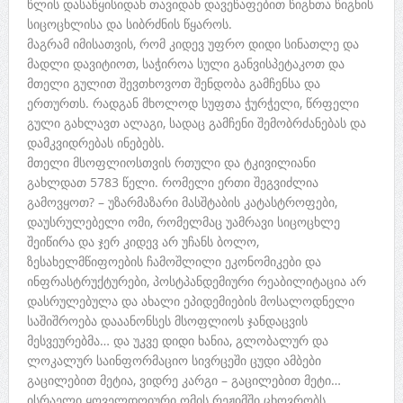
წლის დასაწყისიდან თავიდან დავეწაფებით წიგნთა წიგნის
სიცოცხლისა და სიბრძნის წყაროს.
მაგრამ იმისათვის, რომ კიდევ უფრო დიდი სინათლე და
მადლი დავიტიოთ, საჭიროა სული განვისპეტაკოთ და
მთელი გულით შევთხოვოთ შენდობა გამჩენსა და
ერთურთს. რადგან მხოლოდ სუფთა ჭურჭელი, წრფელი
გული გახლავთ ალაგი, სადაც გამჩენი შემობრძანებას და
დამკვიდრებას ინებებს.
მთელი მსოფლიოსთვის რთული და ტკივილიანი
გახლდათ 5783 წელი. რომელი ერთი შეგვიძლია
გამოვყოთ? – უზარმაზარი მასშტაბის კატასტროფები,
დაუსრულებელი ომი, რომელმაც უამრავი სიცოცხლე
შეიწირა და ჯერ კიდევ არ უჩანს ბოლო,
ზესახელმწიფოების ჩამოშლილი ეკონომიკები და
ინფრასტრუქტურები, პოსტპანდემიური რეაბილიტაცია არ
დასრულებულა და ახალი ეპიდემიების მოსალოდნელი
საშიშროება დააანონსეს მსოფლიოს ჯანდაცვის
მესვეურებმა… და უკვე დიდი ხანია, გლობალურ და
ლოკალურ საინფორმაციო სივრცეში ცუდი ამბები
გაცილებით მეტია, ვიდრე კარგი – გაცილებით მეტი…
ისრაელი ყოველდღიური ომის რეჟიმში ცხოვრობს,