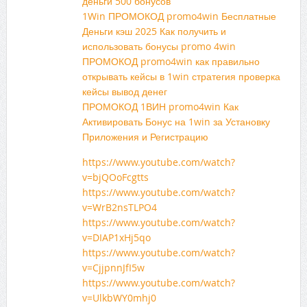
деньги 500 бонусов
1Win ПРОМОКОД promo4win Бесплатные
Деньги кэш 2025 Как получить и
использовать бонусы promo 4win
ПРОМОКОД promo4win как правильно
открывать кейсы в 1win стратегия проверка
кейсы вывод денег
ПРОМОКОД 1ВИН promo4win Как
Активировать Бонус на 1win за Установку
Приложения и Регистрацию
https://www.youtube.com/watch?
v=bjQOoFcgtts
https://www.youtube.com/watch?
v=WrB2nsTLPO4
https://www.youtube.com/watch?
v=DIAP1xHj5qo
https://www.youtube.com/watch?
v=CjjpnnJfI5w
https://www.youtube.com/watch?
v=UlkbWY0mhj0