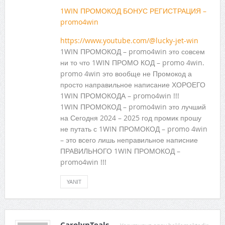
1WIN ПРОМОКОД БОНУС РЕГИСТРАЦИЯ –
promo4win
https://www.youtube.com/@lucky-jet-win
1WIN ПРОМОКОД – promo4win это совсем
ни то что 1WIN ПРОМО КОД – promo 4win.
promo 4win это вообще не Промокод а
просто направильное написание ХОРОЕГО
1WIN ПРОМОКОДА – promo4win !!!
1WIN ПРОМОКОД – promo4win это лучший
на Сегодня 2024 – 2025 год промик прошу
не путать с 1WIN ПРОМОКОД – promo 4win
– это всего лишь неправильное написние
ПРАВИЛЬНОГО 1WIN ПРОМОКОД –
promo4win !!!
YANIT
CarolynTeals