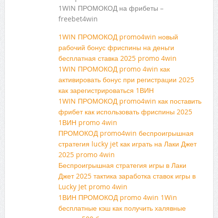
1WIN ПРОМОКОД на фрибеты –
freebet4win
1WIN ПРОМОКОД promo4win новый
рабочий бонус фриспины на деньги
бесплатная ставка 2025 promo 4win
1WIN ПРОМОКОД promo 4win как
активировать бонус при регистрации 2025
как зарегистрироваться 1ВИН
1WIN ПРОМОКОД promo4win как поставить
фрибет как использовать фриспины 2025
1ВИН promo 4win
ПРОМОКОД promo4win беспроигрышная
стратегия lucky jet как играть на Лаки Джет
2025 promo 4win
Беспроигрышная стратегия игры в Лаки
Джет 2025 тактика заработка ставок игры в
Lucky Jet promo 4win
1ВИН ПРОМОКОД promo 4win 1Win
бесплатные кэш как получить халявные