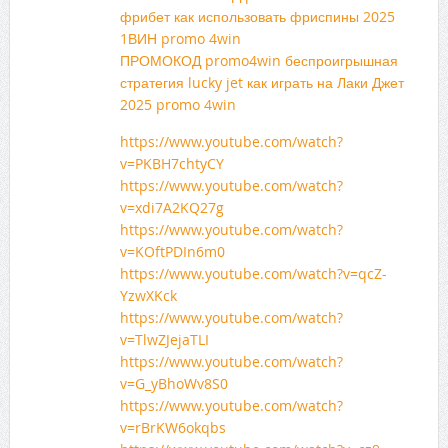
фрибет как использовать фриспины 2025
1ВИН promo 4win
ПРОМОКОД promo4win беспроигрышная
стратегия lucky jet как играть на Лаки Джет
2025 promo 4win
https://www.youtube.com/watch?
v=PKBH7chtyCY
https://www.youtube.com/watch?
v=xdi7A2KQ27g
https://www.youtube.com/watch?
v=KOftPDIn6m0
https://www.youtube.com/watch?v=qcZ-
YzwXKck
https://www.youtube.com/watch?
v=TlwZJejaTLI
https://www.youtube.com/watch?
v=G_yBhoWv8S0
https://www.youtube.com/watch?
v=rBrKW6okqbs