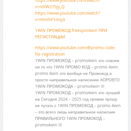
https://www.youtube.com/watch?
v=n0lW275jy_Q
https://www.youtube.com/watch?
v=HImlhF1mzj4
1WIN ПРОМОКОД freespin4win ПРИ
РЕГИСТРАЦИИ
https://www.youtube.com/@promo-code-
for-registration
1WIN ПРОМОКОД – promo4win это совсем
ни то что 1WIN ПРОМО КОД – promo 4win.
promo 4win это вообще не Промокод а
просто направильное написание ХОРОЕГО
1WIN ПРОМОКОДА – promo4win !!!
1WIN ПРОМОКОД – promo4win это лучший
на Сегодня 2024 – 2025 год промик прошу
не путать с 1WIN ПРОМОКОД – promo 4win
– это всего лишь неправильное написние
ПРАВИЛЬНОГО 1WIN ПРОМОКОД –
promo4win !!!