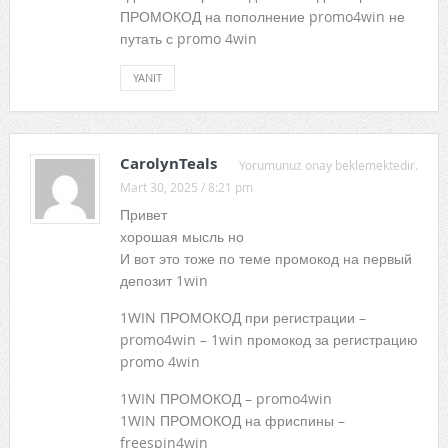
ПРОМОКОД на пополнение promo4win не
путать с promo 4win
YANIT
CarolynTeals
Yorumunuz onay beklemektedir.
Mart 30, 2025 / 8:21 pm
Привет
хорошая мысль но
И вот это тоже по теме промокод на первый
депозит 1win
1WIN ПРОМОКОД при регистрации –
promo4win – 1win промокод за регистрацию
promo 4win
1WIN ПРОМОКОД – promo4win
1WIN ПРОМОКОД на фриспины –
freespin4win