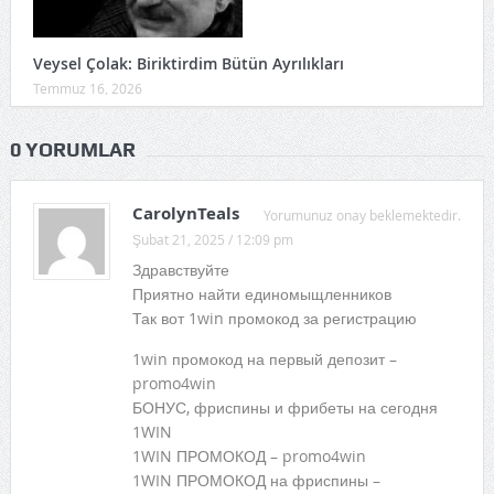
Veysel Çolak: Biriktirdim Bütün Ayrılıkları
Temmuz 16, 2026
0 YORUMLAR
CarolynTeals
Yorumunuz onay beklemektedir.
Şubat 21, 2025 / 12:09 pm
Здравствуйте
Приятно найти единомыщленников
Так вот 1win промокод за регистрацию
1win промокод на первый депозит –
promo4win
БОНУС, фриспины и фрибеты на сегодня
1WIN
1WIN ПРОМОКОД – promo4win
1WIN ПРОМОКОД на фриспины –