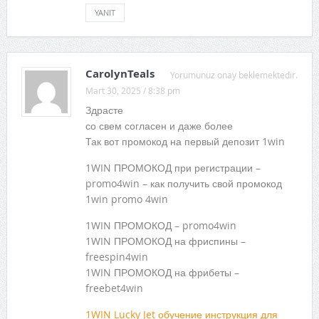
YANIT
CarolynTeals
Yorumunuz onay beklemektedir.
Mart 30, 2025 / 8:38 pm
Здрасте
со свем согласен и даже более
Так вот промокод на первый депозит 1win
1WIN ПРОМОКОД при регистрации –
promo4win – как получить свой промокод
1win promo 4win
1WIN ПРОМОКОД – promo4win
1WIN ПРОМОКОД на фриспины –
freespin4win
1WIN ПРОМОКОД на фрибеты –
freebet4win
1WIN Lucky Jet обучение инструкция для