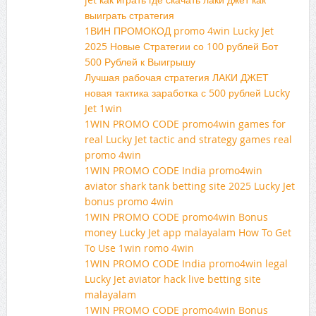
выиграть стратегия
1ВИН ПРОМОКОД promo 4win Lucky Jet
2025 Новые Стратегии со 100 рублей Бот
500 Рублей к Выигрышу
Лучшая рабочая стратегия ЛАКИ ДЖЕТ
новая тактика заработка с 500 рублей Lucky
Jet 1win
1WIN PROMO CODE promo4win games for
real Lucky Jet tactic and strategy games real
promo 4win
1WIN PROMO CODE India promo4win
aviator shark tank betting site 2025 Lucky Jet
bonus promo 4win
1WIN PROMO CODE promo4win Bonus
money Lucky Jet app malayalam How To Get
To Use 1win romo 4win
1WIN PROMO CODE India promo4win legal
Lucky Jet aviator hack live betting site
malayalam
1WIN PROMO CODE promo4win Bonus