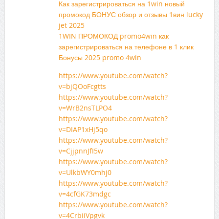
Как зарегистрироваться на 1win новый
промокод БОНУС обзор и отзывы 1вин lucky
jet 2025
1WIN ПРОМОКОД promo4win как
зарегистрироваться на телефоне в 1 клик
Бонусы 2025 promo 4win
https://www.youtube.com/watch?
v=bjQOoFcgtts
https://www.youtube.com/watch?
v=WrB2nsTLPO4
https://www.youtube.com/watch?
v=DIAP1xHj5qo
https://www.youtube.com/watch?
v=CjjpnnJfI5w
https://www.youtube.com/watch?
v=UlkbWY0mhj0
https://www.youtube.com/watch?
v=4cfGK73mdgc
https://www.youtube.com/watch?
v=4CrbiiVpgvk