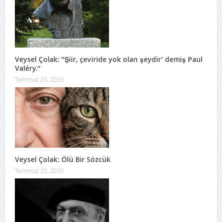
Veysel Çolak: ”Şiir, çeviride yok olan şeydir’ demiş Paul
Valéry.”
Temmuz 29, 2026
Veysel Çolak: Ölü Bir Sözcük
Temmuz 20, 2026