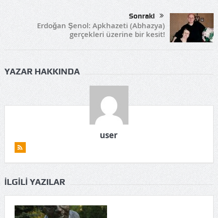
Sonraki
Erdoğan Şenol: Apkhazeti (Abhazya)
gerçekleri üzerine bir kesit!
YAZAR HAKKINDA
user
İLGILI YAZILAR