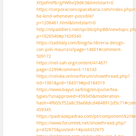
XlSJoFmPb=JjFWRvQ9dK3&limitstart=0
https://corporacioncopacabana.com/index.php/
be-kind-whenever-possible?
p=1206461.html&limitstart=0
http://vtpaddlers.net/vpcbb/phpBB/viewtopic.ph
p=1626540#p1626540
https://zaditaly.com/blog/la-libreria-design-
con-poli-maurizio?page=14601#comment-
509172
https://net-sah.org/content/41467?
page=2299#comment-116143
https://rolivka.online/forum/showthread.php?
tid=1061&pid=184319#pid184319
https://www.bayut.sa/blog/en/pulse/tea-
types/?unapproved=459345&moderation-
hash=4f605cf52a8c39a68dcd4848912d5c71#com
459345
https://padraoepadrao.com/pt/componen
https://www.forumtek.net/showthread.php?
p=432675&posted=1#post432675