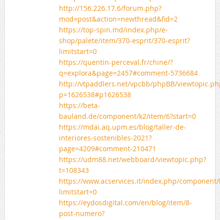
http://156.226.17.6/forum.php?
mod=post&action=newthread&fid=2
https://top-spin.md/index.php/e-
shop/palete/item/370-esprit/370-esprit?
limitstart=0
https://quentin-perceval.fr/chine/?
q=explora&page=2457#comment-5736684
http://vtpaddlers.net/vpcbb/phpBB/viewtopic.ph
p=1626538#p1626538
https://beta-
bauland.de/component/k2/item/6?start=0
https://mdai.aq.upm.es/blog/taller-de-
interiores-sostenibles-2021?
page=4209#comment-210471
https://udm88.net/webboard/viewtopic.php?
t=108343
https://www.acservices.it/index.php/component/
limitstart=0
https://eydosdigital.com/en/blog/item/8-
post-numero?