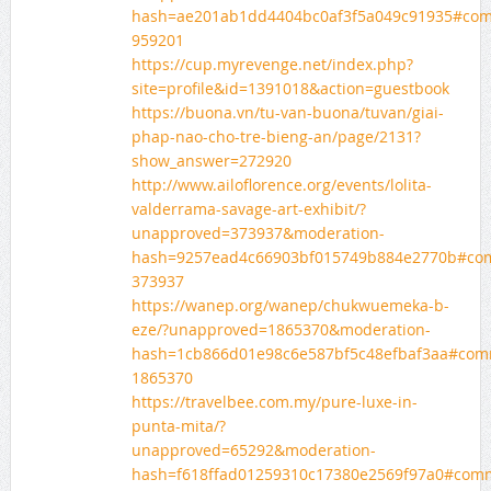
hash=ae201ab1dd4404bc0af3f5a049c91935#co
959201
https://cup.myrevenge.net/index.php?
site=profile&id=1391018&action=guestbook
https://buona.vn/tu-van-buona/tuvan/giai-
phap-nao-cho-tre-bieng-an/page/2131?
show_answer=272920
http://www.ailoflorence.org/events/lolita-
valderrama-savage-art-exhibit/?
unapproved=373937&moderation-
hash=9257ead4c66903bf015749b884e2770b#co
373937
https://wanep.org/wanep/chukwuemeka-b-
eze/?unapproved=1865370&moderation-
hash=1cb866d01e98c6e587bf5c48efbaf3aa#com
1865370
https://travelbee.com.my/pure-luxe-in-
punta-mita/?
unapproved=65292&moderation-
hash=f618ffad01259310c17380e2569f97a0#com