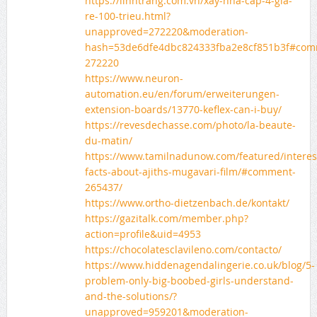
https://linhtrang.com.vn/xay-nha-cap-4-gia-
re-100-trieu.html?
unapproved=272220&moderation-
hash=53de6dfe4dbc824333fba2e8cf851b3f#com
272220
https://www.neuron-
automation.eu/en/forum/erweiterungen-
extension-boards/13770-keflex-can-i-buy/
https://revesdechasse.com/photo/la-beaute-
du-matin/
https://www.tamilnadunow.com/featured/interes
facts-about-ajiths-mugavari-film/#comment-
265437/
https://www.ortho-dietzenbach.de/kontakt/
https://gazitalk.com/member.php?
action=profile&uid=4953
https://chocolatesclavileno.com/contacto/
https://www.hiddenagendalingerie.co.uk/blog/5-
problem-only-big-boobed-girls-understand-
and-the-solutions/?
unapproved=959201&moderation-