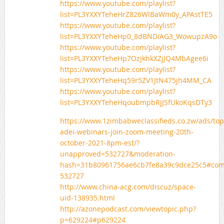
https://www.youtube.com/playlist?
list=PL3YXXYTeheHrZ826WlBaWm0y_APAstTE5
https://www.youtube.com/playlist?
list=PL3YXXYTeheHp0_8dBNDiAG3_WowupzA9o
https://www.youtube.com/playlist?
list=PL3YXXYTeheHp7OzjkhkXZjJQ4MbAgee6i
https://www.youtube.com/playlist?
list=PL3YXXYTeheHq59r5ZV1JtN475jh4MM_CA
https://www.youtube.com/playlist?
list=PL3YXXYTeheHqoubmpbRjJSfUkoKqsDTy3
https://www.1zimbabweclassifieds.co.zw/ads/top
adei-webinars-join-zoom-meeting-20th-
october-2021-8pm-est/?
unapproved=532727&moderation-
hash=31b80961756ae6cb7fe8a39c9dce25c5#co
532727
http://www.china-acg.com/discuz/space-
uid-138935.html
http://azonepodcast.com/viewtopic.php?
p=629224#p629224