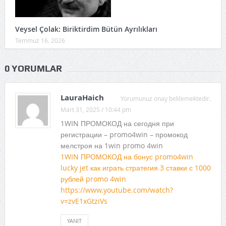
Veysel Çolak: Biriktirdim Bütün Ayrılıkları
Temmuz 16, 2026
0 YORUMLAR
LauraHaich
Yorumunuz onay beklemektedir.
Mart 31, 2025 / 10:44 pm
1WIN ПРОМОКОД на сегодня при
регистрации – promo4win – промокод
мелстроя на 1win promo 4win
1WIN ПРОМОКОД на бонус promo4win
lucky jet как играть стратегия 3 ставки с 1000
рублей promo 4win
https://www.youtube.com/watch?
v=zvE1xGtziVs
YANIT