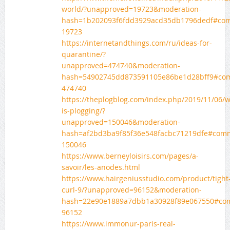
world/?unapproved=19723&moderation-
hash=1b202093f6fdd3929acd35db1796dedf#co
19723
https://internetandthings.com/ru/ideas-for-
quarantine/?
unapproved=474740&moderation-
hash=54902745dd873591105e86be1d28bff9#co
474740
https://theplogblog.com/index.php/2019/11/06/w
is-plogging/?
unapproved=150046&moderation-
hash=af2bd3ba9f85f36e548facbc71219dfe#com
150046
https://www.berneyloisirs.com/pages/a-
savoir/les-anodes.html
https://www.hairgeniusstudio.com/product/tight
curl-9/?unapproved=96152&moderation-
hash=22e90e1889a7dbb1a30928f89e067550#co
96152
https://www.immonur-paris-real-