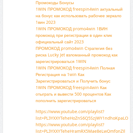
Промокоды Бонусы
1WIN ПРОМОКОД freespin4win актуальный
на бонус как использовать рабочее зеркало
1вин 2023
1WIN ПРОМОКОД promo4win 1ВИН
промокод при регистрации в один клик
официальный сайт 2023
ПРОМОКОД promo4win Стратегия без
риска Lucky Jet взломанный промокод как
зарегистрироваться 1WIN
1WIN ПРОМОКОД freespin4win Полная
Регистрация на 1win Как
Зарегистрироваться и Получить бонус
1WIN ПРОМОКОД freespin4win Как
отыграть и вывести 500 процентов Как
пополнить зарегистрироваться
https://www.youtube.com/playlist?
list=PL3YXXYTeheHoZnS6Q5SzjWY1ndhoKpaLO
https://www.youtube.com/playlist?
list=PL3YXXYTeheHramRX5Mae8eLwQmfonZIl_