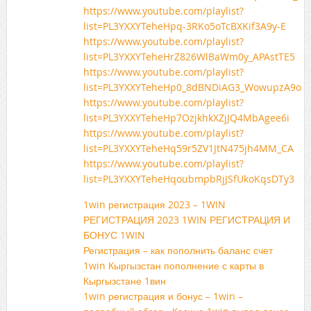
https://www.youtube.com/playlist?
list=PL3YXXYTeheHpq-3RKo5oTcBXKif3A9y-E
https://www.youtube.com/playlist?
list=PL3YXXYTeheHrZ826WlBaWm0y_APAstTE5
https://www.youtube.com/playlist?
list=PL3YXXYTeheHp0_8dBNDiAG3_WowupzA9o
https://www.youtube.com/playlist?
list=PL3YXXYTeheHp7OzjkhkXZjJQ4MbAgee6i
https://www.youtube.com/playlist?
list=PL3YXXYTeheHq59r5ZV1JtN475jh4MM_CA
https://www.youtube.com/playlist?
list=PL3YXXYTeheHqoubmpbRjJSfUkoKqsDTy3
1win регистрация 2023 – 1WIN
РЕГИСТРАЦИЯ 2023 1WIN РЕГИСТРАЦИЯ И
БОНУС 1WIN
Регистрация – как пополнить баланс счет
1win Кыргызстан пополнение с карты в
Кыргызстане 1вин
1win регистрация и бонус – 1win –