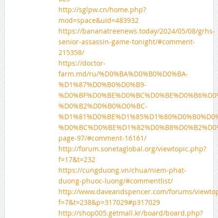
http://sglpw.cn/home.php?
mod=space&uid=483932
https://bananatreenews.today/2024/05/08/grhs-
senior-assassin-game-tonight/#comment-
215358/
https://doctor-
farm.md/ru/%D0%BA%D0%B0%D0%BA-
%D1%87%D0%B0%D0%B9-
%D0%BF%D0%BE%D0%BC%D0%BE%D0%B6%D0
%D0%B2%D0%B0%D0%BC-
%D1%81%D0%BE%D1%85%D1%80%D0%B0%D0
%D0%BC%D0%BE%D1%82%D0%B8%D0%B2%D0%
page-97/#comment-16161/
http://forum.sonetaglobal.org/viewtopic.php?
f=17&t=232
https://cungduong.vn/chua/niem-phat-
duong-phuoc-luong/#commentlist/
http://www.daveandspencer.com/forums/viewtop
f=7&t=238&p=317029#p317029
http://shop005.getmall.kr/board/board.php?