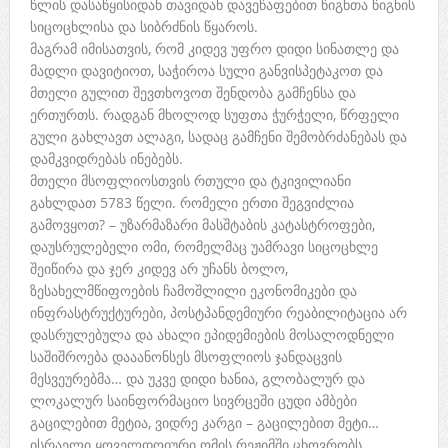
წლის დასაწყისიდან თავიდან დავეწაფებით წიგნთა წიგნის
სიცოცხლისა და სიბრძნის წყაროს.
მაგრამ იმისათვის, რომ კიდევ უფრო დიდი სინათლე და
მადლი დავიტიოთ, საჭიროა სული განვისპეტაკოთ და
მთელი გულით შევთხოვოთ შენდობა გამჩენსა და
ერთურთს. რადგან მხოლოდ სუფთა ჭურჭელი, წრფელი
გული გახლავთ ალაგი, სადაც გამჩენი შემობრძანებას და
დამკვიდრებას ინებებს.
მთელი მსოფლიოსთვის რთული და ტკივილიანი
გახლდათ 5783 წელი. რომელი ერთი შეგვიძლია
გამოვყოთ? – უზარმაზარი მასშტაბის კატასტროფები,
დაუსრულებელი ომი, რომელმაც უამრავი სიცოცხლე
შეიწირა და ჯერ კიდევ არ უჩანს ბოლო,
ზესახელმწიფოების ჩამოშლილი ეკონომიკები და
ინფრასტრუქტურები, პოსტპანდემიური რეაბილიტაცია არ
დასრულებულა და ახალი ეპიდემიების მოსალოდნელი
საშიშროება დააანონსეს მსოფლიოს ჯანდაცვის
მესვეურებმა… და უკვე დიდი ხანია, გლობალურ და
ლოკალურ საინფორმაციო სივრცეში ცუდი ამბები
გაცილებით მეტია, ვიდრე კარგი – გაცილებით მეტი…
ისრაელი ყოველდღიური ომის რეჟიმში ცხოვრობს,