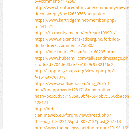
5/#comment-417258/
http://www.troutpredator.com/community/newre
do=newreply&p=1263076&noquote=1
https://www.kartridgam.net/member.php?
u=641521
https://ru.montsame.mn/en/read/199991/
https://www.alexanderskadberg.no/forbilde-
du-kodder/#comment-875080/
https://blackmarke7.com/user-60205.html
https://www.hubtamil.com/talk/sendmessage.ph
s=dd63d7704ded3ae77e1029c9732116c2
http://support-groups.org/viewtopic.php?
f=161&t=761079
https://www.wallfixers.com/img_2695-1-
min/?unapproved=128171&moderation-
hash=bc3c6d9c71985a39bf47694bb75366cb#co
128171
http://btd-
clan.maweb.eu/forum/viewthread.php?
thread_id=342317&pid=807713#post_807713
http://www.themellows.net/index.php/2019/11/23