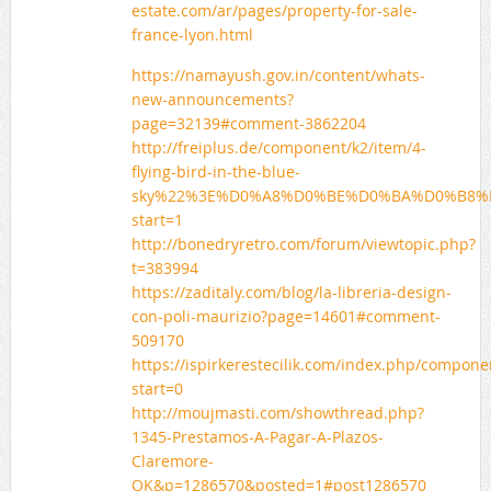
estate.com/ar/pages/property-for-sale-
france-lyon.html
https://namayush.gov.in/content/whats-
new-announcements?
page=32139#comment-3862204
http://freiplus.de/component/k2/item/4-
flying-bird-in-the-blue-
sky%22%3E%D0%A8%D0%BE%D0%BA%D0%B8%
start=1
http://bonedryretro.com/forum/viewtopic.php?
t=383994
https://zaditaly.com/blog/la-libreria-design-
con-poli-maurizio?page=14601#comment-
509170
https://ispirkerestecilik.com/index.php/compone
start=0
http://moujmasti.com/showthread.php?
1345-Prestamos-A-Pagar-A-Plazos-
Claremore-
OK&p=1286570&posted=1#post1286570