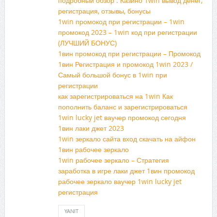
подробный обзор . Казино 1win вывод денег,
регистрация, отзывы, бонусы
1win промокод при регистрации – 1win
промокод 2023 – 1win код при регистрации
(ЛУЧШИЙ БОНУС)
1вин промокод при регистрации – Промокод
1вин Регистрация и промокод 1win 2023 /
Самый большой бонус в 1win при
регистрации
как зарегистрироваться на 1win Как
пополнить баланс и зарегистрироваться
1win lucky jet ваучер промокод сегодня
1вин лаки джет 2023
1win зеркало сайта вход скачать на айфон
1вин рабочее зеркало
1win рабочее зеркало – Стратегия
заработка в игре лаки джет 1вин промокод
рабочее зеркало ваучер 1win lucky jet
регистрация
YANIT