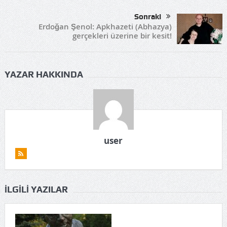
Sonraki
Erdoğan Şenol: Apkhazeti (Abhazya)
gerçekleri üzerine bir kesit!
YAZAR HAKKINDA
user
İLGILI YAZILAR