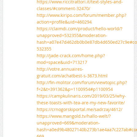
https://www.riccitrattori.it/text-styles-and-
classes/#comment-32470/
http://www.kiripo.com/forum/member.php?
action=profile&uid=460294
https://claimdi.com/product/hello-world/?
unapproved=532355&moderation-
hash=a07e47d462db0b0e87db4d650ed27c9e#c
532355
http://jade-crack.com/home.php?
mod=space&uid=713217
http://votre.annuaires-
gratuit.com/achatbest-s-3673.html
http://fin-molitor.com/forum/viewtopic.php?
f=2&t=391362&p=1100954#p1100954
https://campkulinaris.com/2019/03/25/why-
these-toasts-with-tea-are-my-new-favorite/
https://crnogorskiportal.me/sadrzaj/4612/
https://www.mangold.tv/hallo-welt/?
unapproved=669&moderation-
hash=a0ed9b48027140b273b1ae4aa7c227ab#c
669