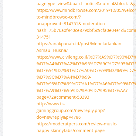
pagetype=view&board=notice&num=4&block=&g
https://www.mindbrowse.com/2019/12/05/welco
to-mindbrowse-com/?
unapproved=314751&moderation-
hash=75b76a0f940ce8790bf5c9cfa0e04e1d#com
314751
https://anakpanah.id/post/Meneladankan-
Asmaul-Husna/
https://www.civileng.co.il/%D7%A9%D7%90%D
%D7%A4%D7%A2%D7%95%D7%9C%D7%95%D7
%D7%91%D7%91%D7%A0%D7%99%D7%99%D7%
%D7%9C%D7%A4%D7%99-
%D7%93%D7%99%D7%A1%D7%A6%D7%99%D7
%D7%A9%D7%95%D7%A0%D7%95%D7%AA?
page=72#comment-53393
http://www.ts-
gaminggroup.com/newreply.php?
do=newreply&p=4786
https://moderatpers.com/review-music-
happy-skinnyfabs/comment-page-