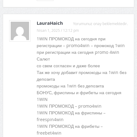
LauraHaich
Yorumunuz onay beklemektedir.
Nisan 1, 2025 / 12:12 pm
1WIN ПРОМОКОД на сегодня при
регистрации – promo4win – промокод 1win
при регистрации на сегодня promo 4win
Салют
со свем согласен и даже более
Так же хочу добавит промокоды на 1win без
депозита
промокоды на 1win без депозита
БОНУС, фриспины и фрибеты на сегодня
1WIN
1WIN ПРОМОКОД – promo4win
1WIN ПРОМОКОД на фриспины –
freespin4win
1WIN ПРОМОКОД на фрибеты –
freebet4win