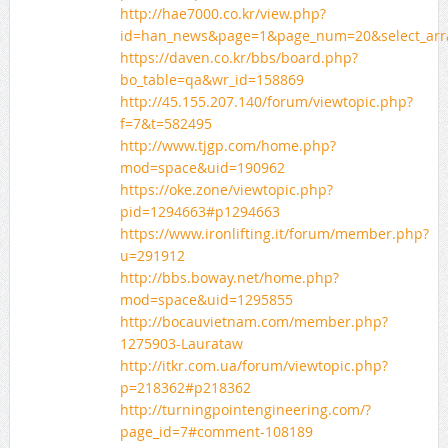
http://hae7000.co.kr/view.php?
id=han_news&page=1&page_num=20&select_ar
https://daven.co.kr/bbs/board.php?
bo_table=qa&wr_id=158869
http://45.155.207.140/forum/viewtopic.php?
f=7&t=582495
http://www.tjgp.com/home.php?
mod=space&uid=190962
https://oke.zone/viewtopic.php?
pid=1294663#p1294663
https://www.ironlifting.it/forum/member.php?
u=291912
http://bbs.boway.net/home.php?
mod=space&uid=1295855
http://bocauvietnam.com/member.php?
1275903-Laurataw
http://itkr.com.ua/forum/viewtopic.php?
p=218362#p218362
http://turningpointengineering.com/?
page_id=7#comment-108189