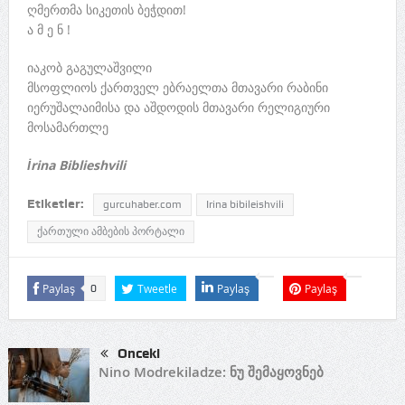
ღმერთმა სიკეთის ბეჭდით!
ა მ ე ნ !
იაკობ გაგულაშვილი
მსოფლიოს ქართველ ებრაელთა მთავარი რაბინი
იერუშალაიმისა და აშდოდის მთავარი რელიგიური
მოსამართლე
İrina Biblieshvili
Etiketler:
gurcuhaber.com
Irina bibileishvili
ქართული ამბების პორტალი
Paylaş
Tweetle
Paylaş
Paylaş
0
Önceki
Nino Modrekiladze: ნუ შემაყოვნებ