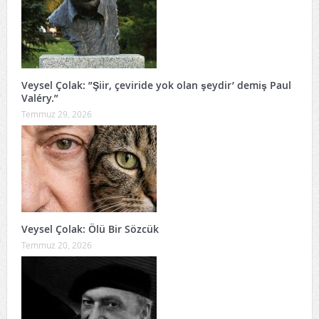
Veysel Çolak: ”Şiir, çeviride yok olan şeydir’ demiş Paul
Valéry.”
Temmuz 29, 2026
Veysel Çolak: Ölü Bir Sözcük
Temmuz 20, 2026