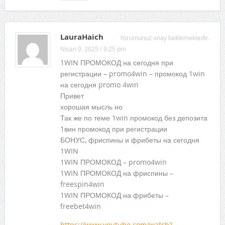
LauraHaich
Yorumunuz onay beklemektedir.
Nisan 9, 2025 / 9:25 pm
1WIN ПРОМОКОД на сегодня при
регистрации – promo4win – промокод 1win
на сегодня promo 4win
Привет
хорошая мысль но
Так же по теме 1win промокод без депозита
1вин промокод при регистрации
БОНУС, фриспины и фрибеты на сегодня
1WIN
1WIN ПРОМОКОД – promo4win
1WIN ПРОМОКОД на фриспины –
freespin4win
1WIN ПРОМОКОД на фрибеты –
freebet4win
https://www.youtube.com/watch?