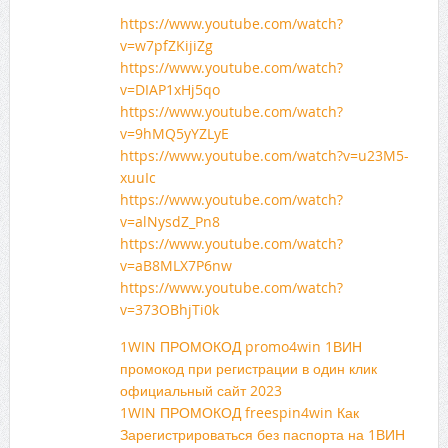
https://www.youtube.com/watch?
v=w7pfZKijiZg
https://www.youtube.com/watch?
v=DIAP1xHj5qo
https://www.youtube.com/watch?
v=9hMQ5yYZLyE
https://www.youtube.com/watch?v=u23M5-
xuuIc
https://www.youtube.com/watch?
v=alNysdZ_Pn8
https://www.youtube.com/watch?
v=aB8MLX7P6nw
https://www.youtube.com/watch?
v=373OBhjTi0k
1WIN ПРОМОКОД promo4win 1ВИН
промокод при регистрации в один клик
официальный сайт 2023
1WIN ПРОМОКОД freespin4win Как
Зарегистрироваться без паспорта на 1ВИН