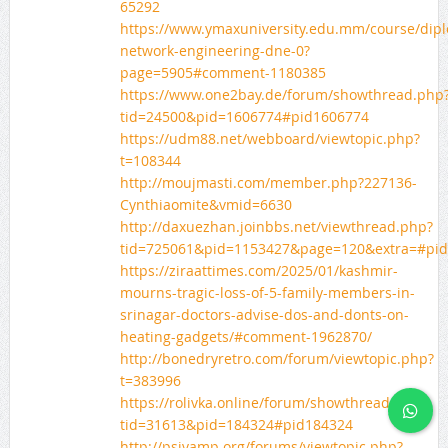
65292
https://www.ymaxuniversity.edu.mm/course/dip
network-engineering-dne-0?
page=5905#comment-1180385
https://www.one2bay.de/forum/showthread.php
tid=24500&pid=1606774#pid1606774
https://udm88.net/webboard/viewtopic.php?
t=108344
http://moujmasti.com/member.php?227136-
Cynthiaomite&vmid=6630
http://daxuezhan.joinbbs.net/viewthread.php?
tid=725061&pid=1153427&page=120&extra=#pi
https://ziraattimes.com/2025/01/kashmir-
mourns-tragic-loss-of-5-family-members-in-
srinagar-doctors-advise-dos-and-donts-on-
heating-gadgets/#comment-1962870/
http://bonedryretro.com/forum/viewtopic.php?
t=383996
https://rolivka.online/forum/showthread.php?
tid=31613&pid=184324#pid184324
http://psivamp.org/forums/viewtopic.php?