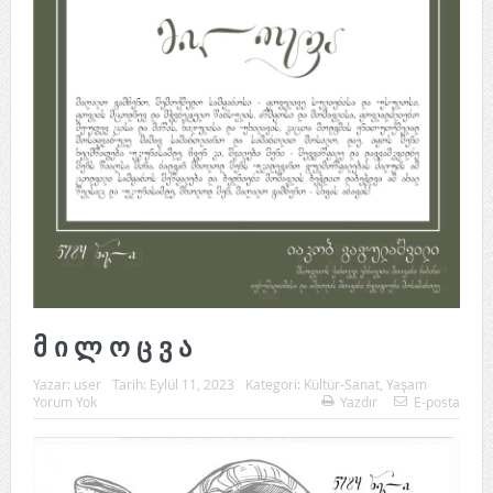
მ ი ლ ო ც ვ ა
Yazar:
user
Tarih:
Eylül 11, 2023
Kategori:
Kültür-Sanat
,
Yaşam
Yorum Yok
Yazdır
E-posta