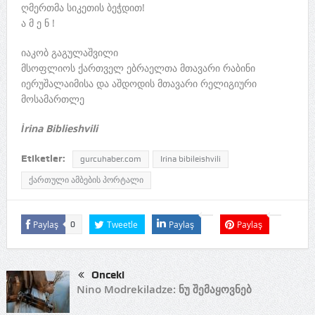
ღმერთმა სიკეთის ბეჭდით!
ა მ ე ნ !
იაკობ გაგულაშვილი
მსოფლიოს ქართველ ებრაელთა მთავარი რაბინი
იერუშალაიმისა და აშდოდის მთავარი რელიგიური
მოსამართლე
İrina Biblieshvili
Etiketler:
gurcuhaber.com
Irina bibileishvili
ქართული ამბების პორტალი
Paylaş
Tweetle
Paylaş
Paylaş
0
Önceki
Nino Modrekiladze: ნუ შემაყოვნებ