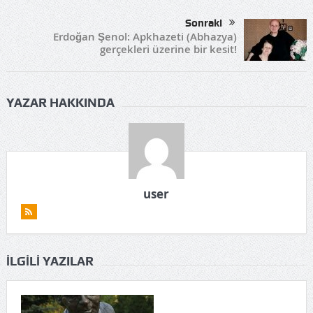
Sonraki
Erdoğan Şenol: Apkhazeti (Abhazya)
gerçekleri üzerine bir kesit!
YAZAR HAKKINDA
user
İLGILI YAZILAR