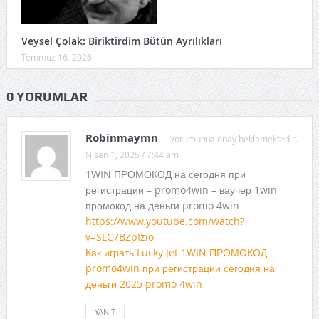
Veysel Çolak: Biriktirdim Bütün Ayrılıkları
Temmuz 16, 2026
0 YORUMLAR
Robinmaymn
Yorumunuz onay beklemektedir.
Nisan 1, 2025 / 7:44 am
1WIN ПРОМОКОД на сегодня при
регистрации – promo4win – ваучер 1win
промокод на деньги promo 4win
https://www.youtube.com/watch?
v=SLC7BZpIzio
Как играть Lucky Jet 1WIN ПРОМОКОД
promo4win при регистрации сегодня на
деньги 2025 promo 4win
YANIT