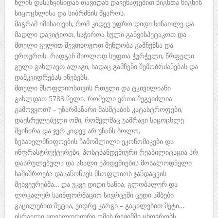
წლის დასაწყისიდან თავიდან დავეწაფებით წიგნთა წიგნის
სიცოცხლისა და სიბრძნის წყაროს.
მაგრამ იმისათვის, რომ კიდევ უფრო დიდი სინათლე და
მადლი დავიტიოთ, საჭიროა სული განვისპეტაკოთ და
მთელი გულით შევთხოვოთ შენდობა გამჩენსა და
ერთურთს. რადგან მხოლოდ სუფთა ჭურჭელი, წრფელი
გული გახლავთ ალაგი, სადაც გამჩენი შემობრძანებას და
დამკვიდრებას ინებებს.
მთელი მსოფლიოსთვის რთული და ტკივილიანი
გახლდათ 5783 წელი. რომელი ერთი შეგვიძლია
გამოვყოთ? – უზარმაზარი მასშტაბის კატასტროფები,
დაუსრულებელი ომი, რომელმაც უამრავი სიცოცხლე
შეიწირა და ჯერ კიდევ არ უჩანს ბოლო,
ზესახელმწიფოების ჩამოშლილი ეკონომიკები და
ინფრასტრუქტურები, პოსტპანდემიური რეაბილიტაცია არ
დასრულებულა და ახალი ეპიდემიების მოსალოდნელი
საშიშროება დააანონსეს მსოფლიოს ჯანდაცვის
მესვეურებმა… და უკვე დიდი ხანია, გლობალურ და
ლოკალურ საინფორმაციო სივრცეში ცუდი ამბები
გაცილებით მეტია, ვიდრე კარგი – გაცილებით მეტი…
ისრაელი ყოველდღიური ომის რეჟიმში ცხოვრობს,