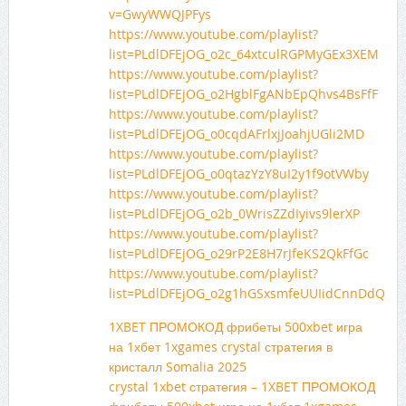
v=GwyWWQJPFys
https://www.youtube.com/playlist?
list=PLdlDFEjOG_o2c_64xtculRGPMyGEx3XEM
https://www.youtube.com/playlist?
list=PLdlDFEjOG_o2HgblFgANbEpQhvs4BsFfF
https://www.youtube.com/playlist?
list=PLdlDFEjOG_o0cqdAFrlxjJoahjUGli2MD
https://www.youtube.com/playlist?
list=PLdlDFEjOG_o0qtazYzY8uI2y1f9otVWby
https://www.youtube.com/playlist?
list=PLdlDFEjOG_o2b_0WrisZZdIyivs9lerXP
https://www.youtube.com/playlist?
list=PLdlDFEjOG_o29rP2E8H7rJfeKS2QkFfGc
https://www.youtube.com/playlist?
list=PLdlDFEjOG_o2g1hGSxsmfeUUIidCnnDdQ
1XBET ПРОМОКОД фрибеты 500xbet игра
на 1хбет 1xgames crystal стратегия в
кристалл Somalia 2025
crystal 1xbet стратегия – 1XBET ПРОМОКОД