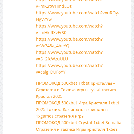
v=mK2tWHmdLOs
https://www.youtube.com/watch?v=uROy-
HgVZYw
https://www.youtube.com/watch?
v=mHkIRXvFrS0
https://www.youtube.com/watch?
v=WG48a_4heYQ
https://www.youtube.com/watch?
v=S12fcWzuULU
https://www.youtube.com/watch?
v=calg_DUFoYY
ПРОМОКОД 500xbet 1xbet Кристаллы –
Стратегия и Тактика игры crystal тактика
Кристал 2025
ПРОМОКОД 500xbet Игра Кристалл 1xbet
2025 Тактика Как играть в кристаллы
1xgames стратегия игры
ПРОМОКОД 500xbet Crystal 1xbet Somalia
Стратегия и тактика Игры кристалл 1хбет