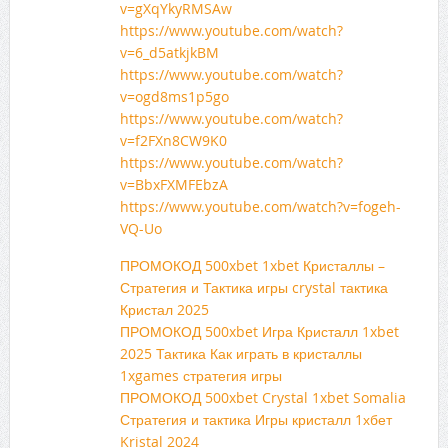
v=gXqYkyRMSAw
https://www.youtube.com/watch?
v=6_d5atkjkBM
https://www.youtube.com/watch?
v=ogd8ms1p5go
https://www.youtube.com/watch?
v=f2FXn8CW9K0
https://www.youtube.com/watch?
v=BbxFXMFEbzA
https://www.youtube.com/watch?v=fogeh-
VQ-Uo
ПРОМОКОД 500xbet 1xbet Кристаллы –
Стратегия и Тактика игры crystal тактика
Кристал 2025
ПРОМОКОД 500xbet Игра Кристалл 1xbet
2025 Тактика Как играть в кристаллы
1xgames стратегия игры
ПРОМОКОД 500xbet Crystal 1xbet Somalia
Стратегия и тактика Игры кристалл 1хбет
Kristal 2024