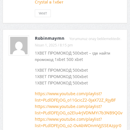
Crystal в 1хбет
YANIT
Robinmaymn
Yorumunuz onay beklemektedir.
Nisan 1, 2025 / 8:15 pm
1XBET ПРОМОКОД 500xbet – где найти
промокод 1xbet 500 xbet
1XBET ПРОМОКОД 500xbet
1XBET ПРОМОКОД 500xbet
1XBET ПРОМОКОД 500xbet
https://www.youtube.com/playlist?
list=PLdlDFEjOG_o11GcicZ2-0jaX72Z_RjyBF
https://www.youtube.com/playlist?
list=PLdlDFEjOG_o2Elu4rJVDNMYi7b3NB9QGv
https://www.youtube.com/playlist?
list=PLdlDFEjOG_o2-OvAbWOnmVjJSSEAzpjr0