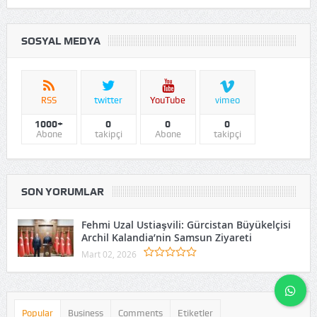
SOSYAL MEDYA
RSS
twitter
YouTube
vimeo
1000+
0
0
0
Abone
takipçi
Abone
takipçi
SON YORUMLAR
Fehmi Uzal Ustiaşvili: Gürcistan Büyükelçisi
Archil Kalandia’nin Samsun Ziyareti
Mart 02, 2026
Popular
Business
Comments
Etiketler