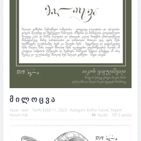
მ ი ლ ო ც ვ ა
Yazar:
user
Tarih:
Eylül 11, 2023
Kategori:
Kültür-Sanat
,
Yaşam
Yorum Yok
Yazdır
E-posta