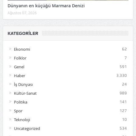
Dünyanın en küçüğü Marmara Denizi
Ağustos 07, 2026
KATEGORILER
Ekonomi
62
Folklor
7
Genel
591
Haber
3.330
İş Dünyası
24
Kültür-Sanat
989
Politika
141
Spor
127
Teknoloji
10
Uncategorized
534