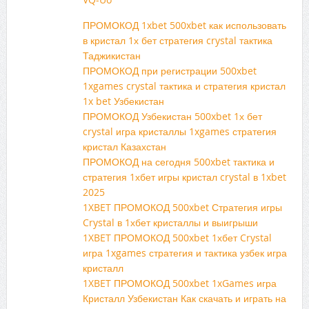
ПРОМОКОД 1xbet 500xbet как использовать
в кристал 1х бет стратегия crystal тактика
Таджикистан
ПРОМОКОД при регистрации 500xbet
1xgames crystal тактика и стратегия кристал
1x bet Узбекистан
ПРОМОКОД Узбекистан 500xbet 1х бет
crystal игра кристаллы 1xgames стратегия
кристал Казахстан
ПРОМОКОД на сегодня 500xbet тактика и
стратегия 1хбет игры кристал crystal в 1xbet
2025
1XBET ПРОМОКОД 500xbet Стратегия игры
Crystal в 1хбет кристаллы и выигрыши
1XBET ПРОМОКОД 500xbet 1хбет Crystal
игра 1xgames стратегия и тактика узбек игра
кристалл
1XBET ПРОМОКОД 500xbet 1xGames игра
Кристалл Узбекистан Как скачать и играть на