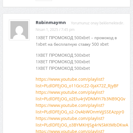
Robinmaymn
Yorumunuz onay beklemektedir.
Nisan 1, 2025 / 7:45 pm
1XBET ПРОМОКОД 500xbet – промокод в
1xbet на бесплатную ставку 500 xbet
1XBET ПРОМОКОД 500xbet
1XBET ПРОМОКОД 500xbet
1XBET ПРОМОКОД 500xbet
https://www.youtube.com/playlist?
list=PLdlDFEjOG_o11GcicZ2-0jaX72Z_RjyBF
https://www.youtube.com/playlist?
list=PLdlDFEjOG_o2Elu4rJVDNMYi7b3NB9QGv
https://www.youtube.com/playlist?
list=PLdlDFEjOG_o2-OvAbWOnmVjJSSEAzpjr0
https://www.youtube.com/playlist?
list=PLdlDFEjOG_o3BYMKHJSg4rNSkKtMbDKwA
https://www.youtube.com/playlist?