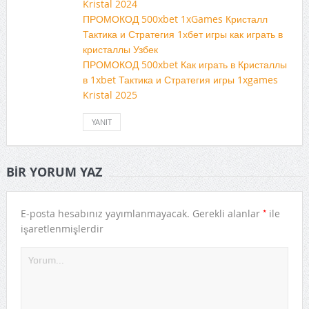
Kristal 2024
ПРОМОКОД 500xbet 1xGames Кристалл
Тактика и Стратегия 1хбет игры как играть в
кристаллы Узбек
ПРОМОКОД 500xbet Как играть в Кристаллы
в 1xbet Тактика и Стратегия игры 1xgames
Kristal 2025
YANIT
BIR YORUM YAZ
*
E-posta hesabınız yayımlanmayacak.
Gerekli alanlar
ile
işaretlenmişlerdir