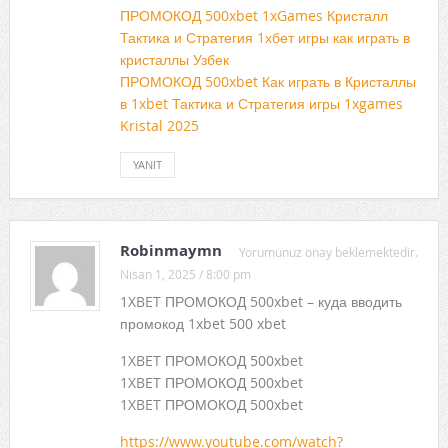
ПРОМОКОД 500xbet 1xGames Кристалл
Тактика и Стратегия 1хбет игры как играть в
кристаллы Узбек
ПРОМОКОД 500xbet Как играть в Кристаллы
в 1xbet Тактика и Стратегия игры 1xgames
Kristal 2025
YANIT
Robinmaymn
Yorumunuz onay beklemektedir.
Nisan 1, 2025 / 8:00 pm
1XBET ПРОМОКОД 500xbet – куда вводить
промокод 1xbet 500 xbet
1XBET ПРОМОКОД 500xbet
1XBET ПРОМОКОД 500xbet
1XBET ПРОМОКОД 500xbet
https://www.youtube.com/watch?