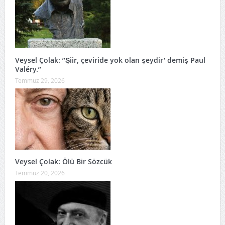
Veysel Çolak: ”Şiir, çeviride yok olan şeydir’ demiş Paul
Valéry.”
Temmuz 29, 2026
Veysel Çolak: Ölü Bir Sözcük
Temmuz 20, 2026