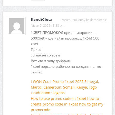
KandiCleta
Yorumunuz onay beklemektedir.
Nisan 5, 2025 / 3:38 pm
1XBET ПРОМОКОД при регистрации –
500xbet – где найти промокод 1xbet 500
xbet
Привет
согласен со всем
Вот что я хочу добавить
1xbet зеркало рабочее на сегодня прямо
сейчас
I WON Code Promo 1xbet 2025 Senegal,
Maroc, Cameroun, Somali, Kenya, Togo
Graduation Slogans
How to use promo code in 1xbet how to
create promo code in 1xbet how to get my
promocode