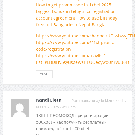
How to get promo code in 1xbet 2025
biggest bonus in telugu for registration
account agreement How to use birthday
free bet Bangladesh Nepal Bangla
https://www.youtube.com/channel/UC_wbwvjFT
https://www.youtube.com/@1xt-promo-
code-registration
https://www.youtube.com/playlist?
list=PLBDIHV5syusXeWsHEUOeoywd0hrVuu6Ff
YANIT
KandiCleta
Yorumunuz onay beklemektedir.
Nisan 5, 2025 / 4:12 pm
1XBET ПРОМОКОД при регистрации –
500xbet – как получить бесплатный
промокод в 1xbet 500 xbet