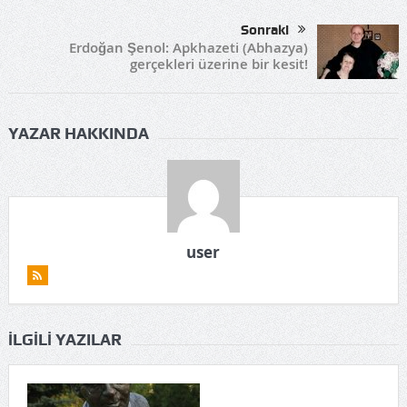
Sonraki
Erdoğan Şenol: Apkhazeti (Abhazya)
gerçekleri üzerine bir kesit!
YAZAR HAKKINDA
user
İLGILI YAZILAR