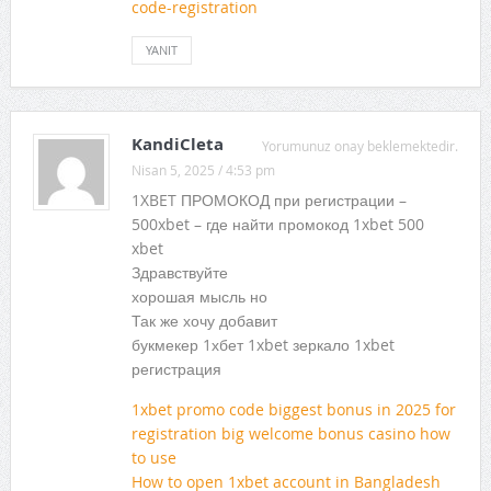
code-registration
YANIT
KandiCleta
Yorumunuz onay beklemektedir.
Nisan 5, 2025 / 4:53 pm
1XBET ПРОМОКОД при регистрации –
500xbet – где найти промокод 1xbet 500
xbet
Здравствуйте
хорошая мысль но
Так же хочу добавит
букмекер 1хбет 1xbet зеркало 1xbet
регистрация
1xbet promo code biggest bonus in 2025 for
registration big welcome bonus casino how
to use
How to open 1xbet account in Bangladesh