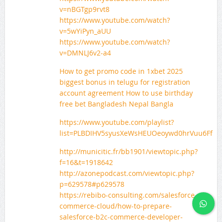
v=nBGTgp9rvt8
https://www.youtube.com/watch?
v=5wYiPyn_aUU
https://www.youtube.com/watch?
v=DMNLJ6v2-a4
How to get promo code in 1xbet 2025
biggest bonus in telugu for registration
account agreement How to use birthday
free bet Bangladesh Nepal Bangla
https://www.youtube.com/playlist?
list=PLBDIHV5syusXeWsHEUOeoywd0hrVuu6Ff
http://municitic.fr/bb1901/viewtopic.php?
f=16&t=1918642
http://azonepodcast.com/viewtopic.php?
p=629578#p629578
https://rebibo-consulting.com/salesforce-
commerce-cloud/how-to-prepare-
salesforce-b2c-commerce-developer-