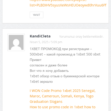
list=PLBDIHV5syusXeWsHEUOeoywd0hrVuu6Ff
YANIT
KandiCleta
Yorumunuz onay beklemektedir.
Nisan 5, 2025 / 5:09 pm
1XBET ПРОМОКОД при регистрации –
500xbet – какой промокод в 1xbet 500 xbet
Привет
согласен и даже более
Вот что я хочу добавить
1xbet обзор отзыв о букмекерской конторе
1xbet зеркало
I WON Code Promo 1xbet 2025 Senegal,
Maroc, Cameroun, Somali, Kenya, Togo
Graduation Slogans
How to use promo code in 1xbet how to