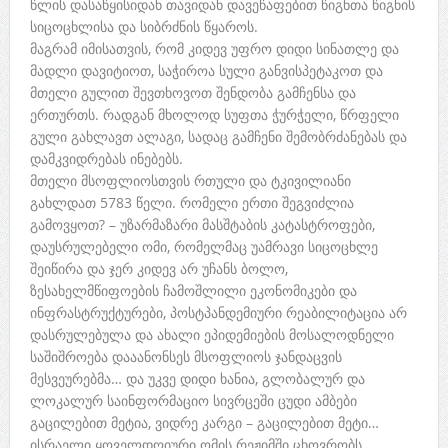
წლის დასაწყისიდან თავიდან დავეწაფებით წიგნთა წიგნის
სიცოცხლისა და სიბრძნის წყაროს.
მაგრამ იმისათვის, რომ კიდევ უფრო დიდი სინათლე და
მადლი დავიტიოთ, საჭიროა სული განვისპეტაკოთ და
მთელი გულით შევთხოვოთ შენდობა გამჩენსა და
ერთურთს. რადგან მხოლოდ სუფთა ჭურჭელი, წრფელი
გული გახლავთ ალაგი, სადაც გამჩენი შემობრძანებას და
დამკვიდრებას ინებებს.
მთელი მსოფლიოსთვის რთული და ტკივილიანი
გახლდათ 5783 წელი. რომელი ერთი შეგვიძლია
გამოვყოთ? – უზარმაზარი მასშტაბის კატასტროფები,
დაუსრულებელი ომი, რომელმაც უამრავი სიცოცხლე
შეიწირა და ჯერ კიდევ არ უჩანს ბოლო,
ზესახელმწიფოების ჩამოშლილი ეკონომიკები და
ინფრასტრუქტურები, პოსტპანდემიური რეაბილიტაცია არ
დასრულებულა და ახალი ეპიდემიების მოსალოდნელი
საშიშროება დააანონსეს მსოფლიოს ჯანდაცვის
მესვეურებმა… და უკვე დიდი ხანია, გლობალურ და
ლოკალურ საინფორმაციო სივრცეში ცუდი ამბები
გაცილებით მეტია, ვიდრე კარგი – გაცილებით მეტი…
ისრაელი ყოველდღიური ომის რეჟიმში ცხოვრობს,