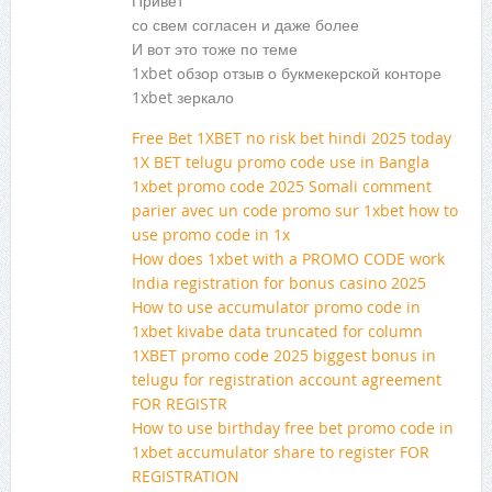
Привет
со свем согласен и даже более
И вот это тоже по теме
1xbet обзор отзыв о букмекерской конторе
1xbet зеркало
Free Bet 1XBET no risk bet hindi 2025 today
1X BET telugu promo code use in Bangla
1xbet promo code 2025 Somali comment
parier avec un code promo sur 1xbet how to
use promo code in 1x
How does 1xbet with a PROMO CODE work
India registration for bonus casino 2025
How to use accumulator promo code in
1xbet kivabe data truncated for column
1XBET promo code 2025 biggest bonus in
telugu for registration account agreement
FOR REGISTR
How to use birthday free bet promo code in
1xbet accumulator share to register FOR
REGISTRATION