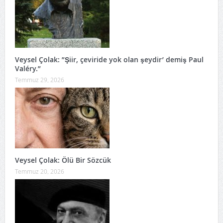
Veysel Çolak: ”Şiir, çeviride yok olan şeydir’ demiş Paul
Valéry.”
Temmuz 29, 2026
Veysel Çolak: Ölü Bir Sözcük
Temmuz 20, 2026