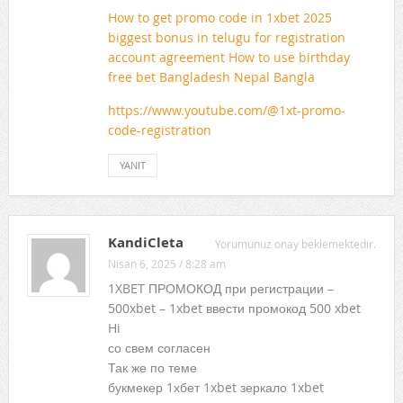
How to get promo code in 1xbet 2025
biggest bonus in telugu for registration
account agreement How to use birthday
free bet Bangladesh Nepal Bangla
https://www.youtube.com/@1xt-promo-
code-registration
YANIT
KandiCleta
Yorumunuz onay beklemektedir.
Nisan 6, 2025 / 8:28 am
1XBET ПРОМОКОД при регистрации –
500xbet – 1xbet ввести промокод 500 xbet
Hi
со свем согласен
Так же по теме
букмекер 1хбет 1xbet зеркало 1xbet