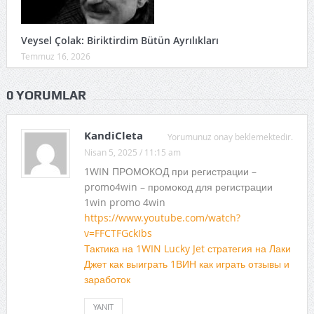
Veysel Çolak: Biriktirdim Bütün Ayrılıkları
Temmuz 16, 2026
0 YORUMLAR
KandiCleta
Yorumunuz onay beklemektedir.
Nisan 5, 2025 / 11:15 am
1WIN ПРОМОКОД при регистрации –
promo4win – промокод для регистрации
1win promo 4win
https://www.youtube.com/watch?
v=FFCTFGckIbs
Тактика на 1WIN Lucky Jet стратегия на Лаки
Джет как выиграть 1ВИН как играть отзывы и
заработок
YANIT