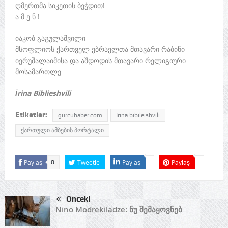
ღმერთმა სიკეთის ბეჭდით!
ა მ ე ნ !
იაკობ გაგულაშვილი
მსოფლიოს ქართველ ებრაელთა მთავარი რაბინი
იერუშალაიმისა და აშდოდის მთავარი რელიგიური
მოსამართლე
İrina Biblieshvili
Etiketler:
gurcuhaber.com
Irina bibileishvili
ქართული ამბების პორტალი
Paylaş
Tweetle
Paylaş
Paylaş
0
Önceki
Nino Modrekiladze: ნუ შემაყოვნებ