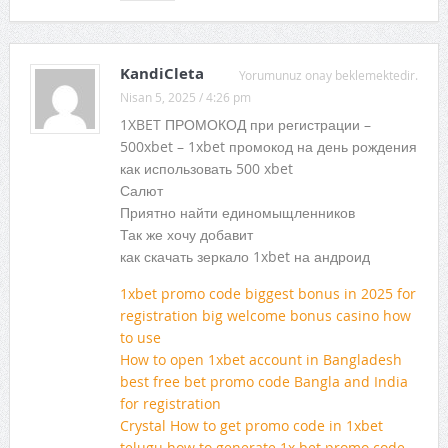
KandiCleta
Yorumunuz onay beklemektedir.
Nisan 5, 2025 / 4:26 pm
1XBET ПРОМОКОД при регистрации –
500xbet – 1xbet промокод на день рождения
как использовать 500 xbet
Салют
Приятно найти единомыщленников
Так же хочу добавит
как скачать зеркало 1xbet на андроид
1xbet promo code biggest bonus in 2025 for
registration big welcome bonus casino how
to use
How to open 1xbet account in Bangladesh
best free bet promo code Bangla and India
for registration
Crystal How to get promo code in 1xbet
telugu how to generate 1x bet promo code