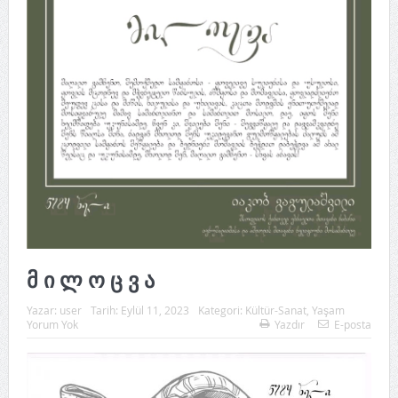
მ ი ლ ო ც ვ ა
Yazar:
user
Tarih:
Eylül 11, 2023
Kategori:
Kültür-Sanat
,
Yaşam
Yorum Yok
Yazdır
E-posta