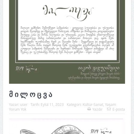
მ ი ლ ო ც ვ ა
Yazar:
user
Tarih:
Eylül 11, 2023
Kategori:
Kültür-Sanat
,
Yaşam
Yorum Yok
Yazdır
E-posta