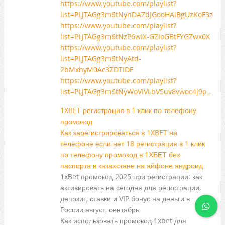
https://www.youtube.com/playlist?
list=PLJTAGg3m6tNynDAZdJGooHAiBgUzKoF3z
https://www.youtube.com/playlist?
list=PLJTAGg3m6tNzP6wIX-GZIoGBtFYGZwx0X
https://www.youtube.com/playlist?
list=PLJTAGg3m6tNyAtd-
2bMxhyM0Ac3ZDTIDF
https://www.youtube.com/playlist?
list=PLJTAGg3m6tNyWoVIVLbV5uv8vwoc4j9p_
1XBET регистрация в 1 клик по телефону
промокод
Как зарегистрироваться в 1XBET на
телефоне если нет 18 регистрация в 1 клик
по телефону промокод в 1ХБЕТ без
паспорта в казахстане на айфоне андроид
1xBet промокод 2025 при регистрации: как
активировать на сегодня для регистрации,
депозит, ставки и VIP бонус на деньги в
России август, сентябрь
Как использовать промокод 1xbet для