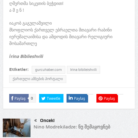
ღმერთმა სიკეთის ბეჭდით!
ა მ ე ნ !
იაკობ გაგულაშვილი
მსოფლიოს ქართველ ებრაელთა მთავარი რაბინი
იერუშალაიმისა და აშდოდის მთავარი რელიგიური
მოსამართლე
İrina Biblieshvili
Etiketler:
gurcuhaber.com
Irina bibileishvili
ქართული ამბების პორტალი
Paylaş
Tweetle
Paylaş
Paylaş
0
Önceki
Nino Modrekiladze: ნუ შემაყოვნებ