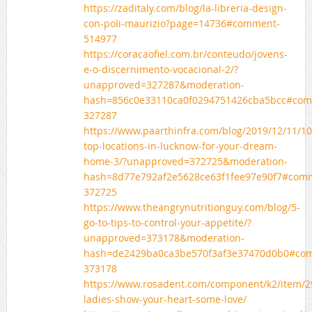
https://zaditaly.com/blog/la-libreria-design-
con-poli-maurizio?page=14736#comment-
514977
https://coracaofiel.com.br/conteudo/jovens-
e-o-discernimento-vocacional-2/?
unapproved=327287&moderation-
hash=856c0e33110ca0f0294751426cba5bcc#com
327287
https://www.paarthinfra.com/blog/2019/12/11/10
top-locations-in-lucknow-for-your-dream-
home-3/?unapproved=372725&moderation-
hash=8d77e792af2e5628ce63f1fee97e90f7#com
372725
https://www.theangrynutritionguy.com/blog/5-
go-to-tips-to-control-your-appetite/?
unapproved=373178&moderation-
hash=de2429ba0ca3be570f3af3e37470d0b0#co
373178
https://www.rosadent.com/component/k2/item/2
ladies-show-your-heart-some-love/