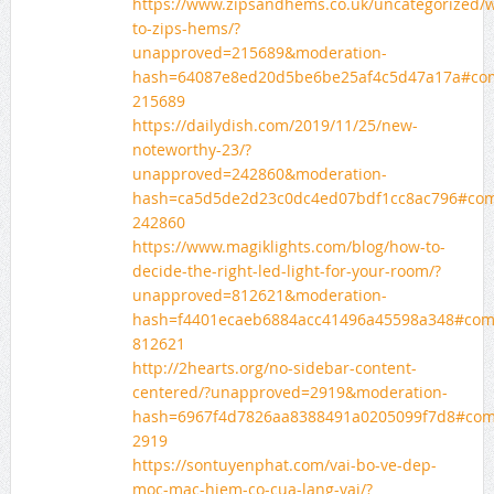
https://www.zipsandhems.co.uk/uncategorized/
to-zips-hems/?
unapproved=215689&moderation-
hash=64087e8ed20d5be6be25af4c5d47a17a#co
215689
https://dailydish.com/2019/11/25/new-
noteworthy-23/?
unapproved=242860&moderation-
hash=ca5d5de2d23c0dc4ed07bdf1cc8ac796#co
242860
https://www.magiklights.com/blog/how-to-
decide-the-right-led-light-for-your-room/?
unapproved=812621&moderation-
hash=f4401ecaeb6884acc41496a45598a348#co
812621
http://2hearts.org/no-sidebar-content-
centered/?unapproved=2919&moderation-
hash=6967f4d7826aa8388491a0205099f7d8#co
2919
https://sontuyenphat.com/vai-bo-ve-dep-
moc-mac-hiem-co-cua-lang-vai/?