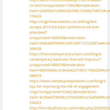
im-test/?unapproved=178429&moderation-
hash=2d0600e7cd96b92b5f8b155dde794972#co
178429
https://cognitivecreations.co.uk/blog/bos-
europe-2019-the-best-conference-ive-ever-
attended/?
unapproved=366658&moderation-
hash=28db469f9969e1e9516df113723d87ae#co
366658
https://thecontemporarycurtain.com/blog/a-
contemporary-bedroom-that-will-impress/?
unapproved=486619&moderation-
hash=68d39408cc4c8e3a42cf7db317504200#co
486619
https://www.coesbespokejewellers.com/blog/5-
tips-for-improving-the-life-of-engagement-
rings/?unapproved=534023&moderation-
hash=4c39a6d79898bc535d83d6cec5a4fe89#co
534023
http://microbialfutures.com/index.php/2020/05/