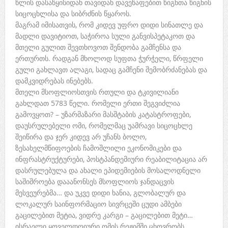
წლის დასაწყისიდან თავიდან დავეწაფებით წიგნთა წიგნის
სიცოცხლისა და სიბრძნის წყაროს.
მაგრამ იმისათვის, რომ კიდევ უფრო დიდი სინათლე და
მადლი დავიტიოთ, საჭიროა სული განვისპეტაკოთ და
მთელი გულით შევთხოვოთ შენდობა გამჩენსა და
ერთურთს. რადგან მხოლოდ სუფთა ჭურჭელი, წრფელი
გული გახლავთ ალაგი, სადაც გამჩენი შემობრძანებას და
დამკვიდრებას ინებებს.
მთელი მსოფლიოსთვის რთული და ტკივილიანი
გახლდათ 5783 წელი. რომელი ერთი შეგვიძლია
გამოვყოთ? – უზარმაზარი მასშტაბის კატასტროფები,
დაუსრულებელი ომი, რომელმაც უამრავი სიცოცხლე
შეიწირა და ჯერ კიდევ არ უჩანს ბოლო,
ზესახელმწიფოების ჩამოშლილი ეკონომიკები და
ინფრასტრუქტურები, პოსტპანდემიური რეაბილიტაცია არ
დასრულებულა და ახალი ეპიდემიების მოსალოდნელი
საშიშროება დააანონსეს მსოფლიოს ჯანდაცვის
მესვეურებმა… და უკვე დიდი ხანია, გლობალურ და
ლოკალურ საინფორმაციო სივრცეში ცუდი ამბები
გაცილებით მეტია, ვიდრე კარგი – გაცილებით მეტი…
ისრაელი ყოველდღიური ომის რეჟიმში ცხოვრობს,