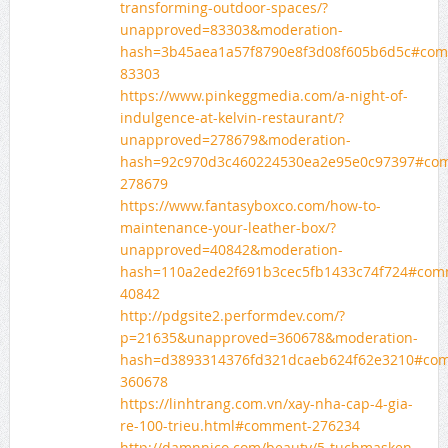
transforming-outdoor-spaces/?
unapproved=83303&moderation-
hash=3b45aea1a57f8790e8f3d08f605b6d5c#com
83303
https://www.pinkeggmedia.com/a-night-of-
indulgence-at-kelvin-restaurant/?
unapproved=278679&moderation-
hash=92c970d3c460224530ea2e95e0c97397#co
278679
https://www.fantasyboxco.com/how-to-
maintenance-your-leather-box/?
unapproved=40842&moderation-
hash=110a2ede2f691b3cec5fb1433c74f724#com
40842
http://pdgsite2.performdev.com/?
p=21635&unapproved=360678&moderation-
hash=d3893314376fd321dcaeb624f62e3210#co
360678
https://linhtrang.com.vn/xay-nha-cap-4-gia-
re-100-trieu.html#comment-276234
http://damnnico.com/beauty/5-tuchmasken-