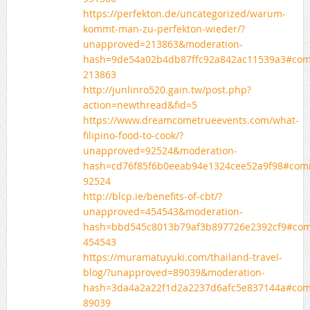
https://perfekton.de/uncategorized/warum-
kommt-man-zu-perfekton-wieder/?
unapproved=213863&moderation-
hash=9de54a02b4db87ffc92a842ac11539a3#co
213863
http://junlinro520.gain.tw/post.php?
action=newthread&fid=5
https://www.dreamcometrueevents.com/what-
filipino-food-to-cook/?
unapproved=92524&moderation-
hash=cd76f85f6b0eeab94e1324cee52a9f98#com
92524
http://blcp.ie/benefits-of-cbt/?
unapproved=454543&moderation-
hash=bbd545c8013b79af3b897726e2392cf9#co
454543
https://muramatuyuki.com/thailand-travel-
blog/?unapproved=89039&moderation-
hash=3da4a2a22f1d2a2237d6afc5e837144a#co
89039