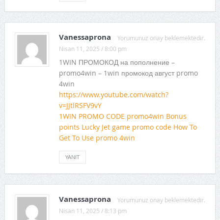
Vanessaprona
Yorumunuz onay beklemektedir.
Nisan 11, 2025 / 8:00 pm
1WIN ПРОМОКОД на пополнение –
promo4win – 1win промокод август promo
4win
https://www.youtube.com/watch?
v=JJtlRSFV9vY
1WIN PROMO CODE promo4win Bonus
points Lucky Jet game promo code How To
Get To Use promo 4win
YANIT
Vanessaprona
Yorumunuz onay beklemektedir.
Nisan 11, 2025 / 8:13 pm