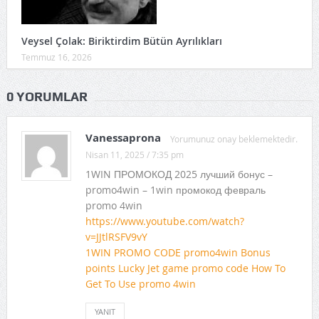
Veysel Çolak: Biriktirdim Bütün Ayrılıkları
Temmuz 16, 2026
0 YORUMLAR
Vanessaprona
Yorumunuz onay beklemektedir.
Nisan 11, 2025 / 7:35 pm
1WIN ПРОМОКОД 2025 лучший бонус –
promo4win – 1win промокод февраль
promo 4win
https://www.youtube.com/watch?
v=JJtlRSFV9vY
1WIN PROMO CODE promo4win Bonus
points Lucky Jet game promo code How To
Get To Use promo 4win
YANIT