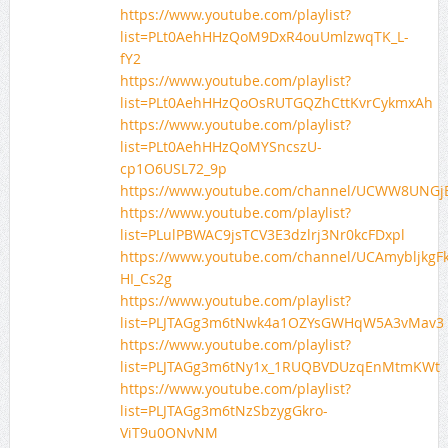
https://www.youtube.com/playlist?
list=PLt0AehHHzQoM9DxR4ouUmlzwqTK_L-
fY2
https://www.youtube.com/playlist?
list=PLt0AehHHzQoOsRUTGQZhCttKvrCykmxAh
https://www.youtube.com/playlist?
list=PLt0AehHHzQoMYSncszU-
cp1O6USL72_9p
https://www.youtube.com/channel/UCWW8UNG
https://www.youtube.com/playlist?
list=PLulPBWAC9jsTCV3E3dzlrj3Nr0kcFDxpl
https://www.youtube.com/channel/UCAmybljkgF
HI_Cs2g
https://www.youtube.com/playlist?
list=PLJTAGg3m6tNwk4a1OZYsGWHqW5A3vMav3
https://www.youtube.com/playlist?
list=PLJTAGg3m6tNy1x_1RUQBVDUzqEnMtmKWt
https://www.youtube.com/playlist?
list=PLJTAGg3m6tNzSbzygGkro-
ViT9u0ONvNM