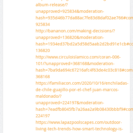
album-release/?
unapproved=925834&moderation-
hash=935d46b77da88ac7fe83d8daf02ae766#co
925834
http://bananon.com/making-decisions/?
unapproved=136820&moderation-
hash=1934ed37bd2a5d58d5aab2d2bd91e1cb#c
136820
http://www.circuloislamico.com/coran-006-
101/?unapproved=368168&moderation-
hash=7ba9da694c67216afc4f63de4c03c818#com
368168
https://familiacon.com/2020/10/16/enchiladas-
de-chile-guajillo-por-el-chef-juan-marcos-
maldonado/?
unapproved=224197&moderation-
hash=7eadfb8045fb7a26aa2a9b08430bbbf9#co
224197
https://www.lapazpoolscapes.com/outdoor-
living-tech-trends-how-smart-technology-is-