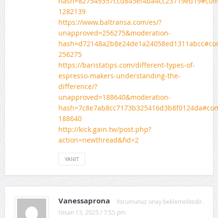
hash=827549357ccd845ef4ba4cc23719ed19#co
1282139
https://www.baltransa.com/es/?
unapproved=256275&moderation-
hash=d72148a2b8e24de1a24058ed1311abcc#co
256275
https://baristatips.com/different-types-of-
espresso-makers-understanding-the-
difference/?
unapproved=188640&moderation-
hash=7c8e7ab8cc7173b325416d3b8f0124da#co
188640
http://kick.gain.tw/post.php?
action=newthread&fid=2
YANIT
Vanessaprona
Yorumunuz onay beklemektedir.
Nisan 13, 2025 / 7:55 pm