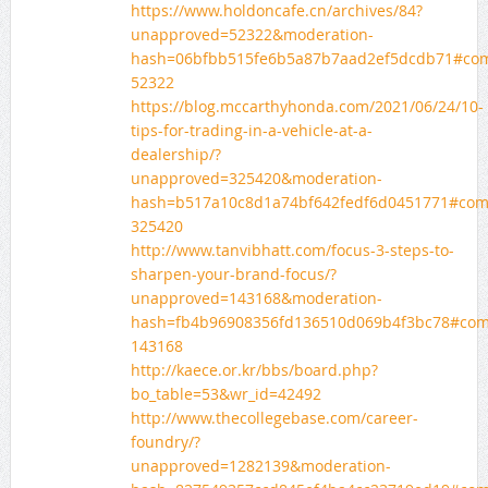
https://www.holdoncafe.cn/archives/84?
unapproved=52322&moderation-
hash=06bfbb515fe6b5a87b7aad2ef5dcdb71#co
52322
https://blog.mccarthyhonda.com/2021/06/24/10-
tips-for-trading-in-a-vehicle-at-a-
dealership/?
unapproved=325420&moderation-
hash=b517a10c8d1a74bf642fedf6d0451771#co
325420
http://www.tanvibhatt.com/focus-3-steps-to-
sharpen-your-brand-focus/?
unapproved=143168&moderation-
hash=fb4b96908356fd136510d069b4f3bc78#co
143168
http://kaece.or.kr/bbs/board.php?
bo_table=53&wr_id=42492
http://www.thecollegebase.com/career-
foundry/?
unapproved=1282139&moderation-