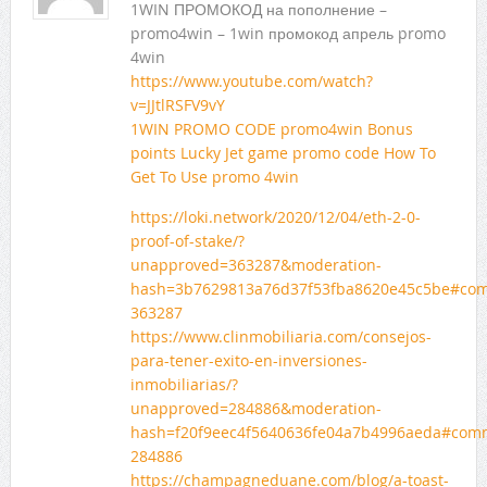
1WIN ПРОМОКОД на пополнение –
promo4win – 1win промокод апрель promo
4win
https://www.youtube.com/watch?
v=JJtlRSFV9vY
1WIN PROMO CODE promo4win Bonus
points Lucky Jet game promo code How To
Get To Use promo 4win
https://loki.network/2020/12/04/eth-2-0-
proof-of-stake/?
unapproved=363287&moderation-
hash=3b7629813a76d37f53fba8620e45c5be#co
363287
https://www.clinmobiliaria.com/consejos-
para-tener-exito-en-inversiones-
inmobiliarias/?
unapproved=284886&moderation-
hash=f20f9eec4f5640636fe04a7b4996aeda#com
284886
https://champagneduane.com/blog/a-toast-