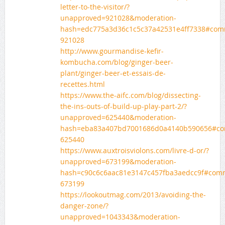
letter-to-the-visitor/?
unapproved=921028&moderation-
hash=edc775a3d36c1c5c37a42531e4ff7338#com
921028
http://www.gourmandise-kefir-
kombucha.com/blog/ginger-beer-
plant/ginger-beer-et-essais-de-
recettes.html
https://www.the-aifc.com/blog/dissecting-
the-ins-outs-of-build-up-play-part-2/?
unapproved=625440&moderation-
hash=eba83a407bd7001686d0a4140b590656#c
625440
https://www.auxtroisviolons.com/livre-d-or/?
unapproved=673199&moderation-
hash=c90c6c6aac81e3147c457fba3aedcc9f#com
673199
https://lookoutmag.com/2013/avoiding-the-
danger-zone/?
unapproved=1043343&moderation-