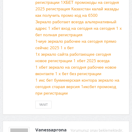
регистрации 1ХБЕТ промокоды на сегодня
2025 регистрация Казахстан калай жазады
как получить промо код на 6500
Зеркало работает всегда альтернативный
адрес 1 хбет вход на сегодня на сегодня 1 х
бет полная регистрация
1чиуе зеркало рабочее на сегодня прямо
сейчас 2025 1 х бет
1x зеркало сайта работающее сегодня
новое регистрации 1 хбет 2025 всегда
1 хбет зеркало на сегодня рабочее новое
вконтакте 1 х бет без регистрации
1 икс бет букмекерская контора зеркало на
сегодня старая версия 1иксбет промокод
при регистрации
YANIT
Vanessaprona
Yorumunuz onay beklemektedir.