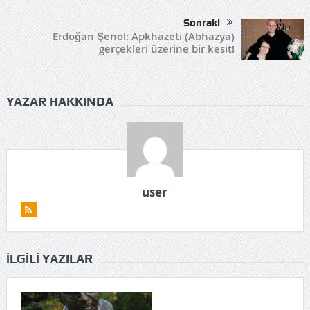
Sonraki
Erdoğan Şenol: Apkhazeti (Abhazya)
gerçekleri üzerine bir kesit!
YAZAR HAKKINDA
user
İLGILI YAZILAR