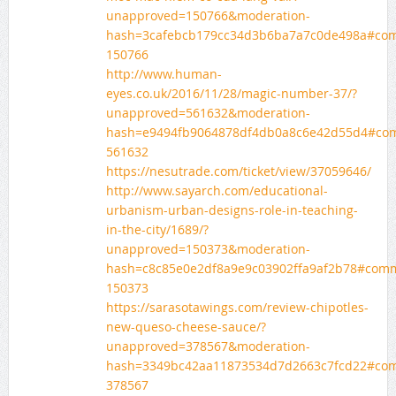
unapproved=150766&moderation-
hash=3cafebcb179cc34d3b6ba7a7c0de498a#co
150766
http://www.human-
eyes.co.uk/2016/11/28/magic-number-37/?
unapproved=561632&moderation-
hash=e9494fb9064878df4db0a8c6e42d55d4#co
561632
https://nesutrade.com/ticket/view/37059646/
http://www.sayarch.com/educational-
urbanism-urban-designs-role-in-teaching-
in-the-city/1689/?
unapproved=150373&moderation-
hash=c8c85e0e2df8a9e9c03902ffa9af2b78#com
150373
https://sarasotawings.com/review-chipotles-
new-queso-cheese-sauce/?
unapproved=378567&moderation-
hash=3349bc42aa11873534d7d2663c7fcd22#co
378567