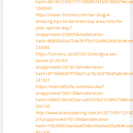
hash=681907259817311690fb741b91300029#co
1043343
https://www.chiclimo.com/our-blog/4-
amazing-tips-to-decorate-bay-area-limo-for-
your-special-day/?
unapproved=233095&moderation-
hash=8b850455a754e787f5d15249024cb38c#co
233095
https://corsons.cat/2016/12/minigira-per-
tancar-el-2016/?
unapproved=241321&moderation-
hash=6f19eb83d7f1bbe7ca1822b076bd5abc#co
241321
https://mens30slife.com/fukuoka/?
unapproved=502130&moderation-
hash=c80e610ec6032a1add7d7b21b38fe759#co
502130
http://www.bravocatering.com.br/2017/05/12/10
2/?unapproved=951306&moderation-
hash=1fdc89fe54e44a4934bc49eefa435a9b#com
951306