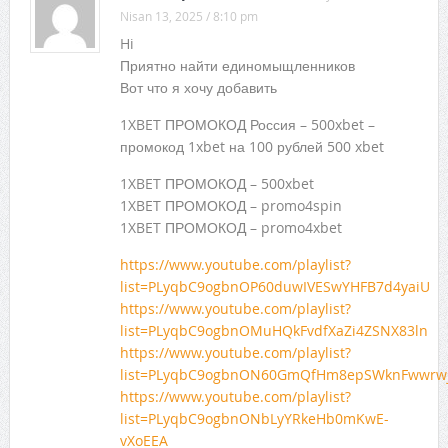
Nisan 13, 2025 / 8:10 pm
Hi
Приятно найти единомыщленников
Вот что я хочу добавить
1XBET ПРОМОКОД Россия – 500xbet –
промокод 1xbet на 100 рублей 500 xbet
1XBET ПРОМОКОД – 500xbet
1XBET ПРОМОКОД – promo4spin
1XBET ПРОМОКОД – promo4xbet
https://www.youtube.com/playlist?
list=PLyqbC9ogbnOP60duwIVESwYHFB7d4yaiU
https://www.youtube.com/playlist?
list=PLyqbC9ogbnOMuHQkFvdfXaZi4ZSNX83ln
https://www.youtube.com/playlist?
list=PLyqbC9ogbnON60GmQfHm8epSWknFwwrw
https://www.youtube.com/playlist?
list=PLyqbC9ogbnONbLyYRkeHb0mKwE-
vXoEEA