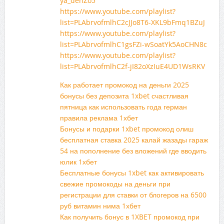
ya_dehZo5
https://www.youtube.com/playlist?
list=PLAbrvofmlhC2cJJo8T6-XKL9bFmq1BZuJ
https://www.youtube.com/playlist?
list=PLAbrvofmlhC1gsFZi-wSoatYk5AoCHN8c
https://www.youtube.com/playlist?
list=PLAbrvofmlhC2f-jI82oXzIuE4UD1WsRKV
Как работает промокод на деньги 2025
бонусы без депозита 1xbet счастливая
пятница как использовать года герман
правила реклама 1хбет
Бонусы и подарки 1xbet промокод олиш
бесплатная ставка 2025 калай жазады гараж
54 на пополнение без вложений где вводить
юлик 1хбет
Бесплатные бонусы 1xbet как активировать
свежие промокоды на деньги при
регистрации для ставки от блогеров на 6500
руб витамин нима 1хбет
Как получить бонус в 1XBET промокод при