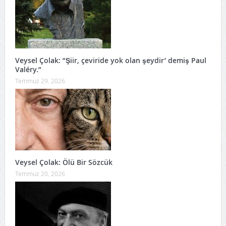
Veysel Çolak: ”Şiir, çeviride yok olan şeydir’ demiş Paul
Valéry.”
Temmuz 29, 2026
Veysel Çolak: Ölü Bir Sözcük
Temmuz 20, 2026