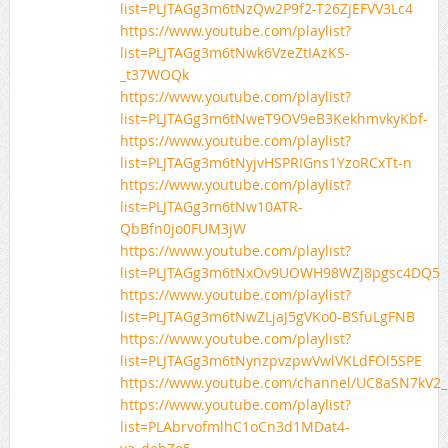
list=PLJTAGg3m6tNzQw2P9f2-T26ZjEFVV3Lc4
https://www.youtube.com/playlist?
list=PLJTAGg3m6tNwk6VzeZtIAzKS-
_t37WOQk
https://www.youtube.com/playlist?
list=PLJTAGg3m6tNweT9OV9eB3KekhmvkyKbf-
https://www.youtube.com/playlist?
list=PLJTAGg3m6tNyjvHSPRIGns1YzoRCxTt-n
https://www.youtube.com/playlist?
list=PLJTAGg3m6tNw10ATR-
QbBfn0jo0FUM3jW
https://www.youtube.com/playlist?
list=PLJTAGg3m6tNxOv9UOWH98WZj8pgsc4DQ5
https://www.youtube.com/playlist?
list=PLJTAGg3m6tNwZLjaJ5gVKo0-BSfuLgFNB
https://www.youtube.com/playlist?
list=PLJTAGg3m6tNynzpvzpwVwlVKLdFOl5SPE
https://www.youtube.com/channel/UC8aSN7kV2
https://www.youtube.com/playlist?
list=PLAbrvofmlhC1oCn3d1MDat4-