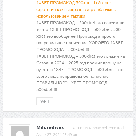
1XBET ПРОМОКОД 500xbet 1xGames
стратегия как выиграть в игру яблочки с
использованием тактики
1XBET ПРОМОКОД – 500xbet это совсем ни
то что 1XBET ПРОМО КОД – 500 xbet. 500
xbet это вообще не Промокод а просто
направильное написание ХОРОЕГО 1XBET
ПРОМОКОДА – 500xbet !!!
1XBET ПРОМОКОД – 500xbet это лучший на
Сегодня 2024 – 2025 год промик прошу не
путать с 1XBET ПРОМОКОД – 500 xbet – это
всего лишь неправильное написние
ПРАВИЛЬНОГО 1XBET ПРОМОКОД –
500xbet !!!
YANIT
Mildredwex
Yorumunuz onay beklemektedir.
Aralık 27, 2024 / 3:49 pm