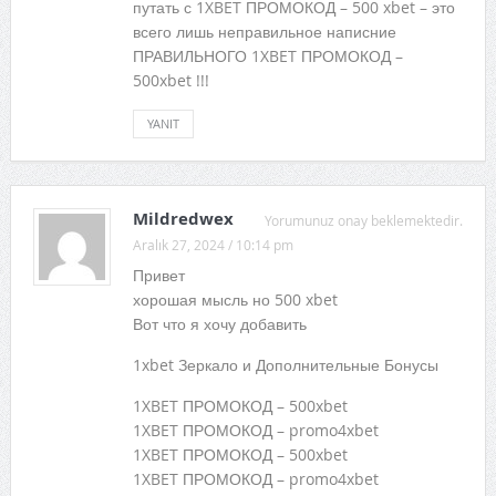
путать с 1XBET ПРОМОКОД – 500 xbet – это
всего лишь неправильное написние
ПРАВИЛЬНОГО 1XBET ПРОМОКОД –
500xbet !!!
YANIT
Mildredwex
Yorumunuz onay beklemektedir.
Aralık 27, 2024 / 10:14 pm
Привет
хорошая мысль но 500 xbet
Вот что я хочу добавить
1xbet Зеркало и Дополнительные Бонусы
1XBET ПРОМОКОД – 500xbet
1XBET ПРОМОКОД – promo4xbet
1XBET ПРОМОКОД – 500xbet
1XBET ПРОМОКОД – promo4xbet