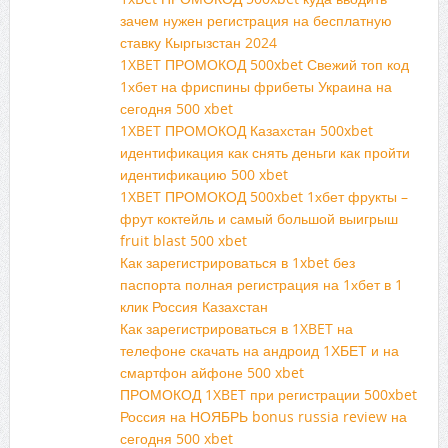
зачем нужен регистрация на бесплатную
ставку Кыргызстан 2024
1XBET ПРОМОКОД 500xbet Свежий топ код
1хбет на фриспины фрибеты Украина на
сегодня 500 xbet
1XBET ПРОМОКОД Казахстан 500xbet
идентификация как снять деньги как пройти
идентификацию 500 xbet
1XBET ПРОМОКОД 500xbet 1хбет фрукты –
фрут коктейль и самый большой выигрыш
fruit blast 500 xbet
Как зарегистрироваться в 1xbet без
паспорта полная регистрация на 1хбет в 1
клик Россия Казахстан
Как зарегистрироваться в 1XBET на
телефоне скачать на андроид 1ХБЕТ и на
смартфон айфоне 500 xbet
ПРОМОКОД 1XBET при регистрации 500xbet
Россия на НОЯБРЬ bonus russia review на
сегодня 500 xbet