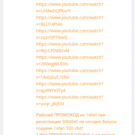
https://www.youtube.com/watch?
v=LnMwDQPKvrY
https://www.youtube.com/watch?
v=IkLl7r4PI4o
https://www.youtube.com/watch?
v=zqzrFJPTNwQ
https://www.youtube.com/watch?
v=WjcCFDd8ZvM
https://www.youtube.com/watch?
v=26I0egWUDXs
https://www.youtube.com/watch?
v=1AxGduE7XNo
https://www.youtube.com/watch?
v=qjelNYx3Ty4
https://www.youtube.com/watch?
v=uvqr_ybJEbI
Рабочий ПРОМОКОД на 1xbet при
регистрации 500xbet на сегодня бонусы
подарки 1хбет 500 xbet
1xBet ПРОМОКОД 500xbet куда вводить