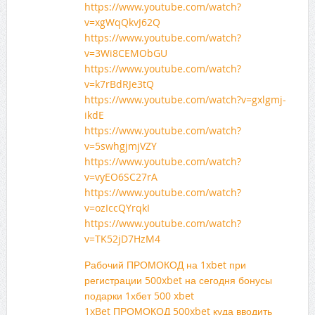
https://www.youtube.com/watch?
v=xgWqQkvJ62Q
https://www.youtube.com/watch?
v=3Wi8CEMObGU
https://www.youtube.com/watch?
v=k7rBdRJe3tQ
https://www.youtube.com/watch?v=gxlgmj-
ikdE
https://www.youtube.com/watch?
v=5swhgjmjVZY
https://www.youtube.com/watch?
v=vyEO6SC27rA
https://www.youtube.com/watch?
v=ozIccQYrqkI
https://www.youtube.com/watch?
v=TK52jD7HzM4
Рабочий ПРОМОКОД на 1xbet при
регистрации 500xbet на сегодня бонусы
подарки 1хбет 500 xbet
1xBet ПРОМОКОД 500xbet куда вводить