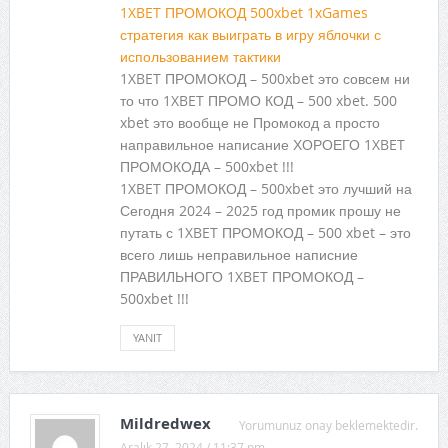
1XBET ПРОМОКОД 500xbet 1xGames
стратегия как выиграть в игру яблочки с
использованием тактики
1XBET ПРОМОКОД – 500xbet это совсем ни
то что 1XBET ПРОМО КОД – 500 xbet. 500
xbet это вообще не Промокод а просто
направильное написание ХОРОЕГО 1XBET
ПРОМОКОДА – 500xbet !!!
1XBET ПРОМОКОД – 500xbet это лучший на
Сегодня 2024 – 2025 год промик прошу не
путать с 1XBET ПРОМОКОД – 500 xbet – это
всего лишь неправильное написние
ПРАВИЛЬНОГО 1XBET ПРОМОКОД –
500xbet !!!
YANIT
Mildredwex
Yorumunuz onay beklemektedir.
Aralık 27, 2024 / 11:37 pm