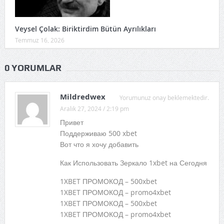
Veysel Çolak: Biriktirdim Bütün Ayrılıkları
Temmuz 16, 2026
0 YORUMLAR
Mildredwex
Yorumunuz onay beklemektedir.
Aralık 27, 2024 / 2:19 pm
Привет
Поддерживаю 500 xbet
Вот что я хочу добавить
Как Использовать Зеркало 1xbet на Сегодня
1XBET ПРОМОКОД – 500xbet
1XBET ПРОМОКОД – promo4xbet
1XBET ПРОМОКОД – 500xbet
1XBET ПРОМОКОД – promo4xbet