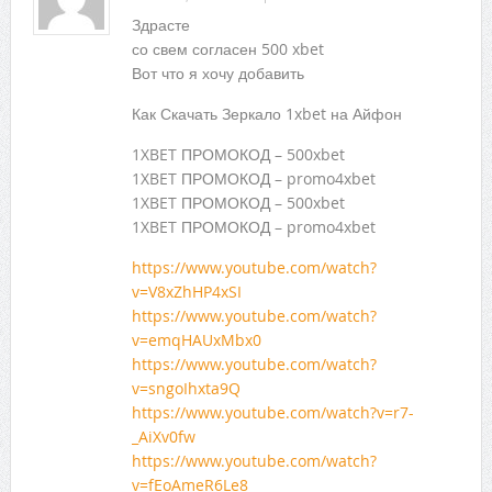
Здрасте
со свем согласен 500 xbet
Вот что я хочу добавить
Как Скачать Зеркало 1xbet на Айфон
1XBET ПРОМОКОД – 500xbet
1XBET ПРОМОКОД – promo4xbet
1XBET ПРОМОКОД – 500xbet
1XBET ПРОМОКОД – promo4xbet
https://www.youtube.com/watch?
v=V8xZhHP4xSI
https://www.youtube.com/watch?
v=emqHAUxMbx0
https://www.youtube.com/watch?
v=sngoIhxta9Q
https://www.youtube.com/watch?v=r7-
_AiXv0fw
https://www.youtube.com/watch?
v=fEoAmeR6Le8