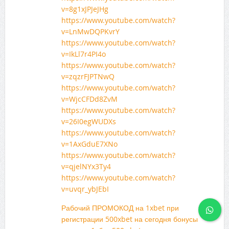
v=8g1xJPJeJHg
https://www.youtube.com/watch?
v=LnMwDQPKvrY
https://www.youtube.com/watch?
v=IkLl7r4PI4o
https://www.youtube.com/watch?
v=zqzrFJPTNwQ
https://www.youtube.com/watch?
v=WjcCFDd8ZvM
https://www.youtube.com/watch?
v=26I0egWUDXs
https://www.youtube.com/watch?
v=1AxGduE7XNo
https://www.youtube.com/watch?
v=qjelNYx3Ty4
https://www.youtube.com/watch?
v=uvqr_ybJEbI
Рабочий ПРОМОКОД на 1xbet при
регистрации 500xbet на сегодня бонусы