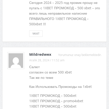
Сегодня 2024 – 2025 год промик прошу не
путать с 1XBET ПРОМОКОД – 500 xbet – это
всего лишь неправильное написние
ПРАВИЛЬНОГО 1XBET ПРОМОКОД –
500xbet !!!
YANIT
Mildredwex
Yorumunuz onay beklemektedir.
Aralık 28, 2024 / 11:52 am
Салют
согласен со всем 500 xbet
Так же по теме
Как Использовать Промокоды на 1xbet
1XBET ПРОМОКОД – 500xbet
1XBET ПРОМОКОД – promo4xbet
1XBET ПРОМОКОД – 500xbet