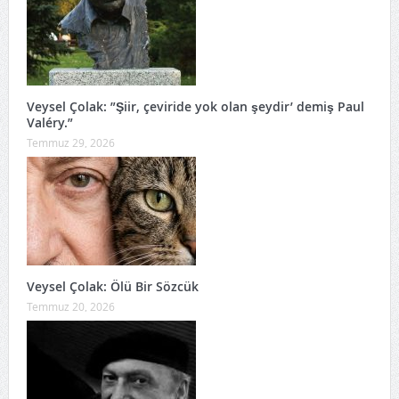
Veysel Çolak: ”Şiir, çeviride yok olan şeydir’ demiş Paul
Valéry.”
Temmuz 29, 2026
Veysel Çolak: Ölü Bir Sözcük
Temmuz 20, 2026