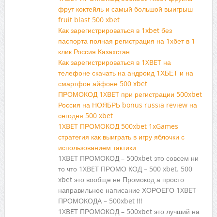
фрут коктейль и самый большой выигрыш
fruit blast 500 xbet
Как зарегистрироваться в 1xbet без
паспорта полная регистрация на 1хбет в 1
клик Россия Казахстан
Как зарегистрироваться в 1XBET на
телефоне скачать на андроид 1ХБЕТ и на
смартфон айфоне 500 xbet
ПРОМОКОД 1XBET при регистрации 500xbet
Россия на НОЯБРЬ bonus russia review на
сегодня 500 xbet
1XBET ПРОМОКОД 500xbet 1xGames
стратегия как выиграть в игру яблочки с
использованием тактики
1XBET ПРОМОКОД – 500xbet это совсем ни
то что 1XBET ПРОМО КОД – 500 xbet. 500
xbet это вообще не Промокод а просто
направильное написание ХОРОЕГО 1XBET
ПРОМОКОДА – 500xbet !!!
1XBET ПРОМОКОД – 500xbet это лучший на