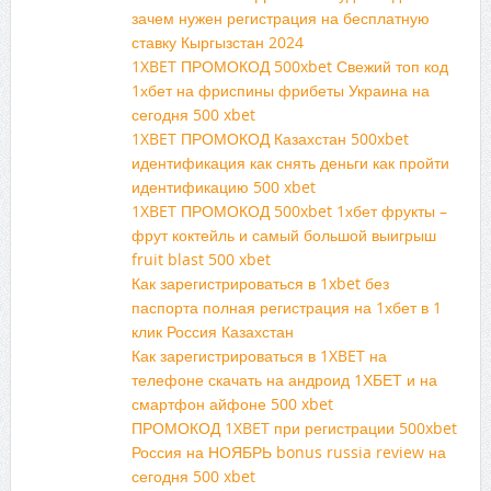
зачем нужен регистрация на бесплатную
ставку Кыргызстан 2024
1XBET ПРОМОКОД 500xbet Свежий топ код
1хбет на фриспины фрибеты Украина на
сегодня 500 xbet
1XBET ПРОМОКОД Казахстан 500xbet
идентификация как снять деньги как пройти
идентификацию 500 xbet
1XBET ПРОМОКОД 500xbet 1хбет фрукты –
фрут коктейль и самый большой выигрыш
fruit blast 500 xbet
Как зарегистрироваться в 1xbet без
паспорта полная регистрация на 1хбет в 1
клик Россия Казахстан
Как зарегистрироваться в 1XBET на
телефоне скачать на андроид 1ХБЕТ и на
смартфон айфоне 500 xbet
ПРОМОКОД 1XBET при регистрации 500xbet
Россия на НОЯБРЬ bonus russia review на
сегодня 500 xbet