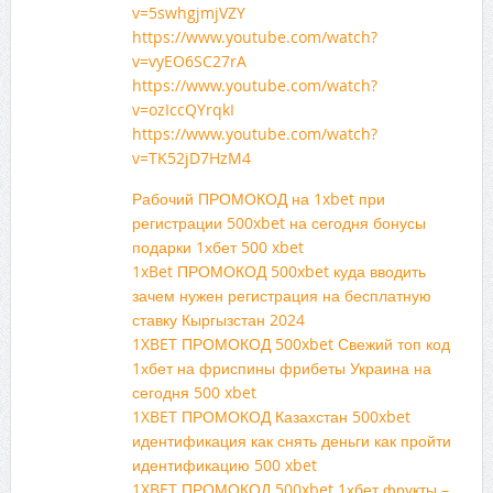
v=5swhgjmjVZY
https://www.youtube.com/watch?
v=vyEO6SC27rA
https://www.youtube.com/watch?
v=ozIccQYrqkI
https://www.youtube.com/watch?
v=TK52jD7HzM4
Рабочий ПРОМОКОД на 1xbet при
регистрации 500xbet на сегодня бонусы
подарки 1хбет 500 xbet
1xBet ПРОМОКОД 500xbet куда вводить
зачем нужен регистрация на бесплатную
ставку Кыргызстан 2024
1XBET ПРОМОКОД 500xbet Свежий топ код
1хбет на фриспины фрибеты Украина на
сегодня 500 xbet
1XBET ПРОМОКОД Казахстан 500xbet
идентификация как снять деньги как пройти
идентификацию 500 xbet
1XBET ПРОМОКОД 500xbet 1хбет фрукты –