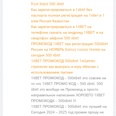
fruit blast 500 xbet
Как зарегистрироваться в 1xbet без
паспорта полная регистрация на 1хбет в 1
клик Россия Казахстан
Как зарегистрироваться в 1XBET на
телефоне скачать на андроид 1ХБЕТ и на
смартфон айфоне 500 xbet
ПРОМОКОД 1XBET при регистрации 500xbet
Россия на НОЯБРЬ bonus russia review на
сегодня 500 xbet
1XBET ПРОМОКОД 500xbet 1xGames
стратегия как выиграть в игру яблочки с
использованием тактики
1XBET ПРОМОКОД – 500xbet это совсем ни
то что 1XBET ПРОМО КОД – 500 xbet. 500
xbet это вообще не Промокод а просто
направильное написание ХОРОЕГО 1XBET
ПРОМОКОДА – 500xbet !!!
1XBET ПРОМОКОД – 500xbet это лучший на
Сегодня 2024 – 2025 год промик прошу не