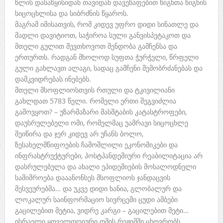
წლის დასაწყისიდან თავიდან დავეწაფებით წიგნთა წიგნის
სიცოცხლისა და სიბრძნის წყაროს.
მაგრამ იმისათვის, რომ კიდევ უფრო დიდი სინათლე და
მადლი დავიტიოთ, საჭიროა სული განვისპეტაკოთ და
მთელი გულით შევთხოვოთ შენდობა გამჩენსა და
ერთურთს. რადგან მხოლოდ სუფთა ჭურჭელი, წრფელი
გული გახლავთ ალაგი, სადაც გამჩენი შემობრძანებას და
დამკვიდრებას ინებებს.
მთელი მსოფლიოსთვის რთული და ტკივილიანი
გახლდათ 5783 წელი. რომელი ერთი შეგვიძლია
გამოვყოთ? – უზარმაზარი მასშტაბის კატასტროფები,
დაუსრულებელი ომი, რომელმაც უამრავი სიცოცხლე
შეიწირა და ჯერ კიდევ არ უჩანს ბოლო,
ზესახელმწიფოების ჩამოშლილი ეკონომიკები და
ინფრასტრუქტურები, პოსტპანდემიური რეაბილიტაცია არ
დასრულებულა და ახალი ეპიდემიების მოსალოდნელი
საშიშროება დააანონსეს მსოფლიოს ჯანდაცვის
მესვეურებმა… და უკვე დიდი ხანია, გლობალურ და
ლოკალურ საინფორმაციო სივრცეში ცუდი ამბები
გაცილებით მეტია, ვიდრე კარგი – გაცილებით მეტი…
ისრაელი ყოველდღიური ომის რეჟიმში ცხოვრობს,