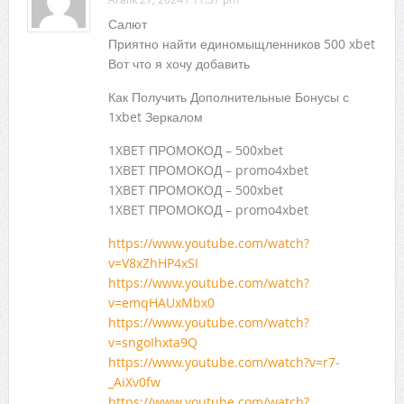
Салют
Приятно найти единомыщленников 500 xbet
Вот что я хочу добавить
Как Получить Дополнительные Бонусы с
1xbet Зеркалом
1XBET ПРОМОКОД – 500xbet
1XBET ПРОМОКОД – promo4xbet
1XBET ПРОМОКОД – 500xbet
1XBET ПРОМОКОД – promo4xbet
https://www.youtube.com/watch?
v=V8xZhHP4xSI
https://www.youtube.com/watch?
v=emqHAUxMbx0
https://www.youtube.com/watch?
v=sngoIhxta9Q
https://www.youtube.com/watch?v=r7-
_AiXv0fw
https://www.youtube.com/watch?