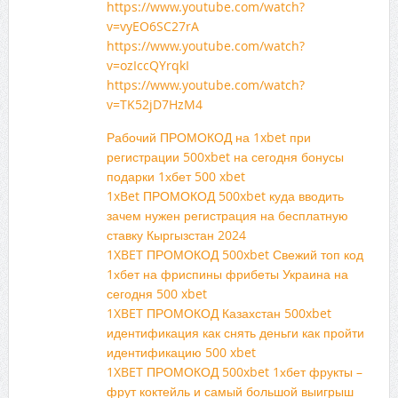
https://www.youtube.com/watch?
v=vyEO6SC27rA
https://www.youtube.com/watch?
v=ozIccQYrqkI
https://www.youtube.com/watch?
v=TK52jD7HzM4
Рабочий ПРОМОКОД на 1xbet при
регистрации 500xbet на сегодня бонусы
подарки 1хбет 500 xbet
1xBet ПРОМОКОД 500xbet куда вводить
зачем нужен регистрация на бесплатную
ставку Кыргызстан 2024
1XBET ПРОМОКОД 500xbet Свежий топ код
1хбет на фриспины фрибеты Украина на
сегодня 500 xbet
1XBET ПРОМОКОД Казахстан 500xbet
идентификация как снять деньги как пройти
идентификацию 500 xbet
1XBET ПРОМОКОД 500xbet 1хбет фрукты –
фрут коктейль и самый большой выигрыш