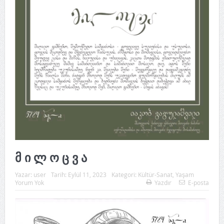
მ ი ლ ო ც ვ ა
Yazar:
user
Tarih:
Eylül 11, 2023
Kategori:
Kültür-Sanat
,
Yaşam
Yorum Yok
Yazdır
E-posta