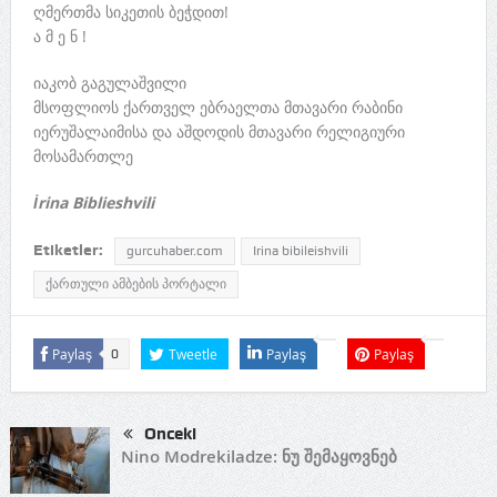
ღმერთმა სიკეთის ბეჭდით!
ა მ ე ნ !
იაკობ გაგულაშვილი
მსოფლიოს ქართველ ებრაელთა მთავარი რაბინი
იერუშალაიმისა და აშდოდის მთავარი რელიგიური
მოსამართლე
İrina Biblieshvili
Etiketler:
gurcuhaber.com
Irina bibileishvili
ქართული ამბების პორტალი
Paylaş
Tweetle
Paylaş
Paylaş
0
Önceki
Nino Modrekiladze: ნუ შემაყოვნებ