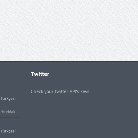
Twitter
Check your twitter API's keys
Türkçesi:
e iddalı ...
Türkçesi: