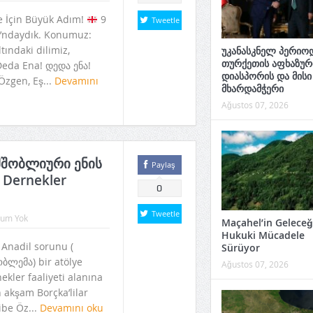
 İçin Büyük Adım!
​9
Tweetle
’ndaydık. Konumuz:
tındaki dilimiz,
უკანასკნელ პერიოდ
თურქეთის აფხაზურ
Deda Ena! დედა ენა! ​
დიასპორის და მისი
Özgen, Eş...
Devamını
მხარდამჭერი
Ağustos 07, 2026
( მშობლიური ენის
Paylaş
 Dernekler
0
Tweetle
rum Yok
Maçahel’in Geleceği
Hukuki Mücadele
 Anadil sorunu (
Sürüyor
ლემა) bir atölye
Ağustos 07, 2026
ekler faaliyeti alanına
 akşam Borçka’lilar
ibe Öz...
Devamını oku