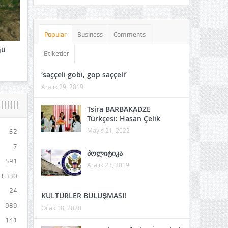
Popular
Business
Comments
ğü
Etiketler
‘saççeli gobi, gop saççeli’
Aralık 29, 2019
Tsira BARBAKADZE
Türkçesi: Hasan Çelik
Mayıs 21, 2022
62
7
პოლიტიკა
591
Aralık 23, 2019
3.330
24
KÜLTÜRLER BULUŞMASI!
989
Ocak 18, 2020
141