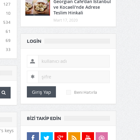
Georgian Cafe’dan İstanbul
127
ve Kocaeli’nde Adrese
Teslim Hinkali
10
Mart 17, 2020
534
61
69
LOGIN
33
Giriş Yap
Beni Hatırla
BIZI TAKIP EDIN
's keys