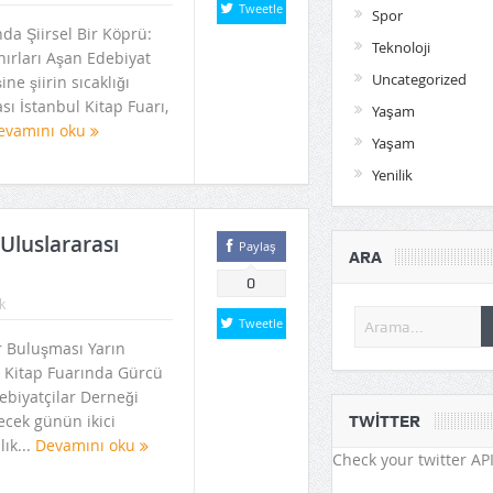
Tweetle
Spor
nda Şiirsel Bir Köprü:
Teknoloji
ırları Aşan Edebiyat
Uncategorized
ne şiirin sıcaklığı
ası İstanbul Kitap Fuarı,
Yaşam
evamını oku
Yaşam
Yenilik
Uluslararası
Paylaş
ARA
0
k
Tweetle
r Buluşması Yarın
l Kitap Fuarında Gürcü
ebiyatçilar Derneği
şecek günün ikici
TWITTER
lık...
Devamını oku
Check your twitter API