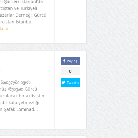
i Şairleri İstanbul’da
cistan ve Türkiyeli
Yazarlar Derneği, Gürcü
rcistan İstanbul
oku
Paylaş
k
0
li ნათელში იყოს
Tweetle
üz /წუხვათ Gürcü
urulacak bir aktivistini
dır kalp yetmezliği
n Şafak Lominad...