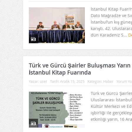
İstanbul Kitap Fuarı’
Dato Mağradze ve Sın
İstanbul’un kış güneşi
karıştı. 42. Uluslarar
dün Karadeniz S...
D
​Türk ve Gürcü Şairler Buluşması Yarın 
İstanbul Kitap Fuarında
Yazar:
user
Tarih:
Aralık 15, 2025
Kategori:
Haber
Yorum Yo
​Türk ve Gürcü Şairle
Uluslararası İstanbu
Kültür Merkezi ve Ed
işbirliği ile gerçekle
etkinliği ​yarın, 16 Ara