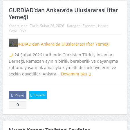
GURDĪAD’dan Ankara’da Uluslararasi Īftar
Yemeği
Yazar:
user
Tarih:
Şubat 26, 2026
Kategori:
Ekonomi
,
Haber
Yorum Yok
24 Şubat 2026 tarihinde Gürcistan Türk İş İnsanları
Derneği, Ramazan ayının birlik, beraberlik ve dayanışma
ruhunu yaşatmak amacıyla kıymetli dernek üyelerini ve
seçkin davetlileri Ankara...
Devamını oku
Paylaş
Tweetle
0