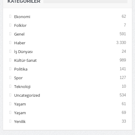
KATEGORILER
Ekonomi
62
Folklor
7
Genel
591
Haber
3.330
İş Dünyası
24
Kültür-Sanat
989
Politika
141
Spor
127
Teknoloji
10
Uncategorized
534
Yaşam
61
Yaşam
69
Yenilik
33