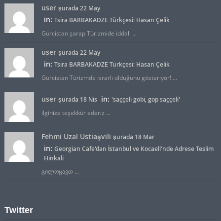
user
şurada 22 May
in:
Tsira BARBAKADZE Türkçesi: Hasan Çelik
Gürcistan şarap Türizmide iddalı ...
user
şurada 22 May
in:
Tsira BARBAKADZE Türkçesi: Hasan Çelik
Gürcistan Türizmde israrlı olduğunu gösteriyor! ...
user
in:
şurada 18 Nis
'saççeli gobi, gop saççeli'
ilginize teşekkür ederiz ...
Fehmi Uzal Ustiaşvili
şurada 18 Mar
in:
Georgian Cafe'dan İstanbul ve Kocaeli'nde Adrese Teslim
Hinkali
გილოცავთ ...
Twitter