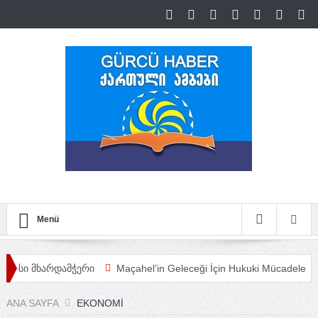
Menü
არდამჭერი
Maçahel’in Geleceği İçin Hukuki Mücadele Sürüyor
ANA SAYFA
EKONOMI