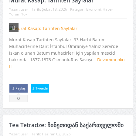
Murat Kasap: Tarihten Sayfalar
Yazar:
user
Tarih:
Şubat 18, 2026
Kategori:
Ekonomi
,
Haber
Yorum Yok
Murat Kasap Tarihten Sayfalar: 93 Harbi Batum
Muhacirlerine Dair; İstanbul Ümraniye Yalnız Servi’de
iskan olunan Batum muhacirleri için yapılan mescid
hakkında. 1877-1878 Osmanlı-Rus Savaşı...
Devamını oku
Paylaş
Tweetle
0
Tea Tetradze: ჩინეთიდან საქართველოში
Yazar:
user
Tarih:
Haziran 02, 2025