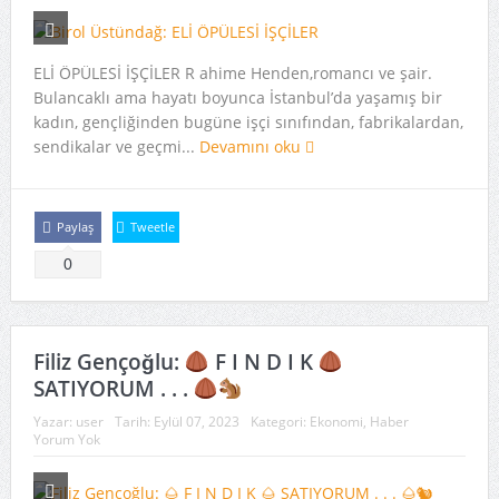
ELİ ÖPÜLESİ İŞÇİLER R ahime Henden,romancı ve şair.
Bulancaklı ama hayatı boyunca İstanbul’da yaşamış bir
kadın, gençliğinden bugüne işçi sınıfından, fabrikalardan,
sendikalar ve geçmi...
Devamını oku
Paylaş
Tweetle
0
Filiz Gençoğlu:
F I N D I K
SATIYORUM . . .
Yazar:
user
Tarih:
Eylül 07, 2023
Kategori:
Ekonomi
,
Haber
Yorum Yok