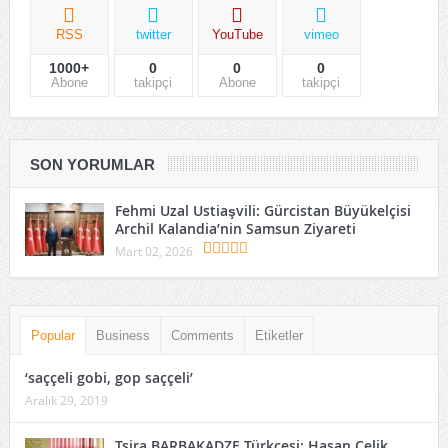
RSS
twitter
YouTube
vimeo
1000+
0
0
0
Abone
takipçi
Abone
takipçi
SON YORUMLAR
Fehmi Uzal Ustiaşvili: Gürcistan Büyükelçisi
Archil Kalandia’nin Samsun Ziyareti
Mart 02, 2026
Popular
Business
Comments
Etiketler
‘saççeli gobi, gop saççeli’
Aralık 29, 2019
Tsira BARBAKADZE Türkçesi: Hasan Çelik