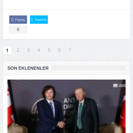
Paylaş
Tweetle
0
2
3
4
5
6
7
1
SON EKLENENLER