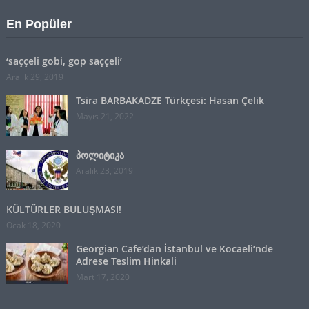
En Popüler
‘saççeli gobi, gop saççeli’
Aralık 29, 2019
Tsira BARBAKADZE Türkçesi: Hasan Çelik
Mayıs 21, 2022
პოლიტიკა
Aralık 23, 2019
KÜLTÜRLER BULUŞMASI!
Ocak 18, 2020
Georgian Cafe’dan İstanbul ve Kocaeli’nde
Adrese Teslim Hinkali
Mart 17, 2020