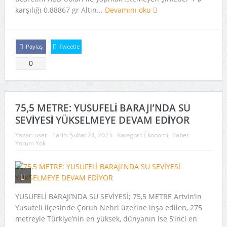
karşılığı 0.88867 gr Altın...
Devamını oku
Paylaş
Tweetle
0
75,5 METRE: YUSUFELİ BARAJI’NDA SU
SEVİYESİ YÜKSELMEYE DEVAM EDİYOR
Yazar:
user
Tarih:
Şubat 24, 2023
Kategori:
Ekonomi
,
Haber
Yorum Yok
YUSUFELİ BARAJI’NDA SU SEVİYESİ; 75,5 METRE Artvin’in
Yusufeli ilçesinde Çoruh Nehri üzerine inşa edilen, 275
metreyle Türkiye’nin en yüksek, dünyanın ise 5’inci en