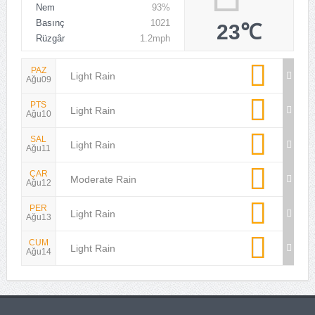
Nem
93%
Basınç
1021
23℃
Rüzgâr
1.2mph
PAZ
Light Rain
Ağu09
PTS
Light Rain
Ağu10
SAL
Light Rain
Ağu11
ÇAR
Moderate Rain
Ağu12
PER
Light Rain
Ağu13
CUM
Light Rain
Ağu14