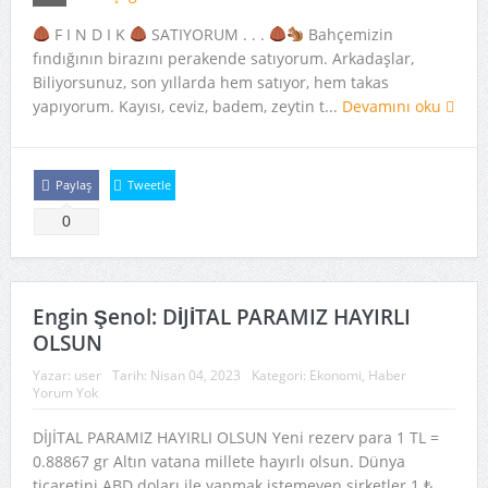
F I N D I K
SATIYORUM . . .
Bahçemizin
fındığının birazını perakende satıyorum. Arkadaşlar,
Biliyorsunuz, son yıllarda hem satıyor, hem takas
yapıyorum. Kayısı, ceviz, badem, zeytin t...
Devamını oku
Paylaş
Tweetle
0
Engin Şenol: DİJİTAL PARAMIZ HAYIRLI
OLSUN
Yazar:
user
Tarih:
Nisan 04, 2023
Kategori:
Ekonomi
,
Haber
Yorum Yok
DİJİTAL PARAMIZ HAYIRLI OLSUN Yeni rezerv para 1 TL =
0.88867 gr Altın vatana millete hayırlı olsun. Dünya
ticaretini ABD doları ile yapmak istemeyen şirketler 1 ₺