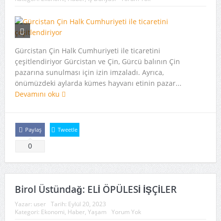
Gürcistan Çin Halk Cumhuriyeti ile ticaretini
çeşitlendiriyor Gürcistan ve Çin, Gürcü balının Çin
pazarına sunulması için izin imzaladı. Ayrıca,
önümüzdeki aylarda kümes hayvanı etinin pazar...
Devamını oku
Paylaş
Tweetle
0
Birol Üstündağ: ELİ ÖPÜLESİ İŞÇİLER
Yazar:
user
Tarih:
Eylül 20, 2023
Kategori:
Ekonomi
,
Haber
,
Yaşam
Yorum Yok