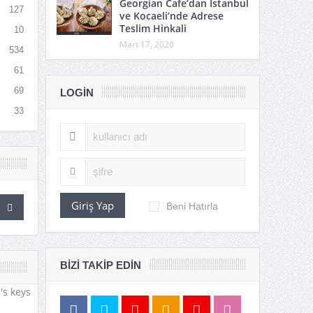
Georgian Cafe’dan İstanbul
127
ve Kocaeli’nde Adrese
Teslim Hinkali
10
Mart 17, 2020
534
61
69
LOGIN
33
Giriş Yap
Beni Hatırla
BIZI TAKIP EDIN
's keys