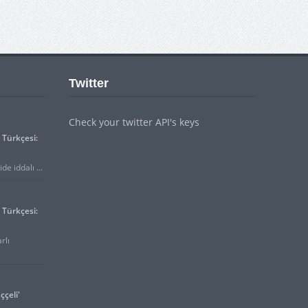
Twitter
Check your twitter API's keys
Türkçesi:
e iddalı ...
Türkçesi:
rlı
ççeli'