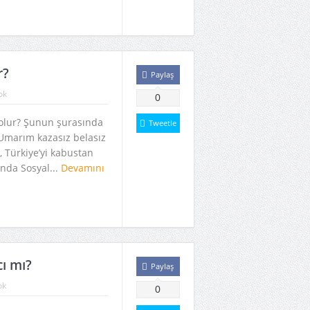
r?
Paylaş
ok
0
olur? Şunun şurasında
Tweetle
 Umarım kazasız belasız
r, Türkiye’yi kabustan
nda Sosyal...
Devamını
ı mı?
Paylaş
ok
0