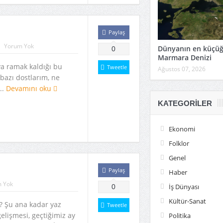
Paylaş
Yorum Yok
Dünyanın en küçü
0
Marmara Denizi
a ramak kaldığı bu
Tweetle
Ağustos 07, 2026
 bazı dostlarım, ne
..
Devamını oku
KATEGORILER
Ekonomi
Folklor
Genel
Paylaş
Haber
 Yok
İş Dünyası
0
Kültür-Sanat
i? Şu ana kadar yaz
Tweetle
elişmesi, geçtiğimiz ay
Politika