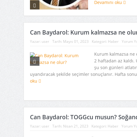
Devamını oku
Can Baydarol: Kurum kalmazsa ne olu
Yazar:
user
Tarih:
Mayıs 01, 2023
Kategori:
Haber
Yorum Y
Kurum kalmazsa ne 
2 haftadan az kaldı.
şu son günleri atlatı
uyandıracak şekilde seçimler sonuçlanır. Hafta sonu
oku
Can Baydarol: TOGGcu musun? Soğanc
Yazar:
user
Tarih:
Nisan 21, 2023
Kategori:
Haber
Yorum Y