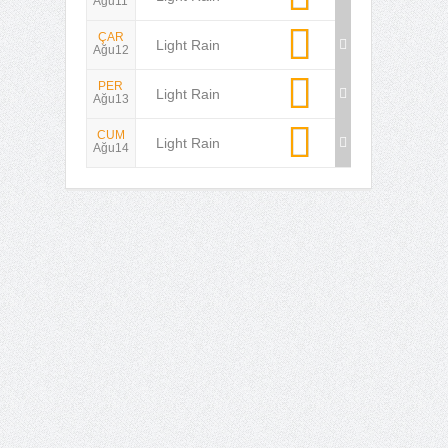
Ağu11
ÇAR
Light Rain
Ağu12
PER
Light Rain
Ağu13
CUM
Light Rain
Ağu14