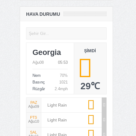
HAVA DURUMU
Georgia
ŞIMDI
Ağu08
05:53
Nem
70%
Basınç
1021
29℃
Rüzgâr
2.4mph
PAZ
Light Rain
Ağu09
PTS
Light Rain
Ağu10
SAL
Light Rain