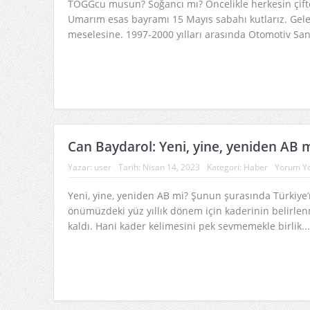
TOGGcu musun? Soğancı mı? Öncelikle herkesin çift
Umarım esas bayramı 15 Mayıs sabahı kutlarız. Gel
meselesine. 1997-2000 yılları arasında Otomotiv San
Can Baydarol: Yeni, yine, yeniden AB 
Yazar:
user
Tarih:
Nisan 14, 2023
Kategori:
Haber
Yorum Y
Yeni, yine, yeniden AB mi? Şunun şurasında Türkiye’
önümüzdeki yüz yıllık dönem için kaderinin belirlen
kaldı. Hani kader kelimesini pek sevmemekle birlik..