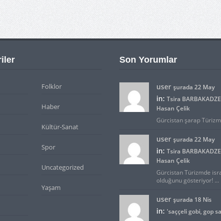
iler
Son Yorumlar
Folklor
user
şurada 22 May
in:
Tsira BARBAKADZE 
Haber
Hasan Çelik
Gürcistan şarap Türizmid
Kültür-Sanat
user
şurada 22 May
Spor
in:
Tsira BARBAKADZE 
Hasan Çelik
Uncategorized
Gürcistan Türizmde isra
olduğunu gösteriyor! ...
Yaşam
user
şurada 18 Nis
in:
'saççeli gobi, gop sa