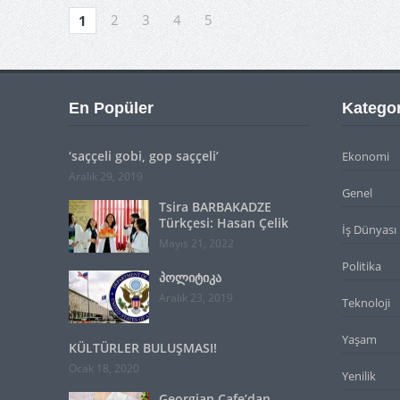
2
3
4
5
1
En Popüler
Kategor
‘saççeli gobi, gop saççeli’
Ekonomi
Aralık 29, 2019
Genel
Tsira BARBAKADZE
Türkçesi: Hasan Çelik
İş Dünyası
Mayıs 21, 2022
Politika
პოლიტიკა
Aralık 23, 2019
Teknoloji
Yaşam
KÜLTÜRLER BULUŞMASI!
Ocak 18, 2020
Yenilik
Georgian Cafe’dan