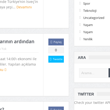
nde Türkiye’nin İsveç’in
Spor
aya yeşi...
Devamını
Teknoloji
Uncategorized
Yaşam
Yaşam
Yenilik
arının ardından
Paylaş
 Yok
0
ARA
aat 14:00’ı ekonomi ile
Tweetle
diler. Yapılan açıklama
oku
TWITTER
Check your twitter API
r?
Paylaş