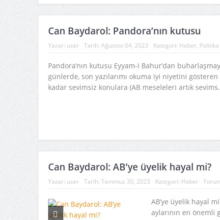
Can Baydarol: Pandora’nın kutusu
Yazar:
user
Tarih:
Ağustos 04, 2023
Kategori:
Haber
,
Politika
Pandora’nın kutusu Eyyam-I Bahur’dan buharlaşmay
günlerde, son yazılarımı okuma iyi niyetini gösteren
kadar sevimsiz konulara (AB meseleleri artık sevims.
Can Baydarol: AB’ye üyelik hayal mi?
Yazar:
user
Tarih:
Temmuz 30, 2023
Kategori:
Haber
Yorum
AB’ye üyelik hayal m
aylarının en önemli g