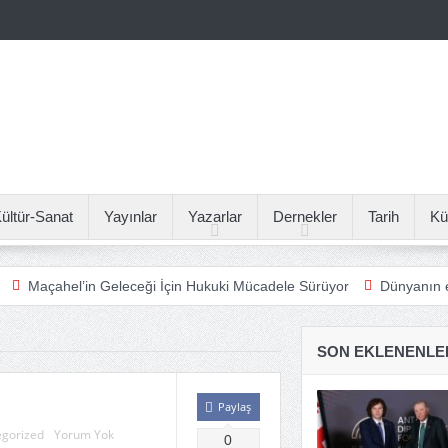
ültür-Sanat
Yayınlar
Yazarlar
Dernekler
Tarih
Kü
l’in Geleceği İçin Hukuki Mücadele Sürüyor
Dünyanın en küçüğü 
SON EKLENENLE
Paylaş
gorized
Yorum Yok
0