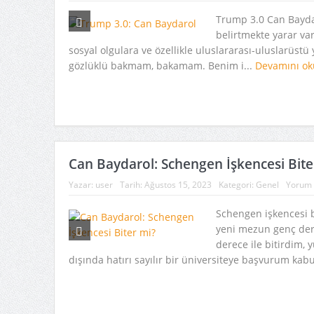
Trump 3.0 Can Bayda
belirtmekte yarar var
sosyal olgulara ve özellikle uluslararası-uluslarüstü 
gözlüklü bakmam, bakamam. Benim i...
Devamını o
Can Baydarol: Schengen İşkencesi Bite
Yazar:
user
Tarih:
Ağustos 15, 2023
Kategori:
Genel
Yorum 
Schengen işkencesi b
yeni mezun genç dert
derece ile bitirdim, y
dışında hatırı sayılır bir üniversiteye başvurum kabu