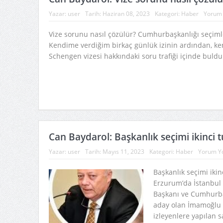
Yazar:
user
Tarih:
Haziran 08, 2023
Kategori:
Haber
Yorum
Vize sorunu nasıl çözülür? Cumhurbaşkanlığı seçimler
Kendime verdiğim birkaç günlük izinin ardından, ke
Schengen vizesi hakkındaki soru trafiği içinde buldu
Can Baydarol: Başkanlık seçimi ikinci 
Yazar:
user
Tarih:
Mayıs 11, 2023
Kategori:
Haber
Yorum Y
Başkanlık seçimi ikin
Erzurum’da İstanbul
Başkanı ve Cumhurba
aday olan İmamoğlu i
izleyenlere yapılan sal