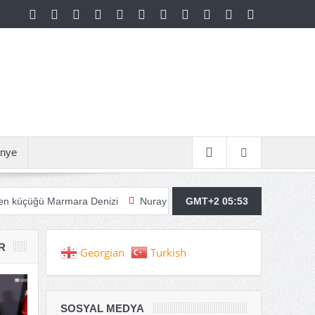
nye
Marmara Denizi
Nuray Kanmazer: İNSANI ATAKTA TUTAN ŞEY S
GMT+2 05:53
R
Georgian
Turkish
SOSYAL MEDYA