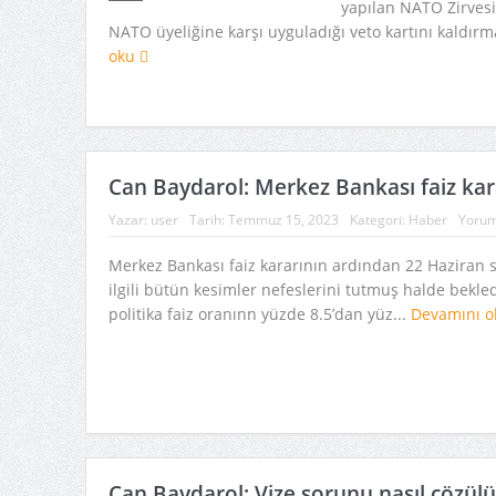
yapılan NATO Zirvesi
NATO üyeliğine karşı uyguladığı veto kartını kaldırm
oku
Can Baydarol: Merkez Bankası faiz kar
Yazar:
user
Tarih:
Temmuz 15, 2023
Kategori:
Haber
Yorum
Merkez Bankası faiz kararının ardından 22 Haziran s
ilgili bütün kesimler nefeslerini tutmuş halde bekle
politika faiz oranınn yüzde 8.5’dan yüz...
Devamını 
Can Baydarol: Vize sorunu nasıl çözülü