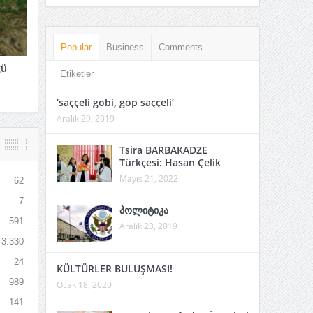
Popular
Business
Comments
ğü
Etiketler
‘saççeli gobi, gop saççeli’
Aralık 29, 2019
Tsira BARBAKADZE
Türkçesi: Hasan Çelik
Mayıs 21, 2022
62
7
პოლიტიკა
591
Aralık 23, 2019
3.330
24
KÜLTÜRLER BULUŞMASI!
989
Ocak 18, 2020
141