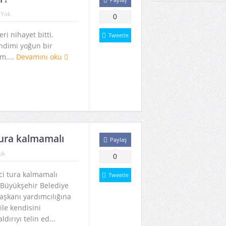
 Yok
0
i nihayet bitti.
Tweetle
ndimi yoğun bir
m....
Devamını oku
tura kalmamalı
Paylaş
ok
0
ci tura kalmamalı
Tweetle
 Büyükşehir Belediye
şkanı yardımcılığına
le kendisini
dırıyı telin ed...