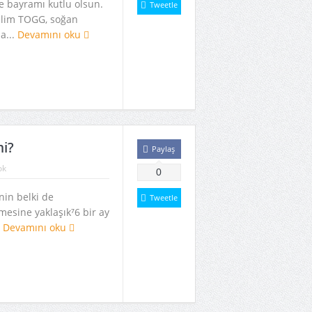
e bayramı kutlu olsun.
Tweetle
elim TOGG, soğan
a...
Devamını oku
mi?
Paylaş
ok
0
nin belki de
Tweetle
mesine yaklaşık⁷6 bir ay
.
Devamını oku