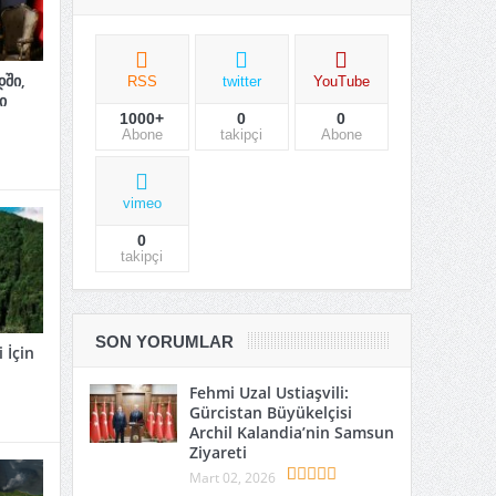
ში,
RSS
twitter
YouTube
ი
1000+
0
0
Abone
takipçi
Abone
vimeo
0
takipçi
SON YORUMLAR
 İçin
Fehmi Uzal Ustiaşvili:
Gürcistan Büyükelçisi
Archil Kalandia’nin Samsun
Ziyareti
Mart 02, 2026