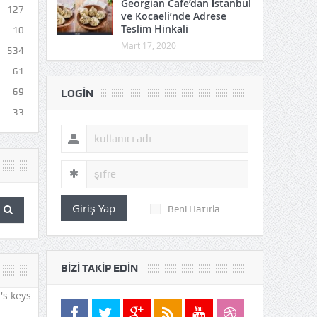
Georgian Cafe’dan İstanbul
127
ve Kocaeli’nde Adrese
Teslim Hinkali
10
Mart 17, 2020
534
61
69
LOGIN
33
Giriş Yap
Beni Hatırla
BIZI TAKIP EDIN
's keys