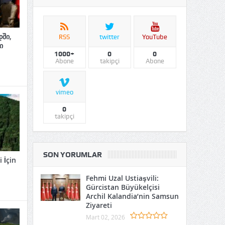
ში,
RSS
twitter
YouTube
ი
1000+
0
0
Abone
takipçi
Abone
vimeo
0
takipçi
SON YORUMLAR
 İçin
Fehmi Uzal Ustiaşvili:
Gürcistan Büyükelçisi
Archil Kalandia’nin Samsun
Ziyareti
Mart 02, 2026