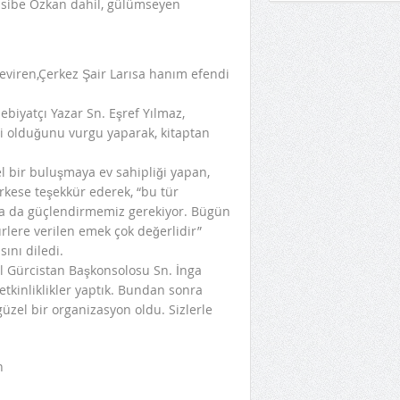
çeviren,Çerkez Şair Larısa hanım efendi
ebiyatçı Yazar Sn. Eşref Yılmaz,
kli olduğunu vurgu yaparak, kitaptan
l bir buluşmaya ev sahipliği yapan,
kese teşekkür ederek, “bu tür
daha da güçlendirmemiz gerekiyor. Bügün
lere verilen emek çok değerlidir”
ını diledi.
l Gürcistan Başkonsolosu Sn. İnga
 etkinliklikler yaptık. Bundan sonra
güzel bir organizasyon oldu. Sizlerle