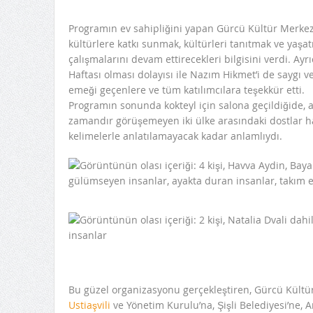
Programın ev sahipliğini yapan Gürcü Kültür Merkez
kültürlere katkı sunmak, kültürleri tanıtmak ve yaş
çalışmalarını devam ettirecekleri bilgisini verdi. A
Haftası olması dolayısı ile Nazım Hikmet’i de saygı 
emeği geçenlere ve tüm katılımcılara teşekkür etti.
Programın sonunda kokteyl için salona geçildiğide, 
zamandır görüşemeyen iki ülke arasındaki dostlar ha
kelimelerle anlatılamayacak kadar anlamlıydı.
Bu güzel organizasyonu gerçekleştiren, Gürcü Kültü
Ustiaşvili
ve Yönetim Kurulu’na, Şişli Belediyesi’ne, A