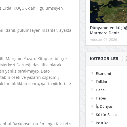
Dünyanın en küçü
Marmara Denizi
Ağustos 07, 2026
 Marşının Yazarı. Kitapları bir çok
KATEGORILER
 Merkezi Derneği davetlisi olarak
dan yanlız bırakmayıp, Dato
Ekonomi
tabın özeti ve yazarın özgeçmişi
Folklor
tanıtıldıktan sonra, şairin şiirleri ile
Genel
Haber
İş Dünyası
Kültür-Sanat
Politika
stanbul Başkonsolosu Sn. İnga Kikvadze,