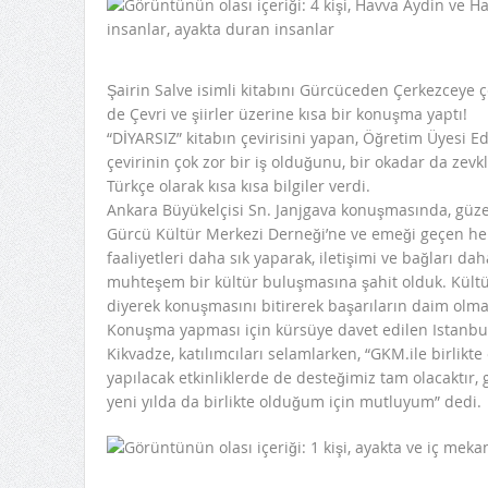
Şairin Salve isimli kitabını Gürcüceden Çerkezceye 
de Çevri ve şiirler üzerine kısa bir konuşma yaptı!
“DİYARSIZ” kitabın çevirisini yapan, Öğretim Üyesi Ed
çevirinin çok zor bir iş olduğunu, bir okadar da zev
Türkçe olarak kısa kısa bilgiler verdi.
Ankara Büyükelçisi Sn. Janjgava konuşmasında, güze
Gürcü Kültür Merkezi Derneği’ne ve emeği geçen her
faaliyetleri daha sık yaparak, iletişimi ve bağları 
muhteşem bir kültür buluşmasına şahit olduk. Kültür
diyerek konuşmasını bitirerek başarıların daim olmas
Konuşma yapması için kürsüye davet edilen Istanbu
Kikvadze, katılımcıları selamlarken, “GKM.ile birlikte
yapılacak etkinliklerde de desteğimiz tam olacaktır, 
yeni yılda da birlikte olduğum için mutluyum” dedi.