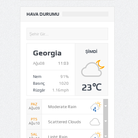
HAVA DURUMU
Georgia
ŞIMDI
Ağu08
11:03
Nem
91%
Basınç
1020
23℃
Rüzgâr
1.16mph
PAZ
Moderate Rain
Ağu09
PTS
Scattered Clouds
Ağu10
SAL
Light Rain