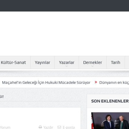
Kültür-Sanat
Yayınlar
Yazarlar
Dernekler
Tarih
eleceği İçin Hukuki Mücadele Sürüyor
Dünyanın en küçüğü Marmara 
I!
SON EKLENENLER
 Yorum
Yazdır
E-posta