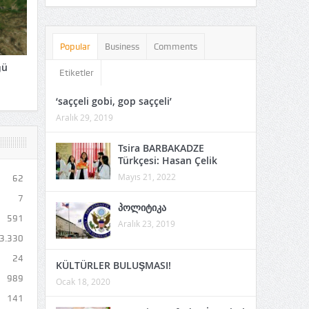
Popular
Business
Comments
ğü
Etiketler
‘saççeli gobi, gop saççeli’
Aralık 29, 2019
Tsira BARBAKADZE
Türkçesi: Hasan Çelik
Mayıs 21, 2022
62
7
პოლიტიკა
591
Aralık 23, 2019
3.330
24
KÜLTÜRLER BULUŞMASI!
989
Ocak 18, 2020
141