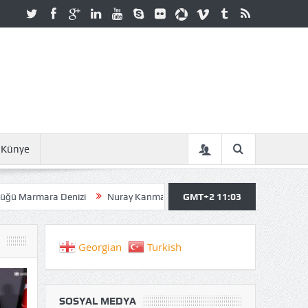
Künye
Denizi
Nuray Kanmazer: İNSANI ATAKTA TUTAN ŞEY SAHİP OLDUK
GMT+2 11:03
Georgian
Turkish
SOSYAL MEDYA