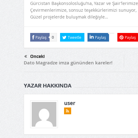
Gürcistan Başkonsolosluğu’na, Yazar ve Şair’lerimiz
Çevirmenlerimize, sonsuz teşekkürlerimizi sunuyor, 
Güzel projelerde buluşmak dileğiyle…
Paylaş
Tweetle
Paylaş
Paylaş
0
Önceki
Dato Magradze imza gününden kareler!
YAZAR HAKKINDA
user