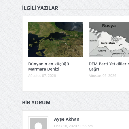
İLGILI YAZILAR
Dünyanın en küçüğü
DEM Parti Yetkilileri
Marmara Denizi
Çağrı
Ağustos 07, 2026
Ağustos 05, 2026
BIR YORUM
Ayşe Akhan
Ocak 18, 2020 / 1:55 pm