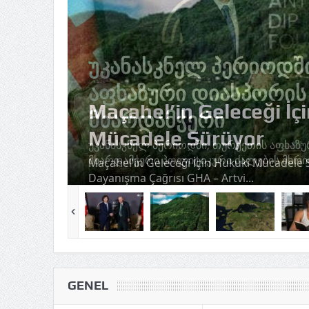
Maçahel’in Geleceği İç
Mücadele Sürüyor
Maçahel’in Geleceği İçin Hukuki Mücadele 
Dayanışma Çağrısı GHA – Artvi...
GENEL