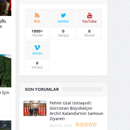
ში,
RSS
twitter
YouTube
ი
1000+
0
0
Abone
takipçi
Abone
n en küçüğü Marmara Denizi
vimeo
 Dünyanın En Küçük Denizlerinden Biri, Ama Stratejik
0
!) İlk bakışta küçük bir...
takipçi
SON YORUMLAR
 İçin
Fehmi Uzal Ustiaşvili:
Gürcistan Büyükelçisi
Archil Kalandia’nin Samsun
Ziyareti
Mart 02, 2026