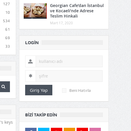
127
Georgian Cafe’dan İstanbul
ve Kocaeli’nde Adrese
10
Teslim Hinkali
534
Mart 17, 2020
61
69
LOGIN
33
Giriş Yap
Beni Hatırla
BIZI TAKIP EDIN
's keys