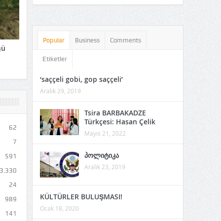
Gürcistan İsminin
Kökeni: “Kurtlar Vadisi
İddiası Ne Kadar Doğr
Popular
Business
Comments
ğü
Temmuz 19, 2026
Etiketler
2026 :İSPANYA’NIN
‘saççeli gobi, gop saççeli’
ZAFERİ
Aralık 29, 2019
Temmuz 19, 2026
Tsira BARBAKADZE
Türkçesi: Hasan Çelik
62
Mayıs 21, 2022
7
პოლიტიკა
591
Aralık 23, 2019
3.330
24
KÜLTÜRLER BULUŞMASI!
989
Ocak 18, 2020
141