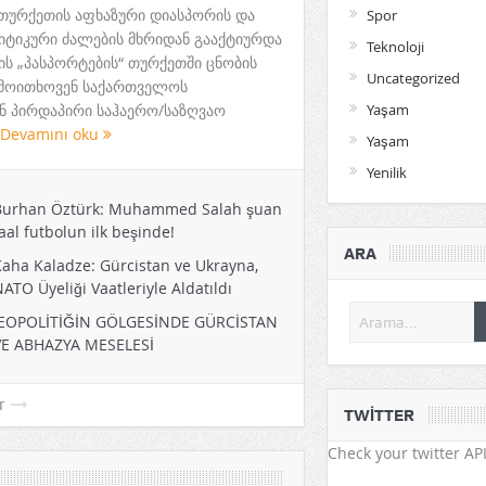
Spor
 თურქეთის აფხაზური დიასპორის და
Teknoloji
იტიკური ძალების მხრიდან გააქტიურდა
Uncategorized
ს „პასპორტების“ თურქეთში ცნობის
ე მოითხოვენ საქართველოს
Yaşam
 პირდაპირი საჰაერო/საზღვაო
Yaşam
Devamını oku
Yenilik
rhan Öztürk: Muhammed Salah şuan
aal futbolun ilk beşinde!
ARA
aha Kaladze: Gürcistan ve Ukrayna,
ATO Üyeliği Vaatleriyle Aldatıldı
JEOPOLİTİĞİN GÖLGESİNDE GÜRCİSTAN
VE ABHAZYA MESELESİ
TWITTER
r
Check your twitter API