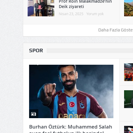
Prof Roin Malakmadze’nin
Deik ziyareti
Nisan 23, 2025
Yorum yok
Daha Fazla Göste
SPOR
Burhan Öztürk: Muhammed Salah