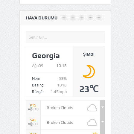
HAVA DURUMU
Georgia
ŞIMDI
Ağu09
10:18
Nem
93%
Basınç
1018
23℃
Rüzgâr
1.45mph
PTS
Broken Clouds
Ağu10
SAL
Broken Clouds
Ağu11