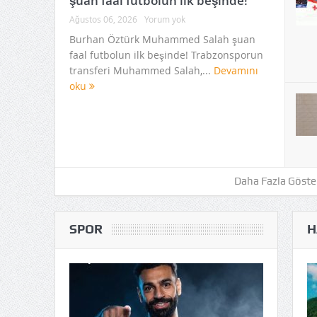
şuan faal futbolun ilk beşinde!
Ağustos 06, 2026
Yorum yok
Burhan Öztürk Muhammed Salah şuan
faal futbolun ilk beşinde! Trabzonsporun
transferi Muhammed Salah,...
Devamını
oku
Daha Fazla Göste
SPOR
H