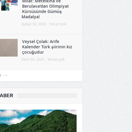
Gürcistan Spor Tarihinde
Milat: Metelkina ve
Berulava’dan Olimpiyat
Kürsüsünde Gümüş
Madalya!
Şubat 18, 2026
Yorum yok
Veysel Çolak: Arife
Kalender Türk şiirinin kız
çocuğudur
Ekim 04, 2025
Yorum yok
r
ABER