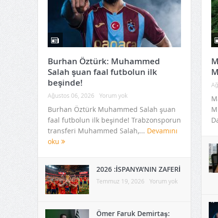
Burhan Öztürk: Muhammed
M
Salah şuan faal futbolun ilk
M
beşinde!
Ağ
Ağustos 06, 2026
Yorum yok
Ma
Burhan Öztürk Muhammed Salah şuan
Mü
faal futbolun ilk beşinde! Trabzonsporun
Da
transferi Muhammed Salah,...
Devamını
oku
2026 :İSPANYA’NIN ZAFERİ
Temmuz 19, 2026
Yorum yok