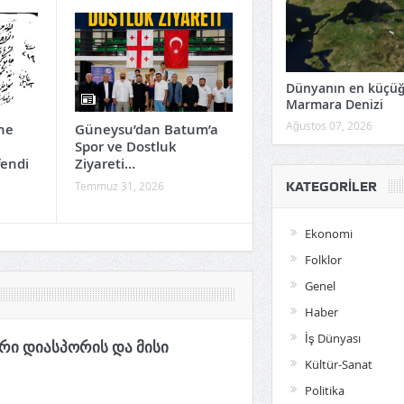
Dünyanın en küçü
Marmara Denizi
Ağustos 07, 2026
ne
Güneysu’dan Batum’a
AB ve İngiltere’den
Spor ve Dostluk
Gürcistan’a Gelen
fendi
Ziyareti…
Ziyaretçi Sayısında
KATEGORILER
Rekor
Temmuz 31, 2026
Temmuz 29, 2026
Ekonomi
Folklor
Genel
Haber
İş Dünyası
რი დიასპორის და მისი
Kültür-Sanat
Politika