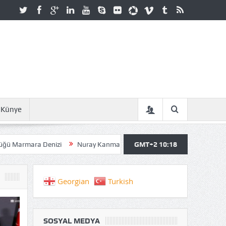
Künye
zi
Nuray Kanmazer: İNSANI ATAKTA TUTAN ŞEY SAHİP OLDUKLARI
GMT+2 10:18
Georgian
Turkish
SOSYAL MEDYA