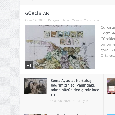
YAŞAM
GÜRCİSTAN
Ocak 19, 2026
Kategori:
Haber
,
Yaşam
Yorum yok
Gürcista
Geçmişl
Gürcüler
bir biri
göre ilk
Orta ve.
Sema Aypolat Kurtuluş:
bağrımızın sol yanındaki,
adına hüzün dediğimiz ince
sızı.
Ocak 06, 2026
Yorum yok