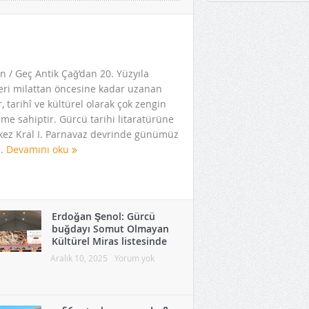
n / Geç Antik Çağ’dan 20. Yüzyıla
eri milattan öncesine kadar uzanan
, tarihî ve kültürel olarak çok zengin
kime sahiptir. Gürcü tarihi litaratürüne
 kez Kral I. Parnavaz devrinde günümüz
..
Devamını oku
Erdoğan Şenol: Gürcü
buğdayı Somut Olmayan
Kültürel Miras listesinde
Aralık 10, 2025
Yorum yok