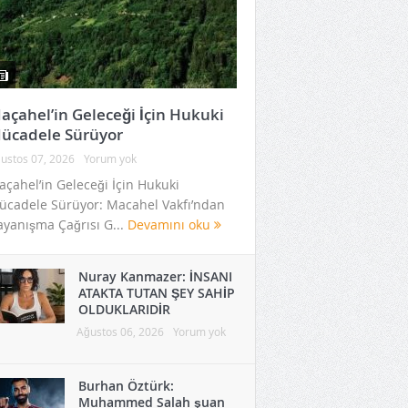
açahel’in Geleceği İçin Hukuki
ücadele Sürüyor
ustos 07, 2026
Yorum yok
çahel’in Geleceği İçin Hukuki
cadele Sürüyor: Macahel Vakfı’ndan
yanışma Çağrısı G...
Devamını oku
Nuray Kanmazer: İNSANI
ATAKTA TUTAN ŞEY SAHİP
OLDUKLARIDİR
Ağustos 06, 2026
Yorum yok
Burhan Öztürk: