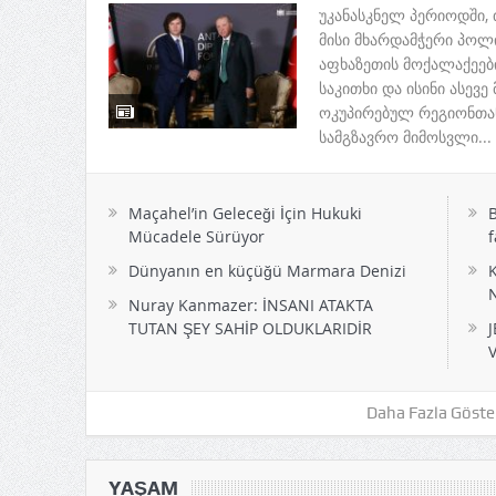
Ağustos 07, 2026
Kategori:
Genel
Yorum yok
უკანასკნელ პერიოდში,
მისი მხარდამჭერი პოლ
აფხაზეთის მოქალაქეები
საკითხი და ისინი ასევ
ოკუპირებულ რეგიონთან
სამგზავრო მიმოსვლი...
Maçahel’in Geleceği İçin Hukuki
Bu
Mücadele Sürüyor
f
Dünyanın en küçüğü Marmara Denizi
K
N
Nuray Kanmazer: İNSANI ATAKTA
TUTAN ŞEY SAHİP OLDUKLARIDİR
Daha Fazla Göste