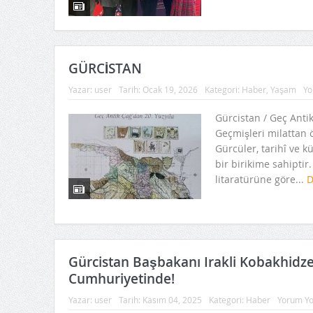
GÜRCİSTAN
Yazar:
user
Tarih:
Ocak 19, 2026
Kategori:
Haber
,
Yaşam
Yo
Gürcistan / Geç Antik
Geçmişleri milattan
Gürcüler, tarihî ve k
bir birikime sahiptir.
litaratürüne göre...
D
Gürcistan Başbakanı Irakli Kobakhidze
Cumhuriyetinde!
Yazar:
user
Tarih:
Kasım 04, 2025
Kategori:
Haber
Yorum Y