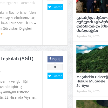
ncategorized
Yorum Yok
Tweetle
akanı Bochorishvili’den
უკანასკნელ პერიოდ
Mesaj: “Politikamız Üç
თურქეთის აფხაზურ
nşa Edilecek” ​TİFLİS –
დიასპორის და მისი
​Gürcistan Dışişleri
მხარდამჭერი
u
Ağustos 07, 2026
Teşkilatı (AGİT)
Paylaş
0
k
Tweetle
Maçahel’in Geleceği
Hukuki Mücadele
enlik ve İşbirliği
Sürüyor
venlik İşbirliği
Ağustos 07, 2026
kanlığını üstlendi.
ğı, 22 Nisan’da Viyana...