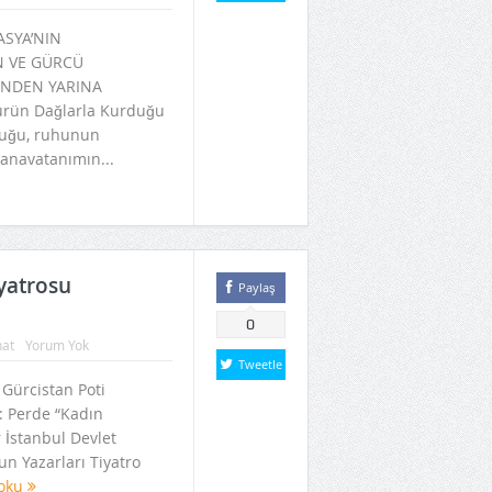
ASYA’NIN
N VE GÜRCÜ
NDEN YARINA
ürün Dağlarla Kurduğu
kluğu, ruhunun
anavatanımın...
iyatrosu
Paylaş
0
nat
Yorum Yok
Tweetle
 Gürcistan Poti
: Perde “Kadın
r İstanbul Devlet
un Yazarları Tiyatro
 oku