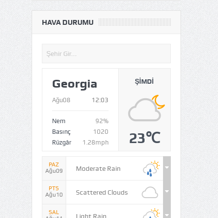
HAVA DURUMU
Georgia
ŞIMDI
Ağu08
12:03
Nem
92%
Basınç
1020
23℃
Rüzgâr
1.28mph
PAZ
Moderate Rain
Ağu09
PTS
Scattered Clouds
Ağu10
SAL
Light Rain