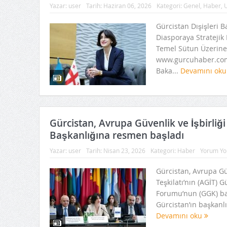
Yazar:
user
Tarih:
Haziran 06, 2026
Kategori:
Genel
,
Haber
,
U
Gürcistan Dışişleri B
Diasporaya Stratejik 
Temel Sütun Üzerine İ
www.gurcuhaber.com 
Baka...
Devamını ok
Gürcistan, Avrupa Güvenlik ve İşbirliği 
Başkanlığına resmen başladı
Yazar:
user
Tarih:
Nisan 23, 2026
Kategori:
Haber
Yorum Yo
Gürcistan, Avrupa Güv
Teşkilatı’nın (AGİT) Gü
Forumu’nun (GGK) baş
Gürcistan’ın başkanlı
Devamını oku