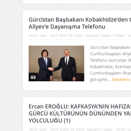
Gürcistan Başbakanı Kobakhidze’den
Aliyev’e Dayanışma Telefonu
Yazar:
user
Tarih:
Mart 06, 2026
Kategori:
Haber
,
Politika
Y
Gürcistan Başbakanı
Cumhurbaşkanı Aliy
Telefonu ​Gürcistan B
Kobakhidze, Azerbay
Cumhurbaşkanı İlham 
görüşme...
Devamını
Ercan EROĞLU: KAFKASYA’NIN HAFIZA
GÜRCÜ KÜLTÜRÜNÜN DÜNÜNDEN YA
YOLCULUĞU (1)
Yazar:
user
Tarih:
Şubat 20, 2026
Kategori:
Haber
Yorum Yo