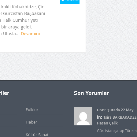
Irakli Kobakhidze, Çin
! Gürcistan Başbakanı
in Halk Cumhuriyeti
 bir araya geldi.
 Ulusla...
Devamını
iler
Son Yorumlar
Folklor
user
şurada 22 May
in:
Tsira BARBAKADZE 
Haber
Hasan Çelik
Gürcistan şarap Türizmid
Kültür-Sanat