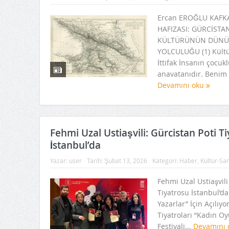
Ercan EROĞLU KAFK
HAFIZASI: GÜRCİSTA
KÜLTÜRÜNÜN DÜNÜ
YOLCULUĞU (1) Kült
İttifak İnsanın çocu
anavatanıdır. Benim 
Devamını oku
Fehmi Uzal Ustiaşvili: Gürcistan Poti T
İstanbul’da
Yazar:
user
Tarih:
Şubat 13, 2026
Kategori:
Haber
,
Kültür-Sa
Fehmi Uzal Ustiaşvili
Tiyatrosu İstanbul’da
Yazarlar” İçin Açılıyo
Tiyatroları “Kadın Oy
Festivali...
Devamını