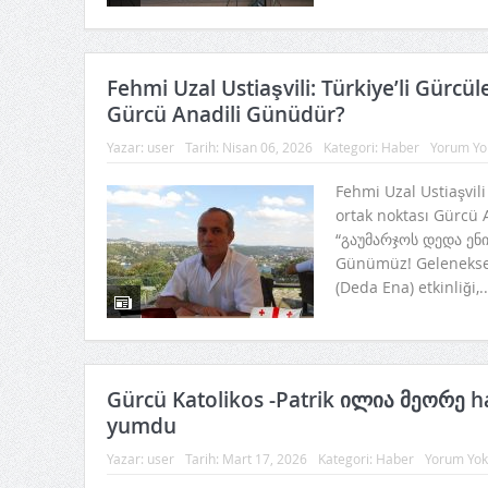
Fehmi Uzal Ustiaşvili: Türkiye’li Gürcül
Gürcü Anadili Günüdür?
Yazar:
user
Tarih:
Nisan 06, 2026
Kategori:
Haber
Yorum Yo
Fehmi Uzal Ustiaşvili
ortak noktası Gürcü 
“გაუმარჯოს დედა ენი
Günümüz! Gelenekse
(Deda Ena) etkinliği,.
Gürcü Katolikos -Patrik ილია მეორე ha
yumdu
Yazar:
user
Tarih:
Mart 17, 2026
Kategori:
Haber
Yorum Yok