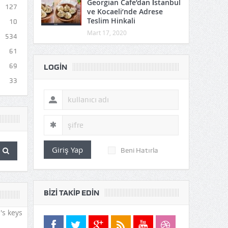
Georgian Cafe’dan İstanbul
127
ve Kocaeli’nde Adrese
Teslim Hinkali
10
Mart 17, 2020
534
61
69
LOGIN
33
Giriş Yap
Beni Hatırla
BIZI TAKIP EDIN
's keys