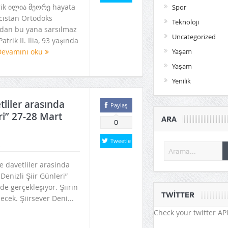
rik ილია მეორე hayata
Spor
cistan Ortodoks
Teknoloji
ından bu yana sarsılmaz
Uncategorized
atrik II. Ilia, 93 yaşında
Yaşam
Devamını oku
Yaşam
Yenilik
liler arasında
Paylaş
ri” 27-28 Mart
ARA
0
Tweetle
 davetliler arasinda
Denizli Şiir Günleri”
de gerçekleşiyor. Şiirin
TWITTER
ecek. Şiirsever Deni...
Check your twitter API