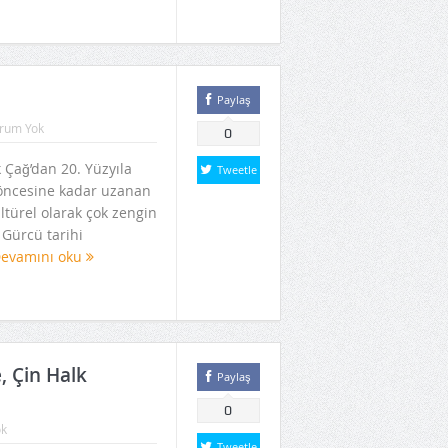
Paylaş
rum Yok
0
 Çağ’dan 20. Yüzyıla
Tweetle
 öncesine kadar uzanan
ültürel olarak çok zengin
 Gürcü tarihi
evamını oku
, Çin Halk
Paylaş
0
ok
Tweetle