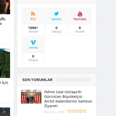
ში,
RSS
twitter
YouTube
ი
1000+
0
0
Abone
takipçi
Abone
vimeo
0
takipçi
SON YORUMLAR
 İçin
Fehmi Uzal Ustiaşvili:
Gürcistan Büyükelçisi
Archil Kalandia’nin Samsun
Ziyareti
Mart 02, 2026