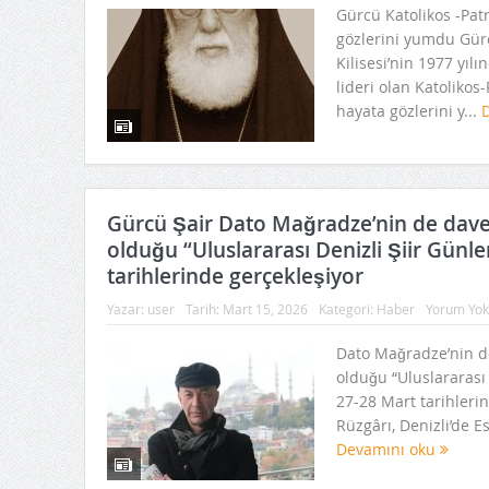
Gürcü Katolikos -Pat
gözlerini yumdu Gür
Kilisesi’nin 1977 yıl
lideri olan Katolikos-P
hayata gözlerini y...
Gürcü Şair Dato Mağradze’nin de davet
olduğu “Uluslararası Denizli Şiir Günle
tarihlerinde gerçekleşiyor
Yazar:
user
Tarih:
Mart 15, 2026
Kategori:
Haber
Yorum Yok
Dato Mağradze’nin de
olduğu “Uluslararası 
27-28 Mart tarihlerin
Rüzgârı, Denizli’de Es
Devamını oku