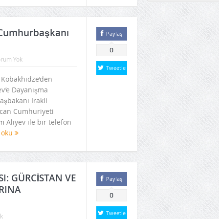
 Cumhurbaşkanı
Paylaş
0
orum Yok
Tweetle
 Kobakhidze’den
ev’e Dayanışma
aşbakanı Irakli
can Cumhuriyeti
Aliyev ile bir telefon
 oku
SI: GÜRCİSTAN VE
Paylaş
RINA
0
Tweetle
k