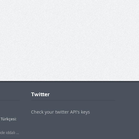
Twitter
Check your twitter API's keys
Türkçesi:
e iddalı ...