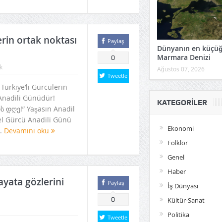
erin ortak noktası
Paylaş
Dünyanın en küçü
Marmara Denizi
0
k
Ağustos 07, 2026
Tweetle
 Türkiye’li Gürcülerin
Anadili Günüdür!
KATEGORILER
ს დღე!” Yaşasın Anadil
l Gürcü Anadili Günü
Ekonomi
..
Devamını oku
Folklor
Genel
Haber
yata gözlerini
Paylaş
İş Dünyası
0
Kültür-Sanat
Politika
Tweetle