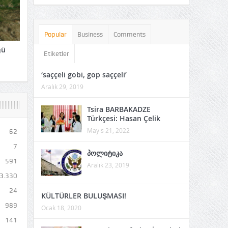
Popular
Business
Comments
ğü
Etiketler
‘saççeli gobi, gop saççeli’
Aralık 29, 2019
Tsira BARBAKADZE
Türkçesi: Hasan Çelik
Mayıs 21, 2022
62
7
პოლიტიკა
591
Aralık 23, 2019
3.330
24
KÜLTÜRLER BULUŞMASI!
989
Ocak 18, 2020
141