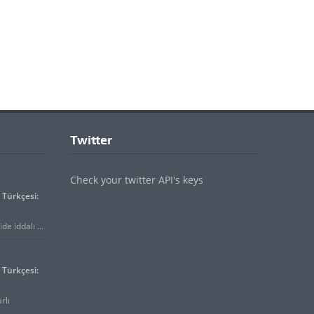
Twitter
Check your twitter API's keys
Türkçesi:
e iddalı ...
Türkçesi:
rlı