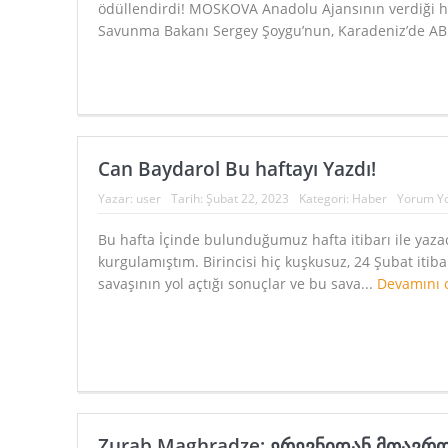
ödüllendirdi! MOSKOVA Anadolu Ajansının verdiği h
Savunma Bakanı Sergey Şoygu’nun, Karadeniz’de AB
Can Baydarol Bu haftayı Yazdı!
Yazar:
user
Tarih:
Şubat 22, 2023
Kategori:
Haber
Yorum Y
Bu hafta İçinde bulunduğumuz hafta itibarı ile yazac
kurgulamıştım. Birincisi hiç kuşkusuz, 24 Şubat itib
savaşının yol açtığı sonuçlar ve bu sava...
Devamını 
Zurab Maghradze: ერევნიდან მთავრ