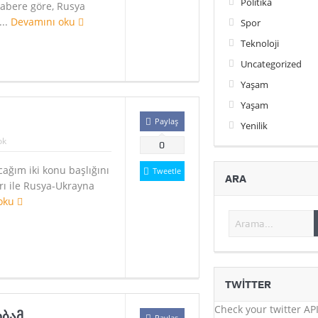
Politika
abere göre, Rusya
...
Devamını oku
Spor
Teknoloji
Uncategorized
Yaşam
Yaşam
Paylaş
Yenilik
ok
0
ağım iki konu başlığını
Tweetle
ARA
arı ile Rusya-Ukrayna
oku
TWITTER
Check your twitter API
ობამ
Paylaş