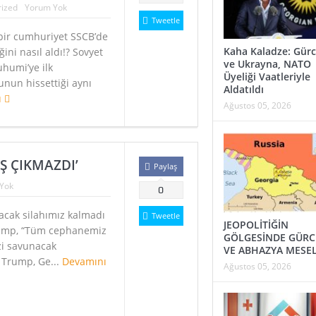
ized
Yorum Yok
Tweetle
bir cumhuriyet SSCB’de
Kaha Kaladze: Gürc
ini nasıl aldı!? Sovyet
ve Ukrayna, NATO
Suhumi’ye ilk
Üyeliği Vaatleriyle
unun hissettiği aynı
Aldatıldı
u
Ağustos 05, 2026
Ş ÇIKMAZDI’
Paylaş
Yok
0
acak silahımız kalmadı
Tweetle
JEOPOLİTİĞİN
rump, “Tüm cephanemiz
GÖLGESİNDE GÜRC
zi savunacak
VE ABHAZYA MESEL
 Trump, Ge...
Devamını
Ağustos 05, 2026