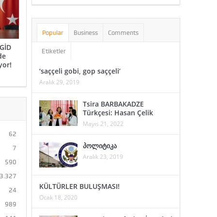
Popular
Business
Comments
GİD
Etiketler
de
yor!
‘saççeli gobi, gop saççeli’
Aralık 29, 2019
Tsira BARBAKADZE
Türkçesi: Hasan Çelik
Mayıs 21, 2022
62
პოლიტიკა
7
Aralık 23, 2019
590
3.327
KÜLTÜRLER BULUŞMASI!
24
Ocak 18, 2020
989