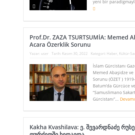
yeni bir paradigmayl
Prof.Dr. ZAZA TSURTSUMİA: Memed A
Acara Özerklik Sorunu
Yazar:
user
Tarih:
Kasım 30, 2022
Kategori:
Haber
,
Kültür-Sa
İslam Gürcistanı Gaz
Memed Abaşidze ve 
Sorunu (ÖZET ) 1919-
Batum’da Gürcüce ve
“Samuslimano Sakart
Gürcistanı”...
Devamı
Kakha Kvashilava: ე. შევარდნაძე რუს
თურქეთში ხედავდა