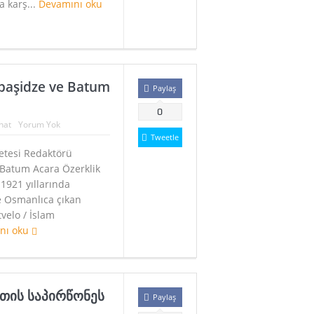
a karş...
Devamını oku
başidze ve Batum
Paylaş
0
nat
Yorum Yok
Tweetle
etesi Redaktörü
Batum Acara Özerklik
1921 yıllarında
 Osmanlıca çıkan
velo / İslam
nı oku
ეთის საპირწონეს
Paylaş