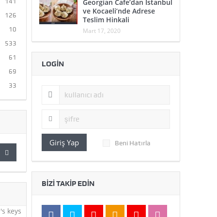
Georgian Cafe’dan İstanbul
141
ve Kocaeli’nde Adrese
126
Teslim Hinkali
10
Mart 17, 2020
533
61
LOGIN
69
33
Giriş Yap
Beni Hatırla
BIZI TAKIP EDIN
's keys