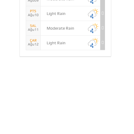
Ağu09
PTS
Light Rain
Ağu10
SAL
Moderate Rain
Ağu11
ÇAR
Light Rain
Ağu12