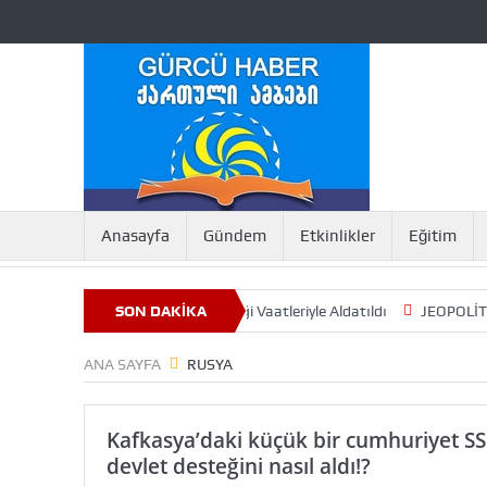
Anasayfa
Gündem
Etkinlikler
Eğitim
an ve Ukrayna, NATO Üyeliği Vaatleriyle Aldatıldı
SON DAKİKA
JEOPOLİTİĞİN GÖL
ANA SAYFA
RUSYA
Kafkasya’daki küçük bir cumhuriyet SS
devlet desteğini nasıl aldı!?