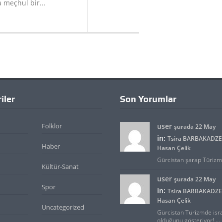
a meçhul bir...
iler
Son Yorumlar
Folklor
user
şurada 22 May
in:
Tsira BARBAKADZE 
Haber
Hasan Çelik
Gürcistan şarap Türizmid
Kültür-Sanat
user
şurada 22 May
Spor
in:
Tsira BARBAKADZE 
Hasan Çelik
Uncategorized
Gürcistan Türizmde isra
olduğunu gösteriyor! ...