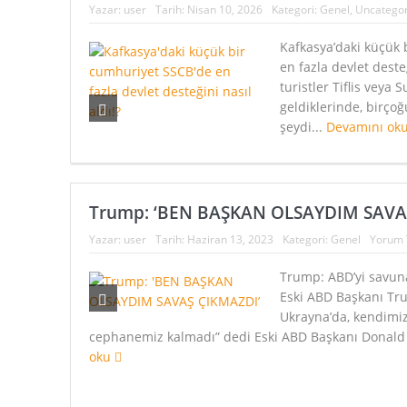
Yazar:
user
Tarih:
Nisan 10, 2026
Kategori:
Genel
,
Uncategor
Kafkasya’daki küçük 
en fazla devlet desteğ
turistler Tiflis veya 
geldiklerinde, birçoğ
şeydi...
Devamını ok
Trump: ‘BEN BAŞKAN OLSAYDIM SAVA
Yazar:
user
Tarih:
Haziran 13, 2023
Kategori:
Genel
Yorum 
Trump: ABD’yi savun
Eski ABD Başkanı T
Ukrayna’da, kendimi
cephanemiz kalmadı” dedi Eski ABD Başkanı Donald
oku