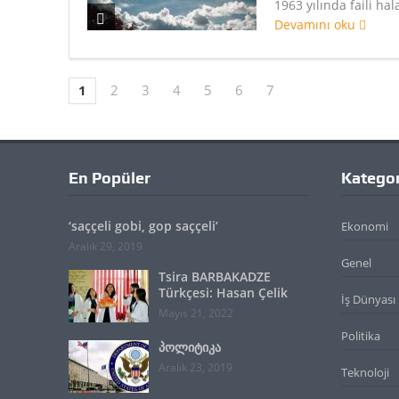
1963 yılında faili hal
Devamını oku
1
2
3
4
5
6
7
En Popüler
Kategor
‘saççeli gobi, gop saççeli’
Ekonomi
Aralık 29, 2019
Genel
Tsira BARBAKADZE
Türkçesi: Hasan Çelik
İş Dünyası
Mayıs 21, 2022
Politika
პოლიტიკა
Aralık 23, 2019
Teknoloji