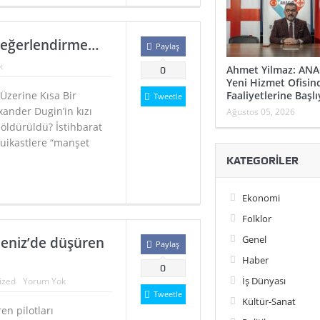
 Değerlendirme…
Paylaş
k
Ahmet Yilmaz: ANA
0
Yeni Hizmet Ofisin
Faaliyetlerine Başlı
Üzerine Kısa Bir
Tweetle
ander Dugin’in kızı
Ağustos 05, 2026
 öldürüldü? İstihbarat
suikastlere “manşet
KATEGORILER
Ekonomi
Folklor
Genel
deniz’de düşüren
Paylaş
Haber
0
İş Dünyası
ized
Yorum Yok
Tweetle
Kültür-Sanat
n pilotları