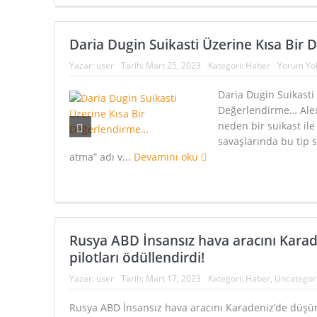
Daria Dugin Suikasti Üzerine Kısa Bir
Yazar:
user
Tarih:
Mart 25, 2023
Kategori:
Haber
Yorum Yo
Daria Dugin Suikasti 
Değerlendirme… Alex
neden bir suikast ile
savaşlarında bu tip 
atma” adı v...
Devamını oku
Rusya ABD İnsansız hava aracını Kara
pilotları ödüllendirdi!
Yazar:
user
Tarih:
Mart 17, 2023
Kategori:
Haber
,
Uncategor
Rusya ABD İnsansız hava aracını Karadeniz’de düşüre