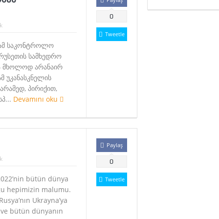
0
k
Tweetle
ბამ საკონტროლო
“რუსეთის სამხედრო
ა მხოლოდ არანაირ
ამ უკანასკნელის
არამედ, პირიქით,
პ...
Devamını oku
Paylaş
k
0
2022’nin bütün dünya
Tweetle
duğu hepimizin malumu.
Rusya’nın Ukrayna’ya
an ve bütün dünyanın