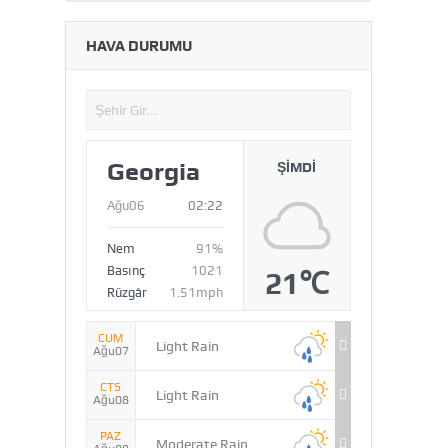
HAVA DURUMU
Georgia
ŞIMDI
Ağu06
02:22
Nem
91%
Basınç
1021
21℃
Rüzgâr
1.51mph
CUM
Light Rain
Ağu07
CTS
Light Rain
Ağu08
PAZ
Moderate Rain