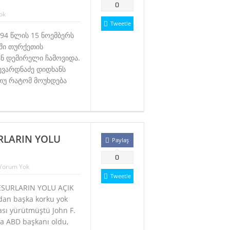
0
ok
Tweetle
994 წლის 15 ნოემბერს
ში თურქეთის
ნ დემირელი ჩამოვიდა.
ევარდნაძე დიდხანს
 თუ რატომ მოუხდება
URLARIN YOLU
Paylaş
0
Yorum Yok
Tweetle
SURLARIN YOLU AÇIK
an başka korku yok
sı yürütmüştü John F.
a ABD başkanı oldu,