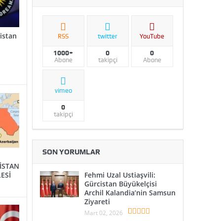
istan
RSS
twitter
YouTube
1000+
0
0
Abone
takipçi
Abone
vimeo
0
takipçi
SON YORUMLAR
İSTAN
ESİ
Fehmi Uzal Ustiaşvili:
Gürcistan Büyükelçisi
Archil Kalandia’nin Samsun
Ziyareti
Mart 02, 2026