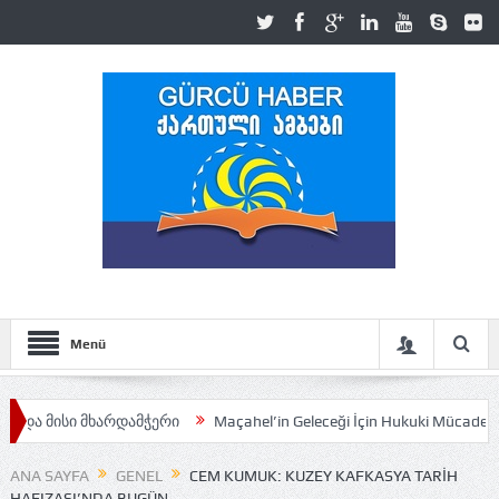
Menü
 მხარდამჭერი
Maçahel’in Geleceği İçin Hukuki Mücadele Sürüyor
ANA SAYFA
GENEL
CEM KUMUK: KUZEY KAFKASYA TARIH
HAFIZASI’NDA BUGÜN