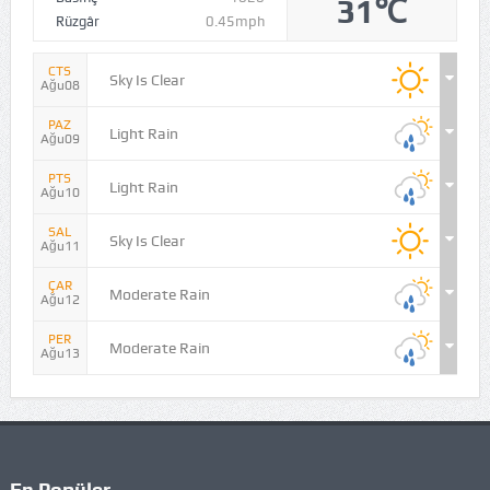
31℃
Rüzgâr
0.45mph
CTS
Sky Is Clear
Ağu08
PAZ
Light Rain
Ağu09
PTS
Light Rain
Ağu10
SAL
Sky Is Clear
Ağu11
ÇAR
Moderate Rain
Ağu12
PER
Moderate Rain
Ağu13
En Popüler