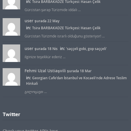
in:
Tsira BARBAKADZE Türkçesi: Hasan Çelik
Gürcistan şarap Türizmide iddalı ...
user
şurada 22 May
in:
Tsira BARBAKADZE Türkçesi: Hasan Çelik
Gürcistan Türizmde israrlı olduğunu gösteriyor! ...
user
in:
şurada 18 Nis
'saççeli gobi, gop saççeli'
ilginize teşekkür ederiz ...
Fehmi Uzal Ustiaşvili
şurada 18 Mar
in:
Georgian Cafe'dan İstanbul ve Kocaeli'nde Adrese Teslim
Hinkali
გილოცავთ ...
Twitter
Check your twitter API's keys