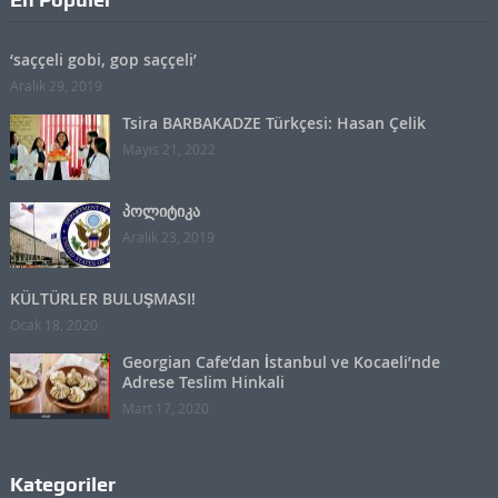
‘saççeli gobi, gop saççeli’
Aralık 29, 2019
Tsira BARBAKADZE Türkçesi: Hasan Çelik
Mayıs 21, 2022
პოლიტიკა
Aralık 23, 2019
KÜLTÜRLER BULUŞMASI!
Ocak 18, 2020
Georgian Cafe’dan İstanbul ve Kocaeli’nde
Adrese Teslim Hinkali
Mart 17, 2020
Kategoriler