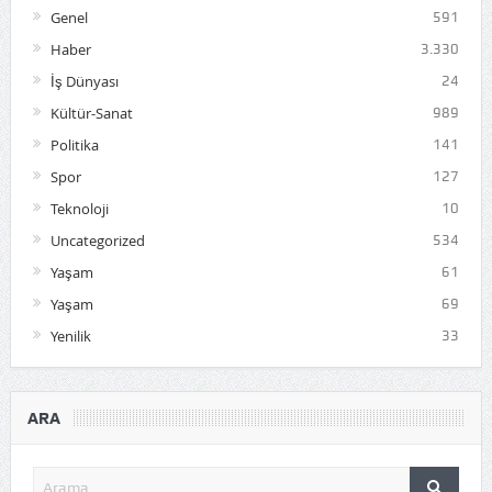
Genel
591
Haber
3.330
İş Dünyası
24
Kültür-Sanat
989
Politika
141
Spor
127
Teknoloji
10
Uncategorized
534
Yaşam
61
Yaşam
69
Yenilik
33
ARA