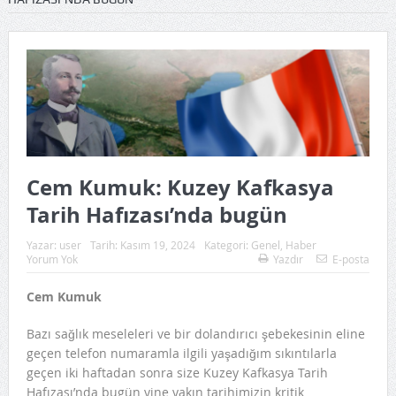
Cem Kumuk: Kuzey Kafkasya
Tarih Hafızası’nda bugün
Yazar:
user
Tarih:
Kasım 19, 2024
Kategori:
Genel
,
Haber
Yorum Yok
Yazdır
E-posta
Cem Kumuk
Bazı sağlık meseleleri ve bir dolandırıcı şebekesinin eline
geçen telefon numaramla ilgili yaşadığım sıkıntılarla
geçen iki haftadan sonra size Kuzey Kafkasya Tarih
Hafızası’nda bugün yine yakın tarihimizin kritik