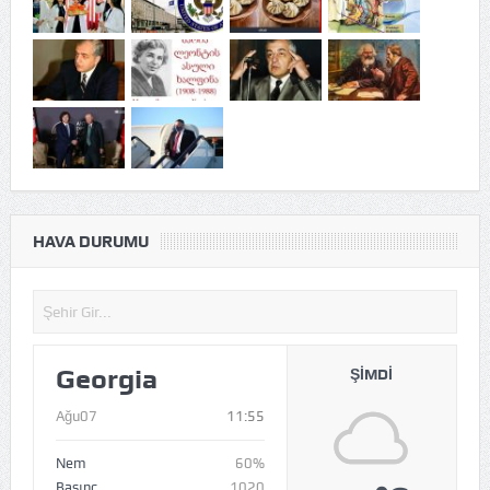
HAVA DURUMU
Georgia
ŞIMDI
Ağu07
11:55
Nem
60%
Basınç
1020