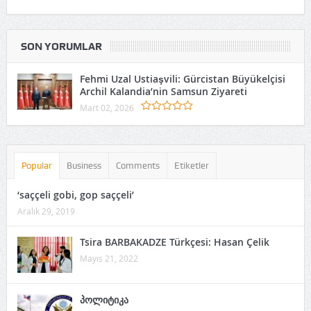
SON YORUMLAR
Fehmi Uzal Ustiaşvili: Gürcistan Büyükelçisi
Archil Kalandia’nin Samsun Ziyareti
Mart 02, 2026
Popular
Business
Comments
Etiketler
‘saççeli gobi, gop saççeli’
Aralık 29, 2019
Tsira BARBAKADZE Türkçesi: Hasan Çelik
Mayıs 21, 2022
პოლიტიკა