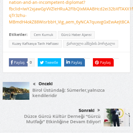
nation-and-an-incompetent-diplomat?
fbclid=IwY2xjawGpVVZleHRuA2FlbQIxMAABHcd2ei32bXfTAXX1
qTr3zhu-
MBmdH4okZ88WisrbbH_Vig_aem_6yNCA7quxvgGxEwAeJt8CA
Etiketler:
Cem Kumuk
Gürcü Haber Ajansı
Kuzey Kafkasya Tarih Hafızası
ქართული ამბების პორტალი
Paylaş
Tweetle
Paylaş
Paylaş
0
Önceki
Birol Üstündağ: Sümerler,yalnızca
kendileridir
Sonraki
Düzce Gürcü Kültür Derneği “Gürcü
Mutfağı” Etkinliğine Devam Ediyor!