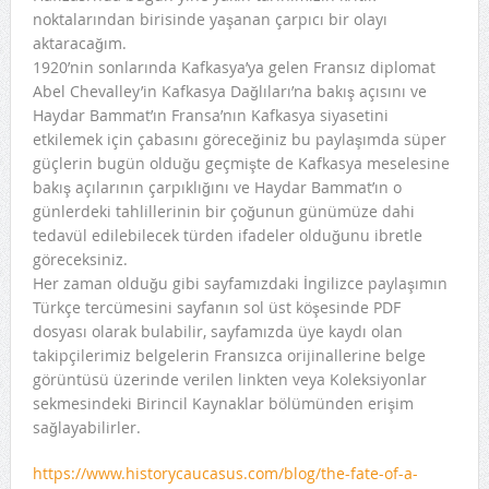
noktalarından birisinde yaşanan çarpıcı bir olayı
aktaracağım.
1920’nin sonlarında Kafkasya’ya gelen Fransız diplomat
Abel Chevalley’in Kafkasya Dağlıları’na bakış açısını ve
Haydar Bammat’ın Fransa’nın Kafkasya siyasetini
etkilemek için çabasını göreceğiniz bu paylaşımda süper
güçlerin bugün olduğu geçmişte de Kafkasya meselesine
bakış açılarının çarpıklığını ve Haydar Bammat’ın o
günlerdeki tahlillerinin bir çoğunun günümüze dahi
tedavül edilebilecek türden ifadeler olduğunu ibretle
göreceksiniz.
Her zaman olduğu gibi sayfamızdaki İngilizce paylaşımın
Türkçe tercümesini sayfanın sol üst köşesinde PDF
dosyası olarak bulabilir, sayfamızda üye kaydı olan
takipçilerimiz belgelerin Fransızca orijinallerine belge
görüntüsü üzerinde verilen linkten veya Koleksiyonlar
sekmesindeki Birincil Kaynaklar bölümünden erişim
sağlayabilirler.
https://www.historycaucasus.com/blog/the-fate-of-a-