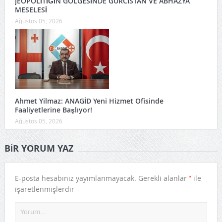
JEOPOLİTİĞİN GÖLGESİNDE GÜRCİSTAN VE ABHAZYA
MESELESİ
Ağustos 05, 2026
Ahmet Yilmaz: ANAGİD Yeni Hizmet Ofisinde
Faaliyetlerine Başlıyor!
Ağustos 05, 2026
BIR YORUM YAZ
*
E-posta hesabınız yayımlanmayacak.
Gerekli alanlar
ile
işaretlenmişlerdir