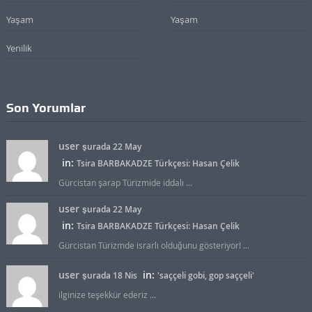
Yaşam
Yaşam
Yenilik
Son Yorumlar
user
şurada 22 May
in:
Tsira BARBAKADZE Türkçesi: Hasan Çelik
Gürcistan şarap Türizmide iddalı ...
user
şurada 22 May
in:
Tsira BARBAKADZE Türkçesi: Hasan Çelik
Gürcistan Türizmde israrlı olduğunu gösteriyor! ...
user
in:
şurada 18 Nis
'saççeli gobi, gop saççeli'
ilginize teşekkür ederiz ...