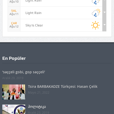
Light Rain
Ağu10
SAL
Light Rain
Ağu11
ÇAR
Sky Is Clear
Ağu12
En Popüler
‘saççeli gobi, gop saççeli’
Aralık 29, 2019
Tsira BARBAKADZE Türkçesi: Hasan Çelik
Mayıs 21, 2022
პოლიტიკა
Aralık 23, 2019