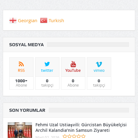
Georgian
Turkish
SOSYAL MEDYA
RSS
twitter
YouTube
vimeo
1000+
0
0
0
Abone
takipçi
Abone
takipçi
SON YORUMLAR
Fehmi Uzal Ustiaşvili: Gürcistan Büyükelçisi
Archil Kalandia’nin Samsun Ziyareti
Mart 02, 2026