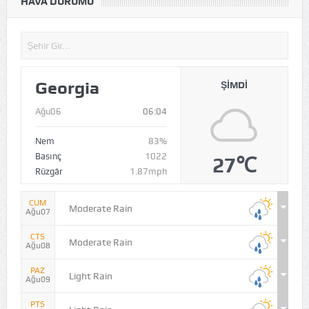
HAVA DURUMU
Georgia
ŞIMDI
Ağu06
06:04
Nem
83%
Basınç
1022
27℃
Rüzgâr
1.87mph
CUM
Moderate Rain
Ağu07
CTS
Moderate Rain
Ağu08
PAZ
Light Rain
Ağu09
PTS