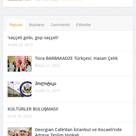
Popular
Business
Comments
Etiketler
‘saççeli gobi, gop saççeli’
Aralık 29, 2019
Tsira BARBAKADZE Türkçesi: Hasan Çelik
Mayıs 21, 2022
პოლიტიკა
Aralık 23, 2019
KÜLTÜRLER BULUŞMASI!
Ocak 18, 2020
Georgian Cafe’dan İstanbul ve Kocaeli’nde
Adrese Teslim Hinkali