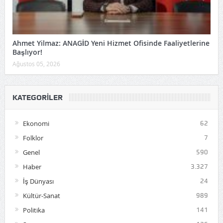
Ahmet Yilmaz: ANAGİD Yeni Hizmet Ofisinde Faaliyetlerine
Başlıyor!
Ağustos 05, 2026
KATEGORILER
Ekonomi
62
Folklor
7
Genel
590
Haber
3.327
İş Dünyası
24
Kültür-Sanat
989
Politika
141