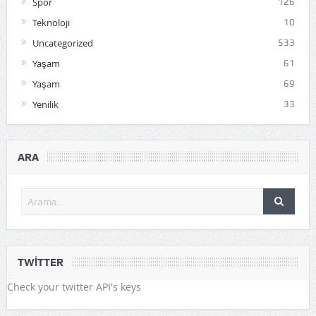
Spor
126
Teknoloji
10
Uncategorized
533
Yaşam
61
Yaşam
69
Yenilik
33
ARA
TWITTER
Check your twitter API's keys