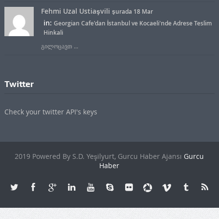
Fehmi Uzal Ustiaşvili
şurada 18 Mar
in:
Georgian Cafe'dan İstanbul ve Kocaeli'nde Adrese Teslim
Hinkali
გილოცავთ ...
Twitter
Check your twitter API's keys
2019 Powered By S.D. Yeşilyurt, Gurcu Haber Ajansı
Gurcu
Haber