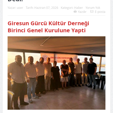
Yazar:
user
Tarih:
Haziran 07, 2026
Kategori:
Haber
Yorum Yok
Yazdır
E-posta
Giresun Gürcü Kültür Derneği
Birinci Genel Kurulune Yapti